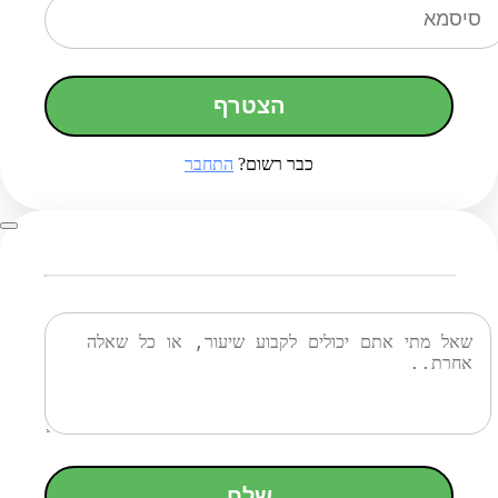
הצטרף
כבר רשום?
התחבר
שלח