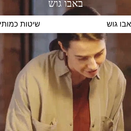
באבו גוש
הקלידו נושא לימוד...
ללמוד
ללמוד אונליין
פרונטלי
ת קשב וריכוז
השכלה גבוהה
תיכון
יסודי
כל המ
כלי סינון