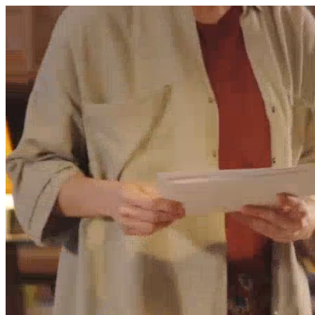
היום לומדים
משהו חדש.
מצאו מורה
הצטרפות מורים פרטיים
שירות לקוחות
על הצוות שלנו :)
משרות פתוחות
התחברות
כל הזכויות שמורות 2026 © Lessoons
חיפוש
המורים הטובים
בישראל, במקום אחד.