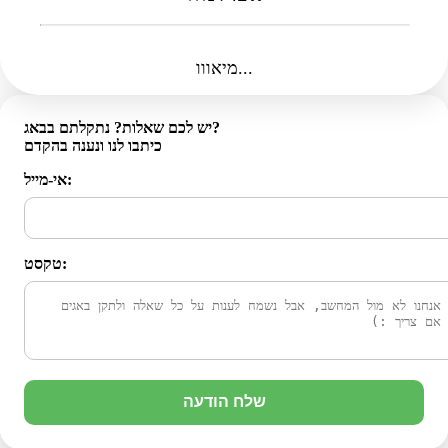
מיאווו...
יש לכם שאלות? נתקלתם בבאג?
כיתבו לנו ונענה בהקדם
אי-מייל:
טקסט:
שלח הודעה