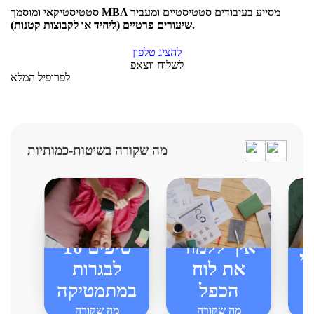
סטטיסטיקאי ומוסמך MBA מסייע בעיבודים סטטיסטיים ומעביר
שיעורים פרטיים (ליחיד או לקבוצות קטנות).
להציג טלפון
לשלוח ווצאפ
לפרופיל המלא
מה שקורה בשיטות-כמותיות
איך ללמוד
10 טיפים
י
את לוח
לבגרות
הכפל
במתמטיקה
מה שקורה
מה שקורה