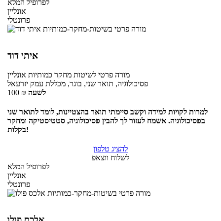
לפרופיל המלא
אונליין
פרונטלי
איתי דוד
מורה פרטי
לשיטות מחקר כמותיות
אונליין
פסיכולוגיה, תואר שני, בוגר, מכללת עמק יזרעאל
לשעה
₪
100
למרות לקויות למידה וקשב סיימתי תואר בהצטיינות, לומד לתואר שני
בפסיכולוגיה. אשמח לעזור לך להבין פסיכולוגיה, סטטיסטיקה ומחקר
בקלות!
להציג טלפון
לשלוח ווצאפ
לפרופיל המלא
אונליין
פרונטלי
אלכס פולו