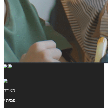
המורה
עמית י.