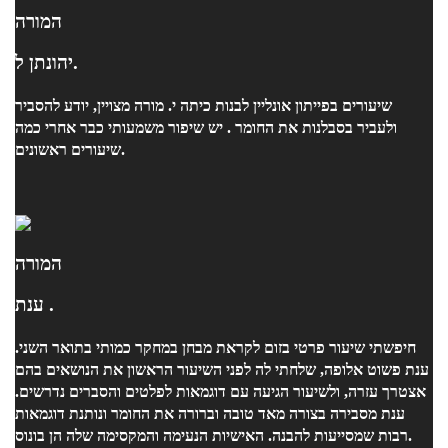
המורה
יהונתן ל.
שיעורים בפייתון אונליין לבנות כיתה י. מורה מצויין, יודע להסביר
ולעביר בסבלנות את החומר . יש שיפור משמעותי כבר אחרי כמה
שיעורים ראשונים.
המורה
ענת .
חיפשתי שיעור פרטי בזום לקראת מבחן במחקר כמותי בתואר השני.
ענת פשוט אלופה, שלחתי לה לפני השיעור הראשון את הנושאים בהם
אצטרך עזרה, ולשיעור הגיעה עם דוגמאות לפלטים והסברים נדרשים.
ענת מסבירה בצורה מאד טובה וברורה את החומר ונותנת דוגמאות
רבות שמסייעות להבנה. האישיות הנעימה והמקסימה שלה הן בונוס.