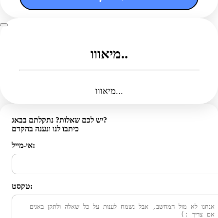
מיאווו..
מיאווו...
יש לכם שאלות? נתקלתם בבאג?
כיתבו לנו ונענה בהקדם
אי-מייל:
טקסט: