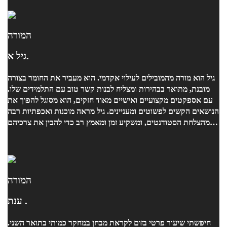
המורה
גיל א.
גיל הוא מורה מהמובילים לעילוי אקדמי. הוא מעביר את החומר בצורה
מובנת, מתואר בבהירות ומצליח לבנות קשר טוב עם התלמידים שלו.
עם אספקטים מקצועיים ואישיים מאוד חזקים, הוא מסוגל להפוך את
הנושאים הקשים לפשוטים ומעניינים. גיל מראה מוכנות ואכפתיות רבה
מהצלחת הסטודנטים, ומשקיע זמן ומאמץ רב כדי להבין את צרכיהם
ולעזור להם להתקדם. הוא תמיד משתדל למצוא דרכים חדשות
ויצירתיות להסביר ולהדגים את החומר, מה שמעשיר את הלמידה
ומקנה חוויית לימוד חיובית. אני ממליצה בחום על גיל, ואני בטוחה
שהוא יוביל את כל סטודנט שלו להצלחה אקדמית ולהתעניינות רבה
בתחום. בברכה, נועה
המורה
ענת .
חיפשתי שיעור פרטי בזום לקראת מבחן במחקר כמותי בתואר השני.