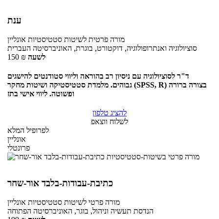
ענת
מורה פרטית
לשיטות סטטיסטיות
אונליין
סוציולוגיה ואנתרופולוגיה, דוקטורט, בוגרת, האוניברסיטה העברית
לשעה
₪
150
ד"ר לסוציולוגיה עם ניסיון רב בהוראה וליווי סטודנטים להישגים
גבוהים. מלמדת סטטיסטיקה ושיטות מחקר (SPSS, R) בצורה ברורה
ופשוטה. ליווי אישי בתז
להציג טלפון
לשלוח ווצאפ
לפרופיל המלא
אונליין
פרונטלי
כתיבת-עבודות-בלבד אור-שחר
מורה פרטי
לשיטות סטטיסטיות
אונליין
הנדסת תעשיה וניהול, בוגר, האוניברסיטה הפתוחה