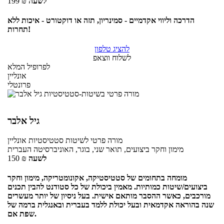
לשעה
₪
199
הדרכה וליווי אקדמיים - סמינריון, תזה או דוקטורט - איכות ללא
תחרות!
להציג טלפון
לשלוח ווצאפ
לפרופיל המלא
אונליין
פרונטלי
גיל אלבר
מורה פרטי
לשיטות סטטיסטיות
אונליין
מימון וחקר ביצועים, תואר שני, בוגר, האוניברסיטה העברית
לשעה
₪
150
מומחה בתחומים של סטטיסטיקה, אקונומטריקה, מימון וחקר
ביצועים/שיטות כמותיות. מאמין ביכולת של כל סטודנט להבין תכנים
מורכבים, כאשר ההסבר מותאם אישית. בעל ניסיון של יותר מעשרים
שנה בהוראה אקדמאית ובעל יכולת ללמד בעברית ובאנגלית ברמה של
שפת אם.