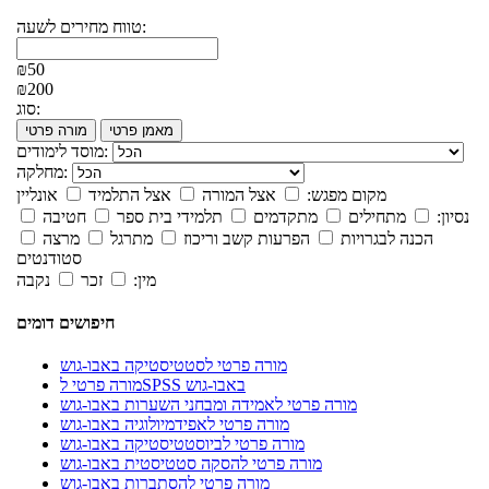
טווח מחירים לשעה:
₪50
₪200
סוג:
מאמן פרטי
מורה פרטי
מוסד לימודים:
מחלקה:
מקום מפגש:
אצל המורה
אצל התלמיד
אונליין
נסיון:
מתחילים
מתקדמים
תלמידי בית ספר
חטיבה
הכנה לבגרויות
הפרעות קשב וריכוז
מתרגל
מרצה
סטודנטים
מין:
זכר
נקבה
חיפושים דומים
מורה פרטי לסטטיסטיקה באבו-גוש
מורה פרטי לSPSS באבו-גוש
מורה פרטי לאמידה ומבחני השערות באבו-גוש
מורה פרטי לאפידמיולוגיה באבו-גוש
מורה פרטי לביוסטטיסטיקה באבו-גוש
מורה פרטי להסקה סטטיסטית באבו-גוש
מורה פרטי להסתברות באבו-גוש