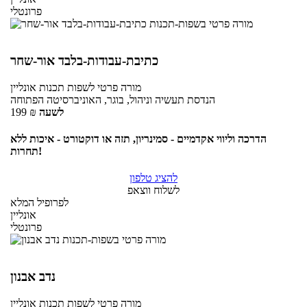
פרונטלי
כתיבת-עבודות-בלבד אור-שחר
מורה פרטי
לשפות תכנות
אונליין
הנדסת תעשיה וניהול, בוגר, האוניברסיטה הפתוחה
לשעה
₪
199
הדרכה וליווי אקדמיים - סמינריון, תזה או דוקטורט - איכות ללא
תחרות!
להציג טלפון
לשלוח ווצאפ
לפרופיל המלא
אונליין
פרונטלי
נדב אבנון
מורה פרטי
לשפות תכנות
אונליין