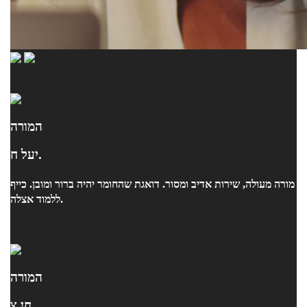
המורה
יעל ח.
מורה מעולה, שירות אדיב ומסור. דואגת שהחומר יהיה ברור ומובן. כייף
ללמוד אצלה.
המורה
חן צ.