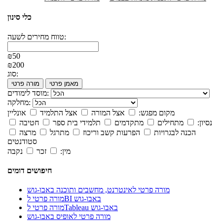
כלי סינון
טווח מחירים לשעה:
₪50
₪200
סוג:
מאמן פרטי
מורה פרטי
מוסד לימודים:
מחלקה:
מקום מפגש:
אצל המורה
אצל התלמיד
אונליין
נסיון:
מתחילים
מתקדמים
תלמידי בית ספר
חטיבה
הכנה לבגרויות
הפרעות קשב וריכוז
מתרגל
מרצה
סטודנטים
מין:
זכר
נקבה
חיפושים דומים
מורה פרטי לאינטרנט, מחשבים ותוכנה באבו-גוש
מורה פרטי לBI באבו-גוש
מורה פרטי לTableau באבו-גוש
מורה פרטי לאופיס באבו-גוש