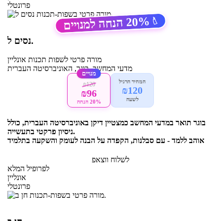
פרונטלי
20%
הנחה למנויים
🏷️
נסים ל.
מורה פרטי
לשפות תכנות
אונליין
מדעי המחשב, בוגר, האוניברסיטה העברית
מנויים
המחיר הרגיל
₪120
₪120
₪96
לשעה
20% הנחה
בוגר תואר במדעי המחשב כמצטיין דיקן באוניברסיטה העברית, כולל
ניסיון פרקטי בתעשייה.
אוהב ללמד - עם סבלנות, הקפדה על הבנה לעומק והשקעה בתלמיד
לשלוח ווצאפ
לפרופיל המלא
אונליין
פרונטלי