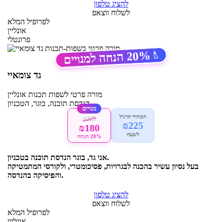
להציג טלפון
לשלוח ווצאפ
לפרופיל המלא
אונליין
פרונטלי
20%
הנחה למנויים
🏷️
גד צומאיי
מורה פרטי
לשפות תכנות
אונליין
הנדסת תוכנה, בוגר, הטכניון
מנויים
המחיר הרגיל
₪225
₪225
₪180
לשעה
20% הנחה
אני גד, בוגר הנדסת תוכנה בטכניון.
בעל נסיון עשיר בהכנה לבגרויות, פסיכומטרי, ולקורסי המתמטיקה
והפיסיקה בהנדסה.
להציג טלפון
לשלוח ווצאפ
לפרופיל המלא
אונליין