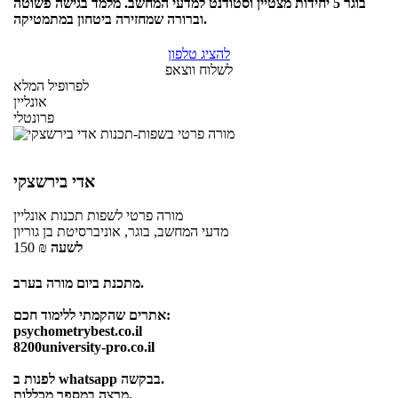
בוגר 5 יחידות מצטיין וסטודנט למדעי המחשב. מלמד בגישה פשוטה
וברורה שמחזירה ביטחון במתמטיקה.
להציג טלפון
לשלוח ווצאפ
לפרופיל המלא
אונליין
פרונטלי
אדי בירשצקי
מורה פרטי
לשפות תכנות
אונליין
מדעי המחשב, בוגר, אוניברסיטת בן גוריון
לשעה
₪
150
מתכנת ביום מורה בערב.
אתרים שהקמתי ללימוד חכם:
psychometrybest.co.il
8200university-pro.co.il
לפנות ב whatsapp בבקשה.
מרצה במספר מכללות.