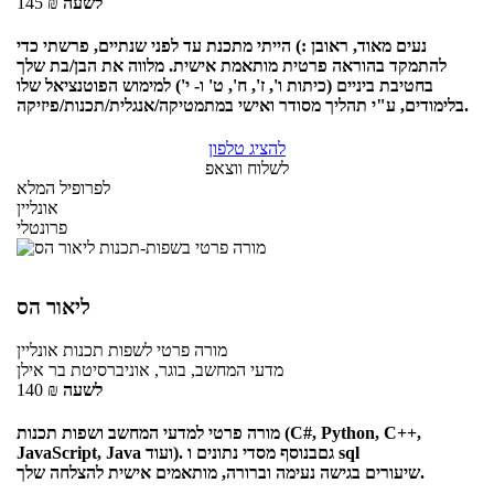
לשעה
₪
145
נעים מאוד, ראובן :) הייתי מתכנת עד לפני שנתיים, פרשתי כדי
להתמקד בהוראה פרטית מותאמת אישית. מלווה את הבן/בת שלך
בחטיבת ביניים (כיתות ו', ז', ח', ט' ו- י') למימוש הפוטנציאל שלו
בלימודים, ע"י תהליך מסודר ואישי במתמטיקה/אנגלית/תכנות/פיזיקה.
להציג טלפון
לשלוח ווצאפ
לפרופיל המלא
אונליין
פרונטלי
ליאור הס
מורה פרטי
לשפות תכנות
אונליין
מדעי המחשב, בוגר, אוניברסיטת בר אילן
לשעה
₪
140
מורה פרטי למדעי המחשב ושפות תכנות (C#, Python, C++,
JavaScript, Java ועוד). גםבנוסף מסדי נתונים ו sql
שיעורים בגישה נעימה וברורה, מותאמים אישית להצלחה שלך.