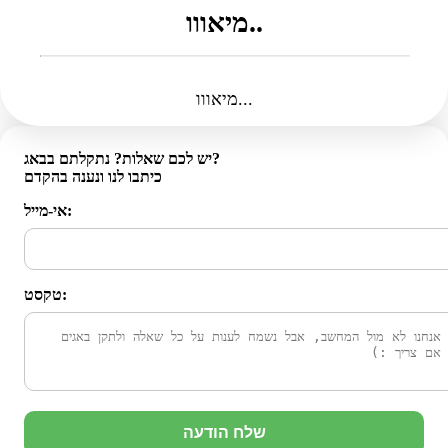
מיאווו..
מיאווו...
יש לכם שאלות? נתקלתם בבאג?
כיתבו לנו ונענה בהקדם
אי-מייל:
טקסט:
שלח הודעה