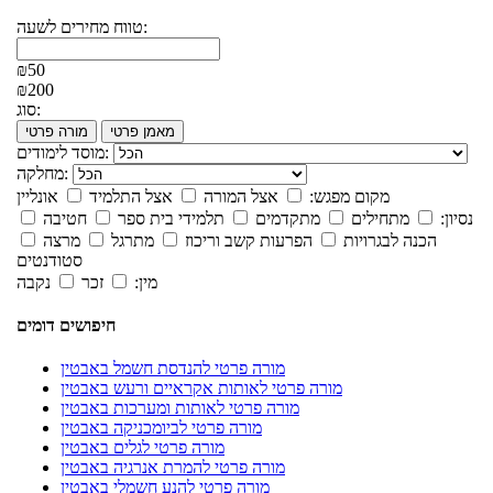
טווח מחירים לשעה:
₪50
₪200
סוג:
מאמן פרטי
מורה פרטי
מוסד לימודים:
מחלקה:
מקום מפגש:
אצל המורה
אצל התלמיד
אונליין
נסיון:
מתחילים
מתקדמים
תלמידי בית ספר
חטיבה
הכנה לבגרויות
הפרעות קשב וריכוז
מתרגל
מרצה
סטודנטים
מין:
זכר
נקבה
חיפושים דומים
מורה פרטי להנדסת חשמל באבטין
מורה פרטי לאותות אקראיים ורעש באבטין
מורה פרטי לאותות ומערכות באבטין
מורה פרטי לביומכניקה באבטין
מורה פרטי לגלים באבטין
מורה פרטי להמרת אנרגיה באבטין
מורה פרטי להנע חשמלי באבטין