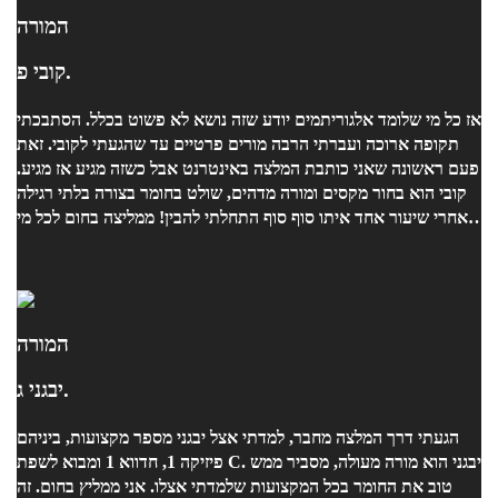
המורה
קובי פ.
אז כל מי שלומד אלגוריתמים יודע שזה נושא לא פשוט בכלל. הסתבכתי
תקופה ארוכה ועברתי הרבה מורים פרטיים עד שהגעתי לקובי. זאת
פעם ראשונה שאני כותבת המלצה באינטרנט אבל כשזה מגיע אז מגיע.
קובי הוא בחור מקסים ומורה מדהים, שולט בחומר בצורה בלתי רגילה
ואחרי שיעור אחד איתו סוף סוף התחלתי להבין! ממליצה בחום לכל מי
שצריך עזרה בחומר.
המורה
יבגני ג.
הגעתי דרך המלצה מחבר, למדתי אצל יבגני מספר מקצועות, ביניהם
פיזיקה 1, חדווא 1 ומבוא לשפת C. יבגני הוא מורה מעולה, מסביר ממש
טוב את החומר בכל המקצועות שלמדתי אצלו. אני ממליץ בחום. זה