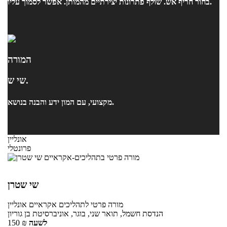
בחור חריף אש. שולף פתרונות יצירתיים מהמותן. אפשר לסמוך עליו.
המורה
שי ש.
מקצועי, עם המון ידע והבנה בנושא.
אונליין
פרונטלי
שי שטרן
מורה פרטי
לתהליכים אקראיים
אונליין
הנדסת חשמל, תואר שני, בוגר, אוניברסיטת בן גוריון
לשעה
₪
150