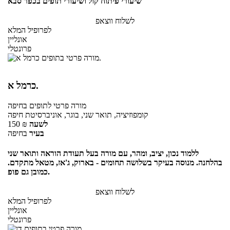
שיעורי פיתוח קול ושיעורי תופים בכפר סבא
לשלוח ווצאפ
לפרופיל המלא
אונליין
פרונטלי
כרמל א.
מורה פרטי
לתופים
בחיפה
קומפוזיציה, תואר שני, בוגר, אוניברסיטת חיפה
לשעה
₪
150
בעיר
בחיפה
ללמוד נכון, יציב, ומהר, עם מורה בעל תעודת הוראה ותואר שני
בהלחנה. מנוסה בעיקר בשלושה תחומים - בארוק, ג'אז, מטאל מתקדם.
כמובן גם פופ.
לשלוח ווצאפ
לפרופיל המלא
אונליין
פרונטלי