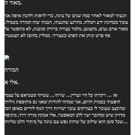
מאור ה.
הגעתי למאור לאחר כמה שנים של נגינה, כדי לראות ולהבין איפה אני
עומד מבחינת ידע ויכולת. מהרגע שהגעתי, הבנתי שזה המורה בשבילי.
מאור אדם נעים, מקצוען, מלמד בצורה ברורה ומובנת, לא מתפשר על
אף פרט ונותן את הפוש כשצריך. ממליץ בחום! לא תצטערו
המורה
אלי א.
אז … רקדתי כל חיי ועדיין… שרתי… עשיתי סטנדאפ על עצמי
הופעתי בבמות והיום, אני שמחה להודות שאני גם מתופפת גיליתי
שהקצב שעובר לי בעורקים עובר ישירות דרך הגוף לידיים באופן הכי
מדויק שיש ומחובר ישר ללב המאסטר, אלי אבקין מורה דרך, מתופף
שכל סשן הוא שילוב של שיחת נפש עם נגינה על מיתרי הלב שליווה
אותי יד ביד אל עבר המטרה הזו אל עבר האתגר הבא… תודה על
הדרך