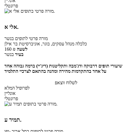
אונליין
פרונטלי
אלי א.
מורה פרטי
לתופים
בנשר
כלכלה מנהל עסקים, בוגר, אוניברסיטת בר אילן
לשעה
₪
160
בעיר
בנשר
שיעורי תופים דרבוקה ודג'מבה ותקליטנות (דיג'יי) ברמה גבוהה אחד
על אחד בהתקדמות מהירה ומהנה בהתאם לצרכיי התלמיד
לשלוח ווצאפ
לפרופיל המלא
אונליין
פרונטלי
תמיר ע.
מורה פרטי
לתופים
בתל אביב -יפו