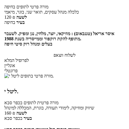
מורה פרטי
לתופים
בחיפה
כלכלה מנהל עסקים, תואר שני, בוגר, מיאמי
לשעה
₪
120
בעיר
בחיפה
איסר אריאל (טננבאום) : מוזיקאי, יוצר, מלחין, נגן ומפיק. לשעבר
מתופף להקת רוקפור וממייסדיה בשנת 1988.
בעלים ומנהל רוק סיטי חיפה
לשלוח ווצאפ
לפרופיל המלא
אונליין
פרונטלי
ליטל י.
מורה פרטית
לתופים
בכפר סבא
שיווק ומוזיקה, לימודי תעודה, בוגרת, המכללה למינהל
לשעה
₪
160
בעיר
בכפר סבא