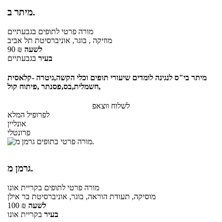
מיתר ב.
מורה פרטי
לתופים
בגבעתיים
מוזיקה , בוגר, אוניברסיטת תל אביב
לשעה
₪
90
בעיר
בגבעתיים
מיתר בי"ס לנגינה לומדים שיעורי תופים וכלי הקשה,גיטרה -קלאסית
,חשמלית,בס,פסנתר ,פיתוח קול
לשלוח ווצאפ
לפרופיל המלא
אונליין
פרונטלי
גרמן מ.
מורה פרטי
לתופים
בקריית אונו
מוסיקה, תעודת הוראה, בוגר, אוניברסיטת בר אילן
לשעה
₪
100
בעיר
בקריית אונו