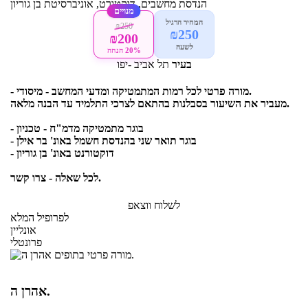
הנדסת מחשבים, דוקטורט, אוניברסיטת בן גוריון
מנויים
המחיר הרגיל
₪250
₪250
₪200
לשעה
20% הנחה
בעיר
תל אביב -יפו
- מורה פרטי לכל רמות המתמטיקה ומדעי המחשב - מיסודי.
מעביר את השיעור בסבלנות בהתאם לצרכי התלמיד עד הבנה מלאה.
- בוגר מתמטיקה מדמ"ח - טכניון
- בוגר תואר שני בהנדסת חשמל באונ' בר אילן
- דוקטורנט באונ' בן גוריון
לכל שאלה - צרו קשר.
לשלוח ווצאפ
לפרופיל המלא
אונליין
פרונטלי
אהרן ה.