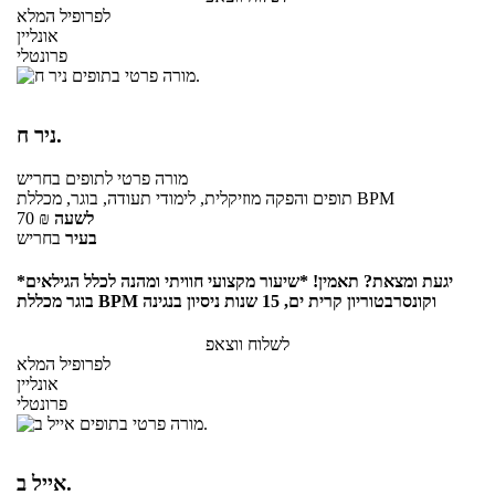
לפרופיל המלא
אונליין
פרונטלי
ניר ח.
מורה פרטי
לתופים
בחריש
תופים והפקה מוזיקלית, לימודי תעודה, בוגר, מכללת BPM
לשעה
₪
70
בעיר
בחריש
יגעת ומצאת? תאמין! *שיעור מקצועי חוויתי ומהנה לכלל הגילאים*
בוגר מכללת BPM וקונסרבטוריון קרית ים, 15 שנות ניסיון בנגינה
לשלוח ווצאפ
לפרופיל המלא
אונליין
פרונטלי
אייל ב.