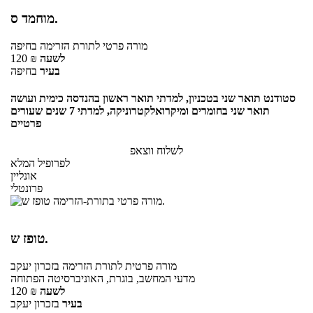
מוחמד ס.
מורה פרטי
לתורת הזרימה
בחיפה
לשעה
₪
120
בעיר
בחיפה
סטודנט תואר שני בטכניון, למדתי תואר ראשון בהנדסה כימית ועושה
תואר שני בחומרים ומיקרואלקטרוניקה, למדתי 7 שנים שעורים
פרטיים
לשלוח ווצאפ
לפרופיל המלא
אונליין
פרונטלי
טופז ש.
מורה פרטית
לתורת הזרימה
בזכרון יעקב
מדעי המחשב, בוגרת, האוניברסיטה הפתוחה
לשעה
₪
120
בעיר
בזכרון יעקב