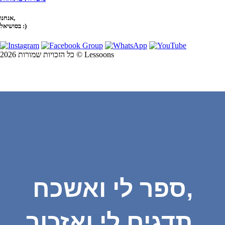
אנחנו,
בסושיאל :)
כל הזכויות שמורות 2026 © Lessoons
ספר לי ואשכח,
תדגים לי ואזכור,