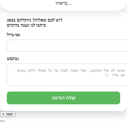
מיאווו...
יש לכם שאלות? נתקלתם בבאג?
כיתבו לנו ונענה בהקדם
אי-מייל:
טקסט:
שלח הודעה
סגור
×