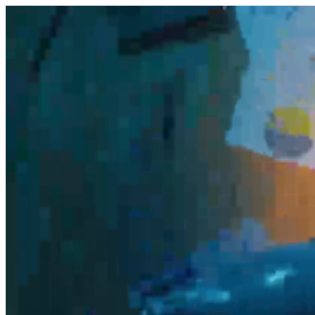
היום לומדים
משהו חדש.
מצאו מורה
הצטרפות מורים פרטיים
שירות לקוחות
על הצוות שלנו :)
משרות פתוחות
התחברות
כל הזכויות שמורות 2026 © Lessoons
חיפוש
המורים הטובים
בישראל, במקום אחד.