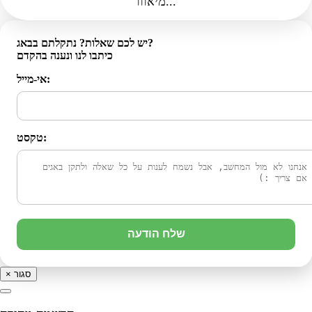
מיאווו...
יש לכם שאלות? נתקלתם בבאג?
כיתבו לנו ונענה בהקדם
אי-מייל:
טקסט:
שלח הודעה
סגור
×