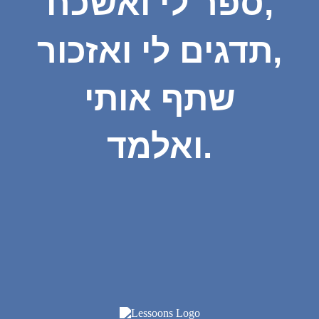
ספר לי ואשכח,
תדגים לי ואזכור,
שתף אותי
ואלמד.