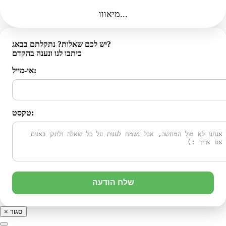
מיאווו...
יש לכם שאלות? נתקלתם בבאג?
כיתבו לנו ונענה בהקדם
אי-מייל:
טקסט:
שלח הודעה
סגור
×