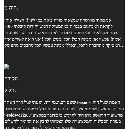
חיה מ.
אני מאוד מאושרת שמצאתי מורה כזאת כמו ליני !! הצילה אותי
לקראת המבחנים בבגרות במתמטיקה חמש יחידות קיבלתי 100!
בהתחלה לא ידעתי כמעט כלום כי לא הבנתי שום דבר עד שהגעתי
אליה! עכשיו אני מבינה הכל! הכל! ממש הכל!! אני רואה קשרים איך
מתמטיקה מתחברת להכל, ובכללי מבינה עכשיו הכל מהבסיס מהעומק
של הדברים! ויכולה לפתור באמת כל תרגיל מאוד מהר ונכון!! ובאמת
תודה ענקית ענקית למורה ליני! אחרי שעברתי אצל הרבה מורים את
האחת והיחידה שהצליחה לעזור לי!!!! תודה רבה !
המורה
גיל ק.
שלום רב, שמי דוד, הגעתי לגיל דרך האתר lessons. האמת שגיל היה
המורה הראשון שפניתי אליו לפרטים. נעזרתי בגיל בלימוד שרטוט טכני
ו-soldworks. מהשיעור הראשון ניתן היה להרגיש כי מדובר במקצועןן.
בעזרת הסבלנות והמקצועיות שלו הצלחתי להבין את החומר ולהשלים
את הפערים שהיו לי. תודה על כל העזרה.