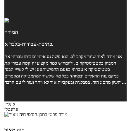
המורה
כתיבת-עבודות-בלבד א.
אני מודה לאור שחר מקרב לב. הוא עשה נס איתי ובזכותו עברתי את
המבחן בסטטיסטיקה ב . להמחיש כמה מקצוע זה קשה עבורי את
סטטיסטיקה א עברתי בפעם החמישית!!!!! יש לי קשייי הבנה
במקצועות הראליים ובמיוחד בכל מה שקשור למתמטיקה ומספרים
והיגיון מהסוג הזה. בסבלנות ובעקביות אור לא ויתר ועזר לי עם הרבה
שיעורים ביסודיות ובשיטתיות ובאכפתיות רבה ובעידוד . אני ממליצה
בחום!!!!!!!!!
אונליין
פרונטלי
חיה מאיר