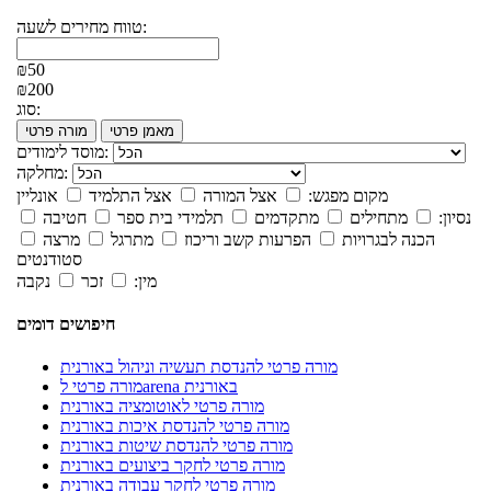
טווח מחירים לשעה:
₪50
₪200
סוג:
מאמן פרטי
מורה פרטי
מוסד לימודים:
מחלקה:
מקום מפגש:
אצל המורה
אצל התלמיד
אונליין
נסיון:
מתחילים
מתקדמים
תלמידי בית ספר
חטיבה
הכנה לבגרויות
הפרעות קשב וריכוז
מתרגל
מרצה
סטודנטים
מין:
זכר
נקבה
חיפושים דומים
מורה פרטי להנדסת תעשיה וניהול באורנית
מורה פרטי לarena באורנית
מורה פרטי לאוטומציה באורנית
מורה פרטי להנדסת איכות באורנית
מורה פרטי להנדסת שיטות באורנית
מורה פרטי לחקר ביצועים באורנית
מורה פרטי לחקר עבודה באורנית