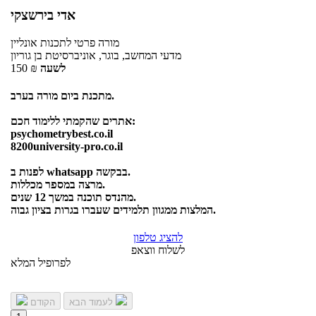
אדי בירשצקי
מורה פרטי
לתכנות
אונליין
מדעי המחשב, בוגר, אוניברסיטת בן גוריון
לשעה
₪
150
מתכנת ביום מורה בערב.
אתרים שהקמתי ללימוד חכם:
psychometrybest.co.il
8200university-pro.co.il
לפנות ב whatsapp בבקשה.
מרצה במספר מכללות.
מהנדס תוכנה במשך 12 שנים.
המלצות ממגוון תלמידים שעברו בגרות בציון גבוה.
להציג טלפון
לשלוח ווצאפ
לפרופיל המלא
לעמוד הבא
הקודם