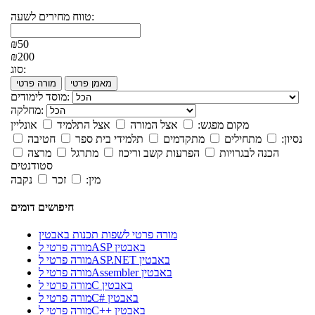
טווח מחירים לשעה:
₪50
₪200
סוג:
מאמן פרטי
מורה פרטי
מוסד לימודים:
מחלקה:
מקום מפגש:
אצל המורה
אצל התלמיד
אונליין
נסיון:
מתחילים
מתקדמים
תלמידי בית ספר
חטיבה
הכנה לבגרויות
הפרעות קשב וריכוז
מתרגל
מרצה
סטודנטים
מין:
זכר
נקבה
חיפושים דומים
מורה פרטי לשפות תכנות באבטין
מורה פרטי לASP באבטין
מורה פרטי לASP.NET באבטין
מורה פרטי לAssembler באבטין
מורה פרטי לC באבטין
מורה פרטי לC# באבטין
מורה פרטי לC++ באבטין