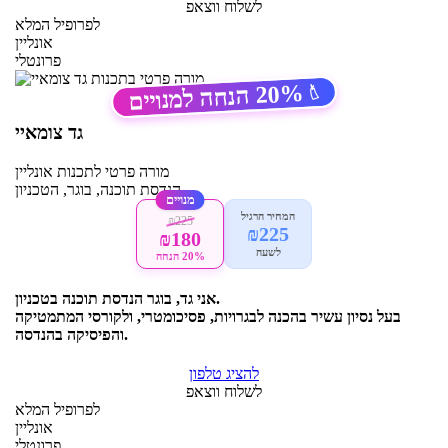
לשלוח ווצאפ
לפרופיל המלא
אונליין
פרונטלי
20%
הנחה למנויים
🏷️
גד צומאיי
מורה פרטי
לתכנות
אונליין
הנדסת תוכנה, בוגר, הטכניון
מנויים
המחיר הרגיל
₪225
₪225
₪180
לשעה
20% הנחה
אני גד, בוגר הנדסת תוכנה בטכניון.
בעל נסיון עשיר בהכנה לבגרויות, פסיכומטרי, ולקורסי המתמטיקה
והפיסיקה בהנדסה.
להציג טלפון
לשלוח ווצאפ
לפרופיל המלא
אונליין
פרונטלי