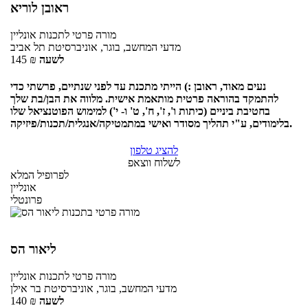
ראובן לוריא
מורה פרטי
לתכנות
אונליין
מדעי המחשב, בוגר, אוניברסיטת תל אביב
לשעה
₪
145
נעים מאוד, ראובן :) הייתי מתכנת עד לפני שנתיים, פרשתי כדי
להתמקד בהוראה פרטית מותאמת אישית. מלווה את הבן/בת שלך
בחטיבת ביניים (כיתות ו', ז', ח', ט' ו- י') למימוש הפוטנציאל שלו
בלימודים, ע"י תהליך מסודר ואישי במתמטיקה/אנגלית/תכנות/פיזיקה.
להציג טלפון
לשלוח ווצאפ
לפרופיל המלא
אונליין
פרונטלי
ליאור הס
מורה פרטי
לתכנות
אונליין
מדעי המחשב, בוגר, אוניברסיטת בר אילן
לשעה
₪
140