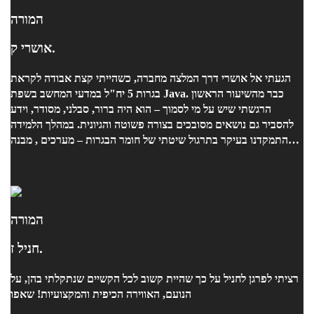
המורה
אושרי ק.
הגעתי אל אושרי דרך המלצה מחברה, כשהייתי קצת אבודה לקראת
בגרות 5 יח"ל במדעי המחשב בשפת Java. כבר מהשיעור הראשון
הרגשתי שיש על מי לסמוך – הוא היה ברור, סבלני, מסודר, וידע
להסביר גם נושאים מסובכים בצורה פשוטה והגיונית. במהלך הלמידה
התמקדנו בעיקר בתרגול שיטתי של חומר הבגרות – מערכים , מבנה
מחלקות, הורשה, ממשק , מבני נתונים נוספים , ועוד – והכול תמיד עם
דגש על הבנת הלוגיקה ולא רק פתרון יבש. היה לי כיף ללמוד איתו,
והרגשתי שהוא באמת אכפתי ורוצה שאבין, לא רק "אעבור". הוא ידע
את החומר לעומק, וענה על כל שאלה שהייתה לי – גם כאלו מחוץ
למסגרת השיעור. הצלחתי בבגרות הרבה יותר ממה שציפיתי, ואני
המורה
בהחלט ממליצה לכל מי שצריך חיזוק או ליווי בלמידת תכנות – במיוחד
חניל ז.
אם רוצים להבין באמת, לא רק לשנן. תודה אושרי! ??
רציתי לפרגן לחניל על כך שהיית קשוב לכל הקשיים שנתקלתי בהן, על
הנועם, האווירה הכיפית והמקצועיות! שאפו