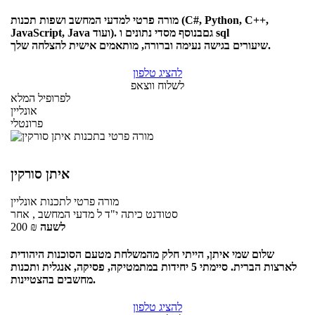
מורה פרטי למדעי המחשב ושפות תכנות (C#, Python, C++,
JavaScript, Java ועוד). גםבנוסף מסדי נתונים ו sql
שיעורים בגישה נעימה וברורה, מותאמים אישית להצלחה שלך.
להציג טלפון
לשלוח ווצאפ
לפרופיל המלא
אונליין
פרונטלי
איתן סורקין
מורה פרטי
לתכנות
אונליין
סטודנט כיתה י"ד ל מדעי המחשב , אחר
לשעה
₪
200
שלום שמי איתן, הייתי חלק מהמשלחת מטעם הסוכנות היהודית
לארצות הברית. סיימתי 5 יחידות במתמטיקה, פסיקה, אנגלית ותכנות
מחשבים בהצטיינות.
להציג טלפון