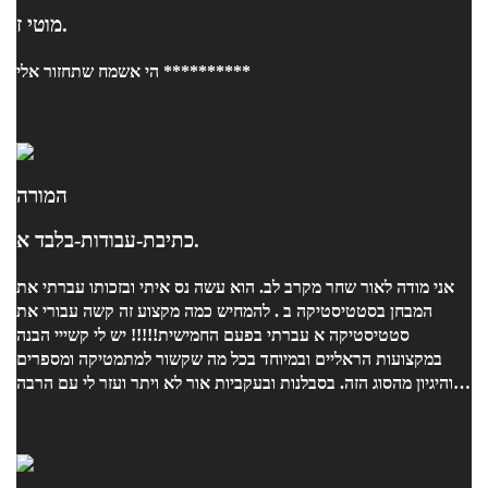
מוטי ז.
הי אשמח שתחזור אלי **********
המורה
כתיבת-עבודות-בלבד א.
אני מודה לאור שחר מקרב לב. הוא עשה נס איתי ובזכותו עברתי את
המבחן בסטטיסטיקה ב . להמחיש כמה מקצוע זה קשה עבורי את
סטטיסטיקה א עברתי בפעם החמישית!!!!! יש לי קשייי הבנה
במקצועות הראליים ובמיוחד בכל מה שקשור למתמטיקה ומספרים
והיגיון מהסוג הזה. בסבלנות ובעקביות אור לא ויתר ועזר לי עם הרבה
שיעורים ביסודיות ובשיטתיות ובאכפתיות רבה ובעידוד . אני ממליצה
בחום!!!!!!!!!