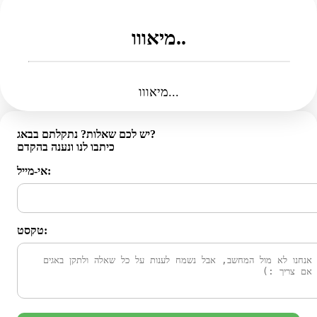
מיאווו..
מיאווו...
יש לכם שאלות? נתקלתם בבאג?
כיתבו לנו ונענה בהקדם
אי-מייל:
טקסט: