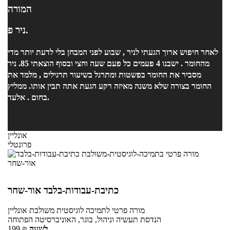
המורה
ניר פ.
לאחר חיפוש ארוך הגעתי לניר , שבוע לפני המבחן בלי לדעת יותר מדי
מהחומר . ישבנו 4 פעמים כל פעם שעה וחצי ובסוף הוצאתי 85. ניר
מסביר את החומר בפשטות ומתרגל בשיעור תרגילים , מלמד את
החומר בצורה שלא משנה מאיזה רקע הגעת אתה תבין אותו. ממליץ
בחום . אלעד.
אונליין
פרונטלי
כתיבת-עבודות-בלבד אור-שחר
מורה פרטי
לתמיכה לוגיסטית משולבת
אונליין
הנדסת תעשיה וניהול, בוגר, האוניברסיטה הפתוחה
לשעה
₪
199