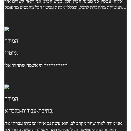
אליה! עכשיו אני מבינה הכל! הכל! ממש הכל!! אני רואה קשרים איך
מתמטיקה מתחברת להכל, ובכללי מבינה עכשיו הכל מהבסיס מהעומק
של הדברים! ויכולה לפתור באמת כל תרגיל מאוד מהר ונכון!! ובאמת
תודה ענקית ענקית למורה ליני! אחרי שעברתי אצל הרבה מורים את
האחת והיחידה שהצליחה לעזור לי!!!! תודה רבה !
המורה
מוטי ז.
הי אשמח שתחזור אלי **********
המורה
כתיבת-עבודות-בלבד א.
אני מודה לאור שחר מקרב לב. הוא עשה נס איתי ובזכותו עברתי את
המבחן בסטטיסטיקה ב . להמחיש כמה מקצוע זה קשה עבורי את