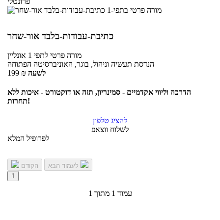
פרונטלי
כתיבת-עבודות-בלבד אור-שחר
מורה פרטי
לתפי 1
אונליין
הנדסת תעשיה וניהול, בוגר, האוניברסיטה הפתוחה
לשעה
₪
199
הדרכה וליווי אקדמיים - סמינריון, תזה או דוקטורט - איכות ללא
תחרות!
להציג טלפון
לשלוח ווצאפ
לפרופיל המלא
לעמוד הבא
הקודם
1
עמוד 1 מתוך 1