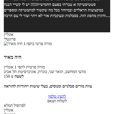
סטטיסטיקה א עברתי בפעם החמישית!!!!! יש לי קשייי הבנה
במקצועות הראליים ובמיוחד בכל מה שקשור למתמטיקה ומספרים
והיגיון מהסוג הזה. בסבלנות ובעקביות אור לא ויתר ועזר לי עם הרבה
שיעורים ביסודיות ובשיטתיות ובאכפתיות רבה ובעידוד . אני ממליצה
בחום!!!!!!!!!
אונליין
פרונטלי
חיה מאיר
מורה פרטית
לתפי 1
אונליין
מדעי המחשב, תואר שני, בוגרת, אוניברסיטת תל אביב
לשעה
₪
150
צוות מורים סבלניים ומנוסים, בעלי שיטות ייחודיות להוראה
להציג טלפון
לשלוח ווצאפ
לפרופיל המלא
אונליין