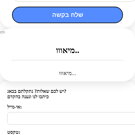
שלח בקשה
מיאווו..
מיאווו...
יש לכם שאלות? נתקלתם בבאג?
כיתבו לנו ונענה בהקדם
אי-מייל:
טקסט: