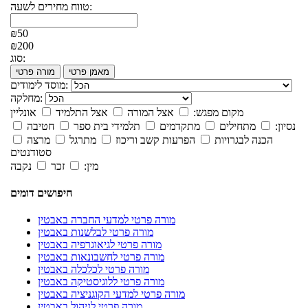
טווח מחירים לשעה:
₪50
₪200
סוג:
מאמן פרטי
מורה פרטי
מוסד לימודים:
מחלקה:
מקום מפגש:
אצל המורה
אצל התלמיד
אונליין
נסיון:
מתחילים
מתקדמים
תלמידי בית ספר
חטיבה
הכנה לבגרויות
הפרעות קשב וריכוז
מתרגל
מרצה
סטודנטים
מין:
זכר
נקבה
חיפושים דומים
מורה פרטי למדעי החברה באבטין
מורה פרטי לבלשנות באבטין
מורה פרטי לגיאוגרפיה באבטין
מורה פרטי לחשבונאות באבטין
מורה פרטי לכלכלה באבטין
מורה פרטי ללוגיסטיקה באבטין
מורה פרטי למדעי הקוגניציה באבטין
מורה פרטי לניהול באבטין