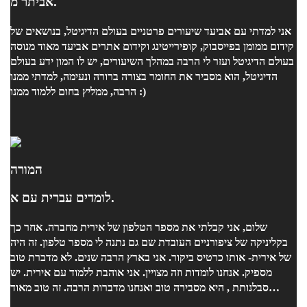
אביתר מ.
אני למדתי עם אביעד שיעורים פרטניים בעולם הדיגיטל, בנושאים של
קידום ממומן בפייסבוק, קופירייטינג וקידום אתרים אביעד מאוד מנוסה
בעולם הדיגיטל ועזר לי הרבה במהלך השיעורים, יש לו המון ידע בעולם
הדיגיטל, הוא מסביר את החומר בצורה ברורה ונעימה, למדתי ממנו
הרבה, ממליץ בחום ללמוד ממנו :)
המורה
לומדים עברית עם א.
שלום, אני קבלתי את מספר הטלפון של אירית מחברה. אחר כך
בקליניקה של ציפורניים העובדת שם גם נתנה לי מספר טלפון. זה היה
של אירית- אותו כרטיס ביקור. אני בארץ הרבה שנים. לא מדברת טוב
מספיק. אנחנו לומדות וזה מצויין. אני אוהבת ללמוד עם אירית. יש
סבלנותת , היא מסבירה טוב ואנחנו מדברות הרבה. זה טוב מאוד
בשבילי. אירית מורה טובה וגם אישה נחמדה ונעימה. זה טוב לי.