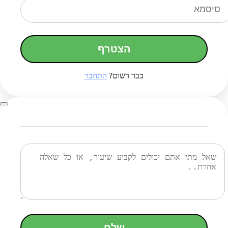
הצטרף
כבר רשום?
התחבר
שלח