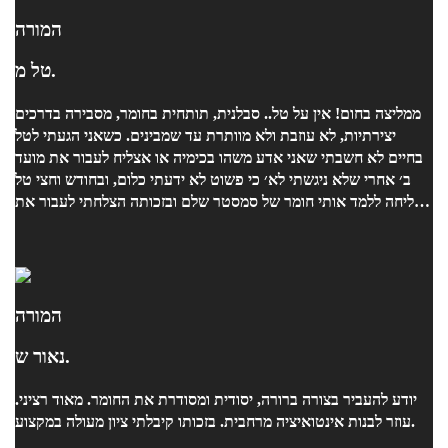
המורה
טל מ.
ממליצה בחום! אין על טל.. סבלנית, תותחית בחומר, מסבירה בדרכים
יצירתיות, לא עוזבת ולא מוותרת עד שמבינים. כשאני הגעתי לטל
בחיים לא חשבתי שאני אדע משהו בכימיה או אצליח לעבור את מועד
ב׳ אחרי שלא ניגשתי לא׳ כי פשוט לא ידעתי כלום, ובחודש וחצי טל
הצליחה ללמד אותי חומר של סמסטר שלם ובזכותה הצלחתי לעבור את
המבחן. לא לחשוב פעמיים.. מדהימה!
המורה
נאור ש.
יודע להעביר בצורה ברורה, יסודית ומסודרת את החומר. מאוד רציני.
עוזר לבנות אינטואיציה מרחבית. בזכותו קיבלתי ציון מעולה במקצוע.