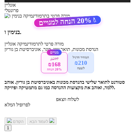
אונליין
פרונטלי
20%
הנחה למנויים
🏷️
בנימין ו.
מורה פרטי
לתרמודינמיקה
אונליין
הנדסת מכונות, תואר שני, בוגר, אוניברסיטת בן גוריון
מנויים
המחיר הרגיל
₪210
₪210
₪168
לשעה
20% הנחה
סטודנט לתואר שלישי בהנדסת מכונות באוניברסיטת בן גוריון. אוהב
ללמד, ואוהב את מקצועות ההנדסה כמו גם מתמטיקה ופיזיקה.
לשלוח ווצאפ
לפרופיל המלא
לעמוד הבא
הקודם
1