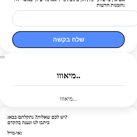
הזמנות חדשות:
שלח בקשה
מיאווו..
מיאווו...
יש לכם שאלות? נתקלתם בבאג?
כיתבו לנו ונענה בהקדם
אי-מייל: