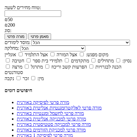
טווח מחירים לשעה:
₪50
₪200
סוג:
מאמן פרטי
מורה פרטי
מוסד לימודים:
מחלקה:
מקום מפגש:
אצל המורה
אצל התלמיד
אונליין
נסיון:
מתחילים
מתקדמים
תלמידי בית ספר
חטיבה
הכנה לבגרויות
הפרעות קשב וריכוז
מתרגל
מרצה
סטודנטים
מין:
זכר
נקבה
חיפושים דומים
מורה פרטי לפיסיקה באורנית
מורה פרטי לאלקטרומגנטיות אנליטית באורנית
מורה פרטי לחשמל ומגנטיות באורנית
מורה פרטי למכניקה אנליטית באורנית
מורה פרטי למכניקה סטטיסטית באורנית
מורה פרטי למכניקת הזורמים באורנית
מורה פרטי לפיסיקה 1 באורנית