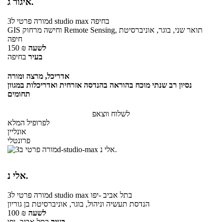
איגור ג.
בחיפה
ל3d studio max
מורה פרטי
GIS וחישה מרחוק Remote Sensing, תואר שני, בוגר, אוניברסיטת
חיפה
לשעה
₪
150
בעיר
בחיפה
אדריכל, מרצה ומורה
נסיון רב שנתי מוכח בהוראה בהנדסה אזרחית ואדריכלות במגוון
תחומים
לשלוח ווצאפ
לפרופיל המלא
אונליין
פרונטלי
אלי נ.
בתל אביב -יפו
ל3d studio max
מורה פרטי
הנדסת תעשיה וניהול, בוגר, אוניברסיטת בן גוריון
לשעה
₪
100
בעיר
בתל אביב -יפו