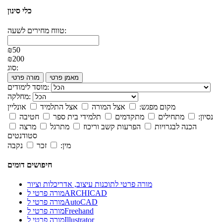
כלי סינון
טווח מחירים לשעה:
₪50
₪200
סוג:
מאמן פרטי
מורה פרטי
מוסד לימודים:
מחלקה:
מקום מפגש:
אצל המורה
אצל התלמיד
אונליין
נסיון:
מתחילים
מתקדמים
תלמידי בית ספר
חטיבה
הכנה לבגרויות
הפרעות קשב וריכוז
מתרגל
מרצה
סטודנטים
מין:
זכר
נקבה
חיפושים דומים
מורה פרטי לתוכנות עיצוב, אדריכלות וציור
מורה פרטי לARCHICAD
מורה פרטי לAutoCAD
מורה פרטי לFreehand
מורה פרטי לIllustrator