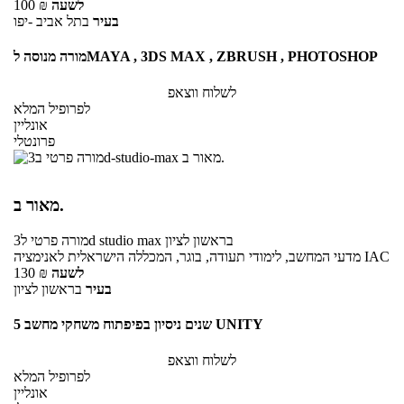
לשעה
₪
100
בעיר
בתל אביב -יפו
מורה מנוסה לMAYA , 3DS MAX , ZBRUSH , PHOTOSHOP
לשלוח ווצאפ
לפרופיל המלא
אונליין
פרונטלי
מאור ב.
בראשון לציון
ל3d studio max
מורה פרטי
מדעי המחשב, לימודי תעודה, בוגר, המכללה הישראלית לאנימציה IAC
לשעה
₪
130
בעיר
בראשון לציון
5 שנים ניסיון בפיפתוח משחקי מחשב UNITY
לשלוח ווצאפ
לפרופיל המלא
אונליין