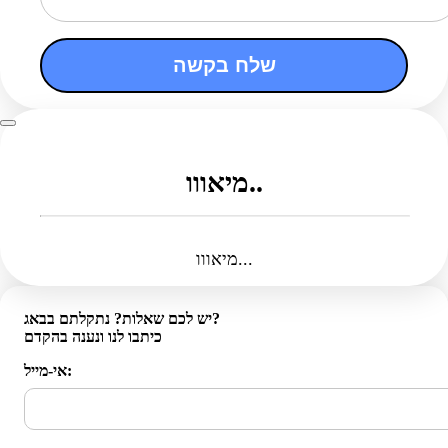
שלח בקשה
מיאווו..
מיאווו...
יש לכם שאלות? נתקלתם בבאג?
כיתבו לנו ונענה בהקדם
אי-מייל: