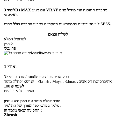
לימוד 3Ds MAX עם מנוע VRAY מהכרת התוכנה ועד מידול פנים
ראליסטי.
לווי סטודנטים בסמינריונים מחקריים במדעי החברה כולל ניתוח SPSS.
לשלוח ווצאפ
לפרופיל המלא
אונליין
פרונטלי
אורי ב.
בתל אביב -יפו
ל3d studio max
מורה פרטי
הנדסאי לתלת מימד - Zbrush , Maya , 3dmax , אוניברסיטת תל אביב
לשעה
₪
100
בעיר
בתל אביב -יפו
מורה לתלת מימד עם המון ידע וניסיון
מלמד בפרטי לפי הצורך של התלמיד .
התכונות שאני מלמד הן :
Zbrush