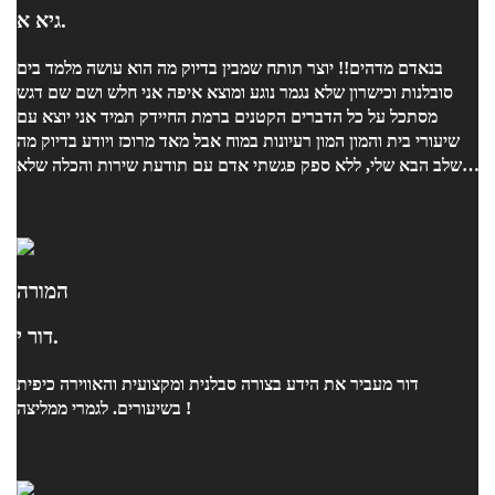
גיא א.
בנאדם מדהים!! יוצר תותח שמבין בדיוק מה הוא עושה מלמד בים
סובלנות וכישרון שלא נגמר נוגע ומוצא איפה אני חלש ושם שם דגש
מסתכל על כל הדברים הקטנים ברמת החיידק תמיד אני יוצא עם
שיעורי בית והמון המון רעיונות במוח אבל מאד מרוכז ויודע בדיוק מה
השלב הבא שלי, ללא ספק פגשתי אדם עם תודעת שירות והכלה שלא
נגמרת מפנק ותמיד יש משהו מתוק על השולחן תודה רבה ממני יונתן
שמח ללמוד אצלך :)
המורה
דור י.
דור מעביר את הידע בצורה סבלנית ומקצועית והאווירה כיפית
בשיעורים. לגמרי ממליצה !