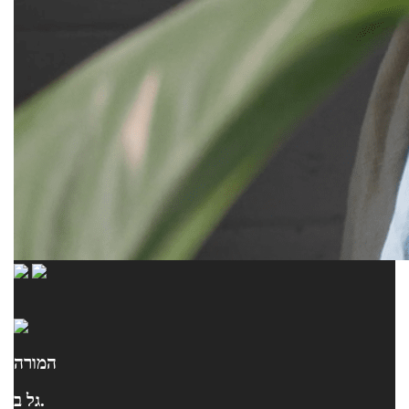
המורה
גל ב.