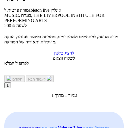
אונליין
לableton live
מורה פרטית
MUSIC, בוגרת, THE LIVERPOOL INSTITUTE FOR
PERFORMING ARTS
לשעה
₪
200
מורה מנוסה, למתחילים ולמתקדמים, מתמחה בלימוד פסנתר, הפקה
מוזיקלית ותאוריה של המוזיקה.
להציג טלפון
לשלוח ווצאפ
לפרופיל המלא
לעמוד הבא
הקודם
1
עמוד 1 מתוך 1
באבטין? באתר
מורה פרטי לAbleton Live
חיפשתם