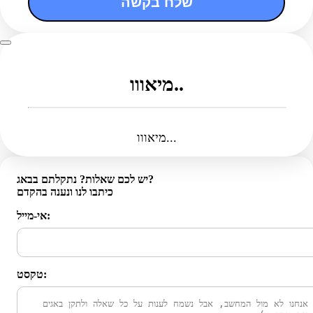
שלח בקשה
מיאווו..
מיאווו...
יש לכם שאלות? נתקלתם בבאג?
כיתבו לנו ונענה בהקדם
אי-מייל:
טקסט: