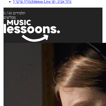
מורה פרטי לAbleton Live בתל אביב -יפו
תלמידים
9,748
ממליצים