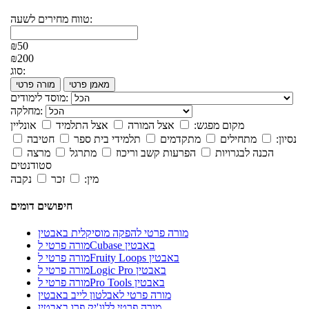
טווח מחירים לשעה:
₪50
₪200
סוג:
מאמן פרטי
מורה פרטי
מוסד לימודים:
מחלקה:
מקום מפגש:
אצל המורה
אצל התלמיד
אונליין
נסיון:
מתחילים
מתקדמים
תלמידי בית ספר
חטיבה
הכנה לבגרויות
הפרעות קשב וריכוז
מתרגל
מרצה
סטודנטים
מין:
זכר
נקבה
חיפושים דומים
מורה פרטי להפקה מוסיקלית באבטין
מורה פרטי לCubase באבטין
מורה פרטי לFruity Loops באבטין
מורה פרטי לLogic Pro באבטין
מורה פרטי לPro Tools באבטין
מורה פרטי לאבלטון לייב באבטין
מורה פרטי ללוג'יק פרו באבטין