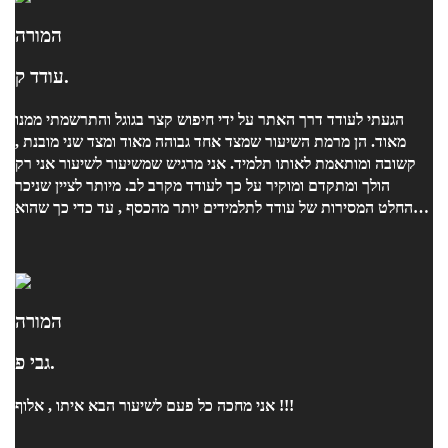
המורה
עודד ק.
הגעתי לעודד דרך האתר על ידי חיפוש קצר בגוגל והתרשמתי ממנו
מאוד. הן מרמת השיעור שמצד אחד גבוהה מאוד ומצד שני מובנת ,
קשובה ומותאמת לאותו תלמיד. אני מרגיש שמשיעור לשיעור אני רק
הולך ומתקדם ומוקיר על כך לעודד מקרב לב. מיותר לציין שניכר
בהחלט המסירות של עודד לתלמידים יותר מהכסף , עד כדי כך שהוא
פעמים רבות חורג מזמן השיעור מתוך אותה מסירות מופלאה. הכי
חשוב לציין שעודד הוא בן אדם זהב ואין הרבה אנשים כמוהו. בקיצור -
ממליץ בחום!
המורה
גבי פ.
אני מחכה כל פעם לשיעור הבא איתו , אלוף !!!