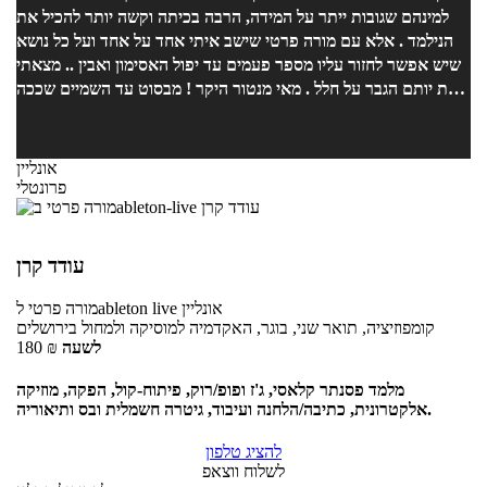
למינהם שגובות ייתר על המידה, הרבה בכיתה וקשה יותר להכיל את
רק שאופיר מלמד איך להכין שיר מקצועי וחדש, הוא גם ילמד אתכם
הנילמד . אלא עם מורה פרטי שישב איתי אחד על אחד ועל כל נושא
איך לפרסם אותו למקומות הנכונים ולהוציא את שמכם לקהל הגדול של
שיש אפשר לחזור עליו מספר פעמים עד יפול האסימון ואבין .. מצאתי
האינטרנט. אני לגמרי ממליץ על אופיר בחום אם אתם רוצים להתחיל
את יותם הגבר על חלל . מאי מנטור היקר ! מבסוט עד השמיים שככה
ללמוד הפקה או יצירה של מוזיקה (או שניהם!) את כל זה תלמדו
נעשה . הוא יודע להסביר את הדברים בכל כך פשטות עם מלא סבלנות
במסגרת עשרה שיעורים של שעה. המשך יום נעים =]
וידע נרחב על כל נושא .. למדתי מגוון נושאים בזכותו ועוד בטוח
שאלמד עוד בזכותו. האווירה אצלו באולפן היא אווירה כפית במיוחד
אונליין
שגורם לך להתמכר ולרצות להשאר עוד.
פרונטלי
עודד קרן
אונליין
לableton live
מורה פרטי
קומפוזיציה, תואר שני, בוגר, האקדמיה למוסיקה ולמחול בירושלים
לשעה
₪
180
מלמד פסנתר קלאסי, ג'ז ופופ/רוק, פיתוח-קול, הפקה, מוזיקה
אלקטרונית, כתיבה/הלחנה ועיבוד, גיטרה חשמלית ובס ותיאוריה.
להציג טלפון
לשלוח ווצאפ