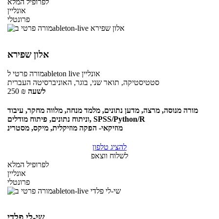
לפרופיל המלא
אונליין
פרונטלי
אלון שפירא
אונליין
לableton live
מורה פרטי
סטטיסטיקה, תואר שני, בוגר, האוניברסיטה העברית
לשעה
₪
250
מורה מנוסה, מרצה, מדען נתונים, מלמד מנחה, מלווה מחקר, עיבוד
וניתוח נתונים, פיתוח מודלים, SPSS/Python/R
מוזיקאי- הפקה מוזיקלית, מיקס, מסטרינ
להציג טלפון
לשלוח ווצאפ
לפרופיל המלא
אונליין
פרונטלי
שי-לי פלדי