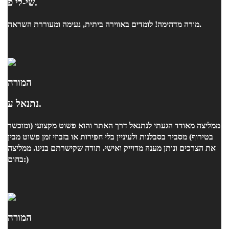
שי-לי פ.
מורה מדהימה! לומדים באווירה ביתית, נעימה ומעוררת השראה.
המורה
נתנאל ע.
ממליצה מאודד הגעתי לנתנאל דרך האתר והוא פשוט מקצועי (ומוכשר
בטירוף) מסביר בסבלנות ולעיניין בלי חפירות או בזבוזי זמן פשוט מבין
את הצרכים ונותן מענה מדוייק ואישי. תודה שקישרתם בנינו. ממליצה
בחום:)
המורה