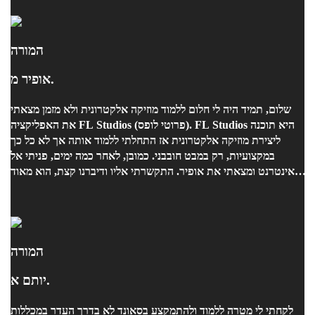
המורה
אופיר מ.
שלום, תמיד היה לי חלום ללמוד מוזיקה אלקטרונית ולא מזמן מצאתי
את האפליקציה FL Studios (פרוטי לופס). FL Studios היא תוכנה
ליצירת מוזיקה אלקטרונית אז התחלתי ללמוד אותה אך לא כל כך
במקצועיות, רק במבט חובבני. כמובן, לאחר כמה ימים, פניתי אל
האינטרנט ומצאתי את אופיר. התקשרתי אליו ודיברנו קצת, הוא מאוד
גמיש עם זמנים ולרוב גם מאריך את השיעורים! אופיר מלמד בצורה
מקצועית ומהנה אם זה אצלו באולפן (או במצבינו הנוכחי גם דרך
האינטרנט) השיעורים מלאים בכיף ומידע. אומנם הוא לא כל כך
מתמצא בפרוטי לופס (הוא משתמש בקיובייס) הוא עדיין יודע להעביר
את כל המידע והכלים הנחוצים ליצירת שיר חדש ומגניב לגמרי מאפס!
המורה
אם אתם רוצים לראות דוגמא של שיר, אתם מוזמנים ללכת לערוץ
יותם א.
היוטיוב שלי "Stopkey Jr" וללחוץ על הסרטון בשם "All Alone" או
"Long Ago". כמובן שאתם במיוחד מוזמנים ללכת לפייסבוק של
לקחתי לי מטרה ללמוד ולהתמקצע בסאונד לא בדרך העדר במכללות
אופיר ושם לראות את השירים הכי חדשים שלו! אבל זה לא הכל, לא