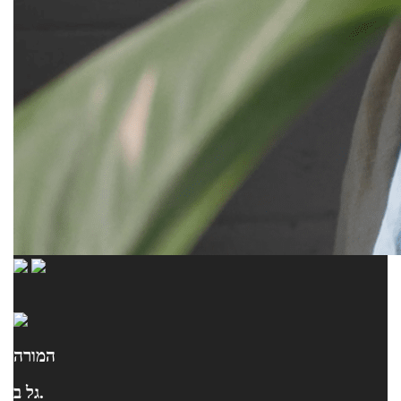
המורה
גל ב.