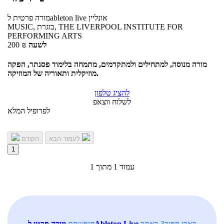
אונליין
לableton live
מורה פרטית
MUSIC, בוגרת, THE LIVERPOOL INSTITUTE FOR
PERFORMING ARTS
לשעה
₪
200
מורה מנוסה, למתחילים ולמתקדמים, מתמחה בלימוד פסנתר, הפקה
מוזיקלית ותאוריה של המוזיקה.
להציג טלפון
לשלוח ווצאפ
לפרופיל המלא
לעמוד הבא
הקודם
1
עמוד 1 מתוך 1
באבן ספיר? באתר
מורה פרטי לAbleton Live
חיפשתם