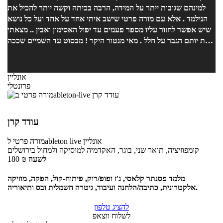
למינהם שגובות ייתר על המידה, הרבה בכיתה וקשה יותר להכיל את
רק שאופיר מלמד איך להכין שיר מקצועי וחדש, הוא גם ילמד אתכם
הנילמד . אלא עם מורה פרטי שישב איתי אחד על אחד ועל כל נושא
איך לפרסם אותו למקומות הנכונים ולהוציא את שמכם לקהל הגדול של
שיש אפשר לחזור עליו מספר פעמים עד יפול האסימון ואבין .. מצאתי
האינטרנט. אני לגמרי ממליץ על אופיר בחום אם אתם רוצים להתחיל
את יותם הגבר על חלל . מאי מנטור היקר ! מבסוט עד השמיים שככה
ללמוד הפקה או יצירה של מוזיקה (או שניהם!) את כל זה תלמדו
נעשה . הוא יודע להסביר את הדברים בכל כך פשטות עם מלא סבלנות
במסגרת עשרה שיעורים של שעה. המשך יום נעים =]
וידע נרחב על כל נושא .. למדתי מגוון נושאים בזכותו ועוד בטוח
שאלמד עוד בזכותו. האווירה אצלו באולפן היא אווירה כפית במיוחד
אונליין
שגורם לך להתמכר ולרצות להשאר עוד.
פרונטלי
עודד קרן
אונליין
לableton live
מורה פרטי
קומפוזיציה, תואר שני, בוגר, האקדמיה למוסיקה ולמחול בירושלים
לשעה
₪
180
מלמד פסנתר קלאסי, ג'ז ופופ/רוק, פיתוח-קול, הפקה, מוזיקה
אלקטרונית, כתיבה/הלחנה ועיבוד, גיטרה חשמלית ובס ותיאוריה.
להציג טלפון
לשלוח ווצאפ