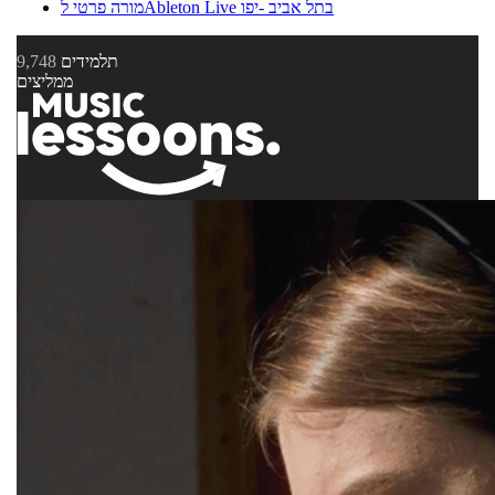
מורה פרטי לAbleton Live בתל אביב -יפו
תלמידים
9,748
ממליצים