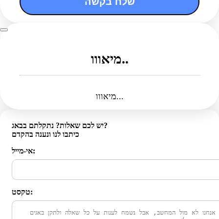
שלח בקשה
מיאווו..
מיאווו...
יש לכם שאלות? נתקלתם בבאג?
כיתבו לנו ונענה בהקדם
אי-מייל:
טקסט: