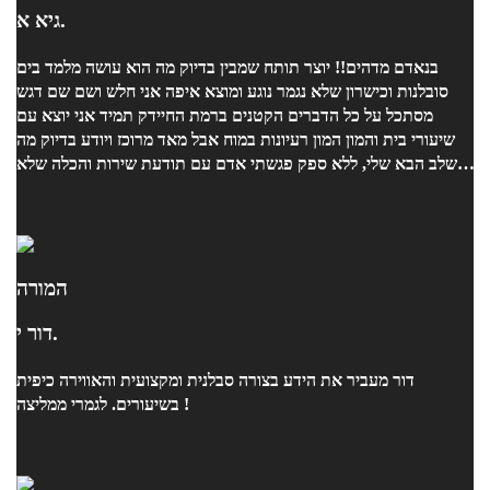
גיא א.
בנאדם מדהים!! יוצר תותח שמבין בדיוק מה הוא עושה מלמד בים
סובלנות וכישרון שלא נגמר נוגע ומוצא איפה אני חלש ושם שם דגש
מסתכל על כל הדברים הקטנים ברמת החיידק תמיד אני יוצא עם
שיעורי בית והמון המון רעיונות במוח אבל מאד מרוכז ויודע בדיוק מה
השלב הבא שלי, ללא ספק פגשתי אדם עם תודעת שירות והכלה שלא
נגמרת מפנק ותמיד יש משהו מתוק על השולחן תודה רבה ממני יונתן
שמח ללמוד אצלך :)
המורה
דור י.
דור מעביר את הידע בצורה סבלנית ומקצועית והאווירה כיפית
בשיעורים. לגמרי ממליצה !