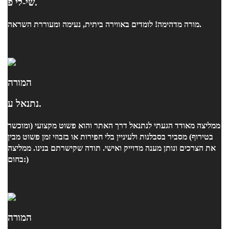
שי-לי פ.
מורה מדהימה! לומדים באווירה ביתית, נעימה ומעוררת השראה.
המורה
נתנאל ע.
ממליצה מאודד הגעתי לנתנאל דרך האתר והוא פשוט מקצועי (ומוכשר
בטירוף) מסביר בסבלנות ולעיניין בלי חפירות או בזבוזי זמן פשוט מבין
את הצרכים ונותן מענה מדוייק ואישי. תודה שקישרתם בנינו. ממליצה
בחום:)
המורה