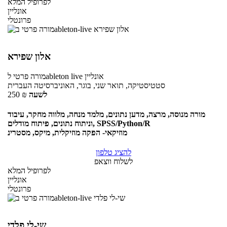
לפרופיל המלא
אונליין
פרונטלי
אלון שפירא
אונליין
לableton live
מורה פרטי
סטטיסטיקה, תואר שני, בוגר, האוניברסיטה העברית
לשעה
₪
250
מורה מנוסה, מרצה, מדען נתונים, מלמד מנחה, מלווה מחקר, עיבוד
וניתוח נתונים, פיתוח מודלים, SPSS/Python/R
מוזיקאי- הפקה מוזיקלית, מיקס, מסטרינ
להציג טלפון
לשלוח ווצאפ
לפרופיל המלא
אונליין
פרונטלי
שי-לי פלדי