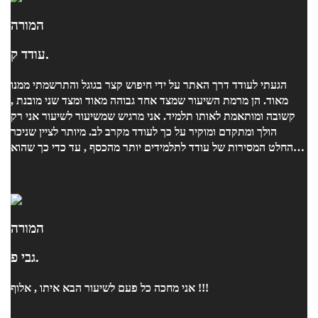
המורה
עודד ק.
הגעתי לעודד דרך האתר על ידי חיפוש קצר בגוגל והתרשמתי ממנו
מאוד. הן מרמת השיעור שמצד אחד גבוהה מאוד ומצד שני מובנת ,
קשובה ומותאמת לאותו תלמיד. אני מרגיש שמשיעור לשיעור אני רק
הולך ומתקדם ומוקיר על כך לעודד מקרב לב. מיותר לציין שניכר
בהחלט המסירות של עודד לתלמידים יותר מהכסף , עד כדי כך שהוא
פעמים רבות חורג מזמן השיעור מתוך אותה מסירות מופלאה. הכי
חשוב לציין שעודד הוא בן אדם זהב ואין הרבה אנשים כמוהו. בקיצור -
ממליץ בחום!
המורה
גבי פ.
אני מחכה כל פעם לשיעור הבא איתו , אלוף !!!