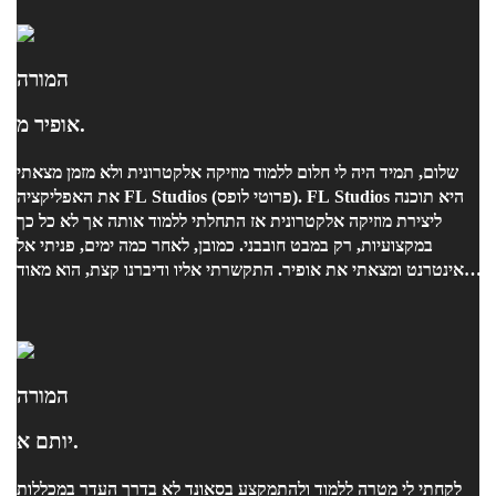
המורה
אופיר מ.
שלום, תמיד היה לי חלום ללמוד מוזיקה אלקטרונית ולא מזמן מצאתי
את האפליקציה FL Studios (פרוטי לופס). FL Studios היא תוכנה
ליצירת מוזיקה אלקטרונית אז התחלתי ללמוד אותה אך לא כל כך
במקצועיות, רק במבט חובבני. כמובן, לאחר כמה ימים, פניתי אל
האינטרנט ומצאתי את אופיר. התקשרתי אליו ודיברנו קצת, הוא מאוד
גמיש עם זמנים ולרוב גם מאריך את השיעורים! אופיר מלמד בצורה
מקצועית ומהנה אם זה אצלו באולפן (או במצבינו הנוכחי גם דרך
האינטרנט) השיעורים מלאים בכיף ומידע. אומנם הוא לא כל כך
מתמצא בפרוטי לופס (הוא משתמש בקיובייס) הוא עדיין יודע להעביר
את כל המידע והכלים הנחוצים ליצירת שיר חדש ומגניב לגמרי מאפס!
המורה
אם אתם רוצים לראות דוגמא של שיר, אתם מוזמנים ללכת לערוץ
יותם א.
היוטיוב שלי "Stopkey Jr" וללחוץ על הסרטון בשם "All Alone" או
"Long Ago". כמובן שאתם במיוחד מוזמנים ללכת לפייסבוק של
לקחתי לי מטרה ללמוד ולהתמקצע בסאונד לא בדרך העדר במכללות
אופיר ושם לראות את השירים הכי חדשים שלו! אבל זה לא הכל, לא