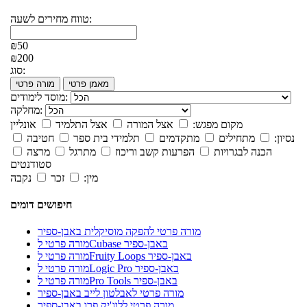
טווח מחירים לשעה:
₪50
₪200
סוג:
מאמן פרטי
מורה פרטי
מוסד לימודים:
מחלקה:
מקום מפגש:
אצל המורה
אצל התלמיד
אונליין
נסיון:
מתחילים
מתקדמים
תלמידי בית ספר
חטיבה
הכנה לבגרויות
הפרעות קשב וריכוז
מתרגל
מרצה
סטודנטים
מין:
זכר
נקבה
חיפושים דומים
מורה פרטי להפקה מוסיקלית באבן-ספיר
מורה פרטי לCubase באבן-ספיר
מורה פרטי לFruity Loops באבן-ספיר
מורה פרטי לLogic Pro באבן-ספיר
מורה פרטי לPro Tools באבן-ספיר
מורה פרטי לאבלטון לייב באבן-ספיר
מורה פרטי ללוג'יק פרו באבן-ספיר