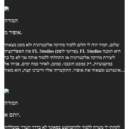
המורה
אופיר מ.
שלום, תמיד היה לי חלום ללמוד מוזיקה אלקטרונית ולא מזמן מצאתי
את האפליקציה FL Studios (פרוטי לופס). FL Studios היא תוכנה
ליצירת מוזיקה אלקטרונית אז התחלתי ללמוד אותה אך לא כל כך
במקצועיות, רק במבט חובבני. כמובן, לאחר כמה ימים, פניתי אל
האינטרנט ומצאתי את אופיר. התקשרתי אליו ודיברנו קצת, הוא מאוד
גמיש עם זמנים ולרוב גם מאריך את השיעורים! אופיר מלמד בצורה
מקצועית ומהנה אם זה אצלו באולפן (או במצבינו הנוכחי גם דרך
האינטרנט) השיעורים מלאים בכיף ומידע. אומנם הוא לא כל כך
מתמצא בפרוטי לופס (הוא משתמש בקיובייס) הוא עדיין יודע להעביר
את כל המידע והכלים הנחוצים ליצירת שיר חדש ומגניב לגמרי מאפס!
המורה
אם אתם רוצים לראות דוגמא של שיר, אתם מוזמנים ללכת לערוץ
יותם א.
היוטיוב שלי "Stopkey Jr" וללחוץ על הסרטון בשם "All Alone" או
"Long Ago". כמובן שאתם במיוחד מוזמנים ללכת לפייסבוק של
לקחתי לי מטרה ללמוד ולהתמקצע בסאונד לא בדרך העדר במכללות
אופיר ושם לראות את השירים הכי חדשים שלו! אבל זה לא הכל, לא