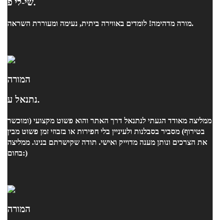
שי-לי פ.
מורה מדהימה! לומדים באווירה ביתית, נעימה ומעוררת השראה.
המורה
נתנאל ע.
ממליצה מאודד הגעתי לנתנאל דרך האתר והוא פשוט מקצועי (ומוכשר
בטירוף) מסביר בסבלנות ולעיניין בלי חפירות או בזבוזי זמן פשוט מבין
את הצרכים ונותן מענה מדוייק ואישי. תודה שקישרתם בנינו. ממליצה
בחום:)
המורה