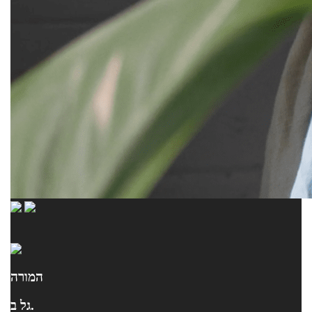
המורה
גל ב.