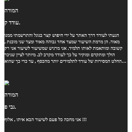
המורה
עודד ק.
הגעתי לעודד דרך האתר על ידי חיפוש קצר בגוגל והתרשמתי ממנו
מאוד. הן מרמת השיעור שמצד אחד גבוהה מאוד ומצד שני מובנת ,
קשובה ומותאמת לאותו תלמיד. אני מרגיש שמשיעור לשיעור אני רק
הולך ומתקדם ומוקיר על כך לעודד מקרב לב. מיותר לציין שניכר
בהחלט המסירות של עודד לתלמידים יותר מהכסף , עד כדי כך שהוא
פעמים רבות חורג מזמן השיעור מתוך אותה מסירות מופלאה. הכי
חשוב לציין שעודד הוא בן אדם זהב ואין הרבה אנשים כמוהו. בקיצור -
ממליץ בחום!
המורה
גבי פ.
אני מחכה כל פעם לשיעור הבא איתו , אלוף !!!