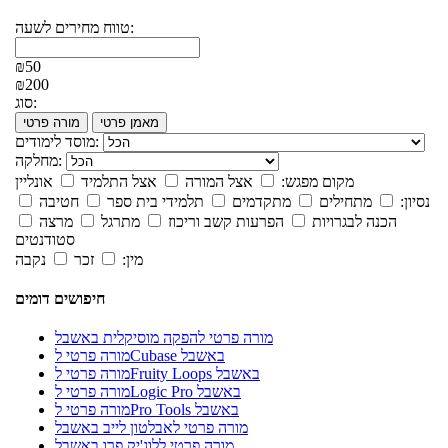
טווח מחירים לשעה:
₪50
₪200
סוג:
מאמן פרטי
מורה פרטי
מוסד לימודים:
מחלקה:
מקום מפגש:
אצל המורה
אצל התלמיד
אונליין
נסיון:
מתחילים
מתקדמים
תלמידי בית ספר
חטיבה
הכנה לבגרויות
הפרעות קשב וריכוז
מתרגל
מרצה
סטודנטים
מין:
זכר
נקבה
חיפושים דומים
מורה פרטי להפקה מוסיקלית באשבל
מורה פרטי לCubase באשבל
מורה פרטי לFruity Loops באשבל
מורה פרטי לLogic Pro באשבל
מורה פרטי לPro Tools באשבל
מורה פרטי לאבלטון לייב באשבל
מורה פרטי ללוג'יק פרו באשבל