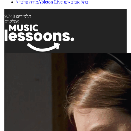
מורה פרטי לAbleton Live בתל אביב -יפו
תלמידים
9,748
ממליצים