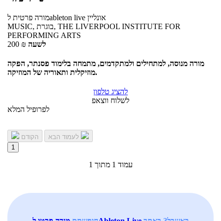
אונליין
לableton live
מורה פרטית
MUSIC, בוגרת, THE LIVERPOOL INSTITUTE FOR
PERFORMING ARTS
לשעה
₪
200
מורה מנוסה, למתחילים ולמתקדמים, מתמחה בלימוד פסנתר, הפקה
מוזיקלית ותאוריה של המוזיקה.
להציג טלפון
לשלוח ווצאפ
לפרופיל המלא
לעמוד הבא
הקודם
1
עמוד 1 מתוך 1
באשבל? באתר
מורה פרטי לAbleton Live
חיפשתם