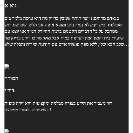
גיא א.
בנאדם מדהים!! יוצר תותח שמבין בדיוק מה הוא עושה מלמד בים
סובלנות וכישרון שלא נגמר נוגע ומוצא איפה אני חלש ושם שם דגש
מסתכל על כל הדברים הקטנים ברמת החיידק תמיד אני יוצא עם
שיעורי בית והמון המון רעיונות במוח אבל מאד מרוכז ויודע בדיוק מה
השלב הבא שלי, ללא ספק פגשתי אדם עם תודעת שירות והכלה שלא
נגמרת מפנק ותמיד יש משהו מתוק על השולחן תודה רבה ממני יונתן
שמח ללמוד אצלך :)
המורה
דור י.
דור מעביר את הידע בצורה סבלנית ומקצועית והאווירה כיפית
בשיעורים. לגמרי ממליצה !