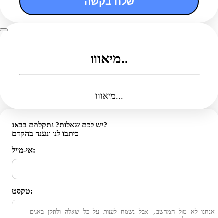
שלח בקשה
מיאווו..
מיאווו...
יש לכם שאלות? נתקלתם בבאג?
כיתבו לנו ונענה בהקדם
אי-מייל:
טקסט: