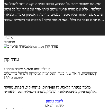
למינהם שגובות ייתר על המידה, הרבה בכיתה וקשה יותר להכיל את
רק שאופיר מלמד איך להכין שיר מקצועי וחדש, הוא גם ילמד אתכם
הנילמד . אלא עם מורה פרטי שישב איתי אחד על אחד ועל כל נושא
איך לפרסם אותו למקומות הנכונים ולהוציא את שמכם לקהל הגדול של
שיש אפשר לחזור עליו מספר פעמים עד יפול האסימון ואבין .. מצאתי
האינטרנט. אני לגמרי ממליץ על אופיר בחום אם אתם רוצים להתחיל
את יותם הגבר על חלל . מאי מנטור היקר ! מבסוט עד השמיים שככה
ללמוד הפקה או יצירה של מוזיקה (או שניהם!) את כל זה תלמדו
נעשה . הוא יודע להסביר את הדברים בכל כך פשטות עם מלא סבלנות
במסגרת עשרה שיעורים של שעה. המשך יום נעים =]
וידע נרחב על כל נושא .. למדתי מגוון נושאים בזכותו ועוד בטוח
שאלמד עוד בזכותו. האווירה אצלו באולפן היא אווירה כפית במיוחד
אונליין
שגורם לך להתמכר ולרצות להשאר עוד.
פרונטלי
עודד קרן
אונליין
לableton live
מורה פרטי
קומפוזיציה, תואר שני, בוגר, האקדמיה למוסיקה ולמחול בירושלים
לשעה
₪
180
מלמד פסנתר קלאסי, ג'ז ופופ/רוק, פיתוח-קול, הפקה, מוזיקה
אלקטרונית, כתיבה/הלחנה ועיבוד, גיטרה חשמלית ובס ותיאוריה.
להציג טלפון
לשלוח ווצאפ