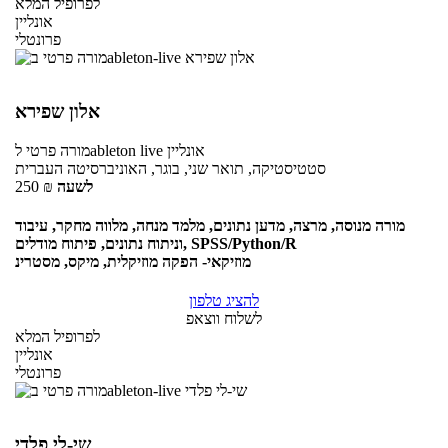
לפרופיל המלא
אונליין
פרונטלי
אלון שפירא
אונליין
לableton live
מורה פרטי
סטטיסטיקה, תואר שני, בוגר, האוניברסיטה העברית
לשעה
₪
250
מורה מנוסה, מרצה, מדען נתונים, מלמד מנחה, מלווה מחקר, עיבוד
וניתוח נתונים, פיתוח מודלים, SPSS/Python/R
מוזיקאי- הפקה מוזיקלית, מיקס, מסטרינ
להציג טלפון
לשלוח ווצאפ
לפרופיל המלא
אונליין
פרונטלי
שי-לי פלדי