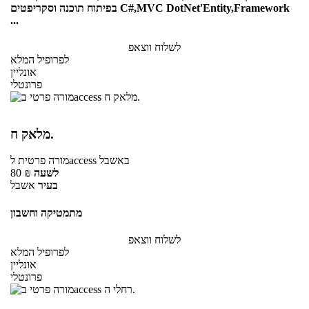
בפיתוח תוכנה וסקריפטים C#,MVC DotNet'Entity,Framework
...
לשלוח ווצאפ
לפרופיל המלא
אונליין
פרונטלי
מלאק ח.
באשבל
לaccess
מורה פרטית
לשעה
₪
80
בעיר
אשבל
מתמטיקה וחשבון
לשלוח ווצאפ
לפרופיל המלא
אונליין
פרונטלי