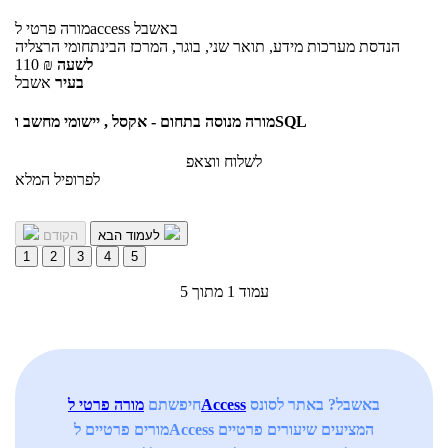
באשבל
לaccess
מורה פרטי
הנדסת מערכות מידע, תואר שני, בוגר, המרכז הבינתחומי הרצליה
לשעה
₪
110
בעיר
אשבל
מורה מנוסה בתחום - אקסל , יישומי מחשב וSQL
לשלוח ווצאפ
לפרופיל המלא
לעמוד הבא
הקודם
1
2
3
4
5
עמוד 1 מתוך 5
באשבל? באתר לסונס
מורה פרטי לAccess
חיפשתם
מורים פרטיים לAccess המציעים שיעורים פרטיים