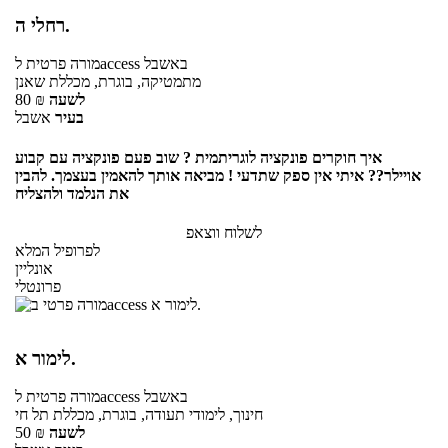
רחלי ה.
באשבל
לaccess
מורה פרטית
מתמטיקה, בוגרת, מכללת שאנן
לשעה
₪
80
בעיר
אשבל
איך חוקרים פונקציה לוגריתמית ? שוב פעם פונקציה עם קבוע
אויילר?? איתי אין ספק שתדעי ! מביאה אותך להאמין בעצמך. להבין
את הנלמד ולהצליח
לשלוח ווצאפ
לפרופיל המלא
אונליין
פרונטלי
לימור א.
באשבל
לaccess
מורה פרטית
חינוך, לימודי תעודה, בוגרת, מכללת תל חי
לשעה
₪
50