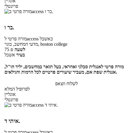
אונליין
פרונטלי
בר ו.
באשבל
לaccess
מורה פרטי
מדעי המחשב, בוגר, boston college
לשעה
₪
75
בעיר
אשבל
מורה פרטי לאנגלית סבלני ואחראי, בעל תואר במחשבים, יליד חו"ל,
אנגלית שפת אם, מעביר שיעורים פרטיים לכל הרמות והגילאים.
לשלוח ווצאפ
לפרופיל המלא
אונליין
פרונטלי
איתי ד.
באשבל
לaccess
מורה פרטי