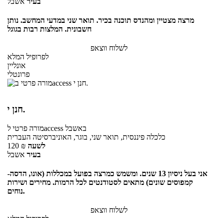
בעיר
אשבל
מרצה מצטיין ומהנדס תוכנה בכיר. תואר שני במדעי המחשב. נותן
חשבונית. המלצות רבות בגוגל
לשלוח ווצאפ
לפרופיל המלא
אונליין
פרונטלי
חנן י.
באשבל
לaccess
מורה פרטי
כלכלה פיננסית, תואר שני, בוגר, האוניברסיטה העברית
לשעה
₪
120
בעיר
אשבל
אני בעל ניסיון 13 שנים. ומשמש כמרצה בפועל במכללות (אונו, הדסה-
קמפוסים שונים) מתאים לסטודנטים לכל הרמות. מחירים ושירות
נוחים.
לשלוח ווצאפ