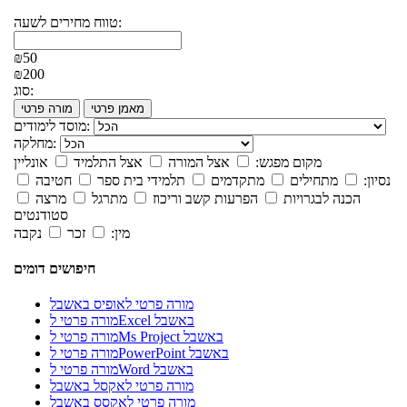
טווח מחירים לשעה:
₪50
₪200
סוג:
מאמן פרטי
מורה פרטי
מוסד לימודים:
מחלקה:
מקום מפגש:
אצל המורה
אצל התלמיד
אונליין
נסיון:
מתחילים
מתקדמים
תלמידי בית ספר
חטיבה
הכנה לבגרויות
הפרעות קשב וריכוז
מתרגל
מרצה
סטודנטים
מין:
זכר
נקבה
חיפושים דומים
מורה פרטי לאופיס באשבל
מורה פרטי לExcel באשבל
מורה פרטי לMs Project באשבל
מורה פרטי לPowerPoint באשבל
מורה פרטי לWord באשבל
מורה פרטי לאקסל באשבל
מורה פרטי לאקסס באשבל