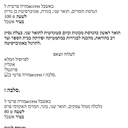
באשבל
לaccess
מורה פרטית
הנדסת חומרים, תואר שני, בוגרת, אוניברסיטת בן גוריון
לשעה
₪
100
בעיר
אשבל
תואר ראשון בהנדסת מכונות וכיום סטונדטית לתואר שני. בעלת נסיון
רב בהוראה, מהכנה לבגרויות במתמטיקה ופיזיקה בבית הספר ועד
לתרגול באוניברסיטה.
לשלוח ווצאפ
לפרופיל המלא
אונליין
פרונטלי
סלבה ז.
באשבל
לaccess
מורה פרטי
כלכלה מנהל עסקים, תואר שני, בוגר, המרכז האקדמי פרס
לשעה
₪
80
בעיר
אשבל
אשמח לעזור.