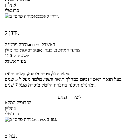
אונליין
פרונטלי
ירדן ל.
באשבל
לaccess
מורה פרטי
מדעי המחשב, בוגר, אוניברסיטת בר אילן
לשעה
₪
120
בעיר
אשבל
מעל הכל, מורה מנוסה, קשוב ודואג.
בעל תואר ראשון וכיום במהלך תואר השני. מלמד מעל ל-5 שנים
ומהנדס תוכנה בחברת הייטק מוכרת מעל 7 שנים.
לשלוח ווצאפ
לפרופיל המלא
אונליין
פרונטלי
עוז ב.