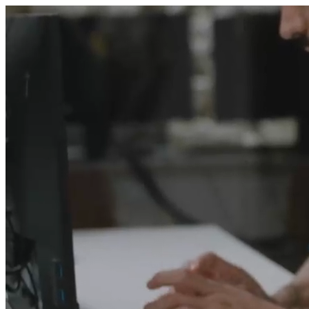
היום לומדים
משהו חדש.
מצאו מורה
הצטרפות מורים פרטיים
שירות לקוחות
על הצוות שלנו :)
משרות פתוחות
התחברות
כל הזכויות שמורות 2026 © Lessoons
חיפוש
המורים הטובים
בישראל, במקום אחד.