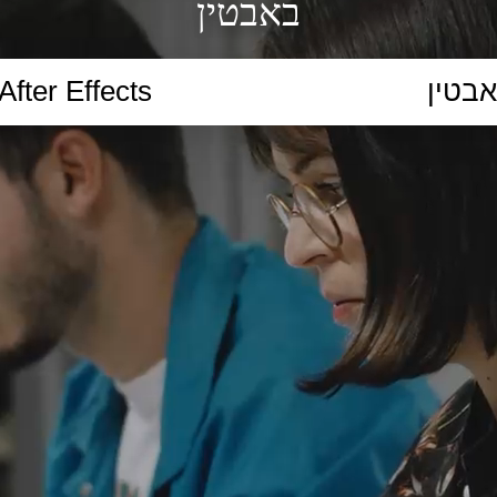
באבטין
הקלידו נושא לימוד...
ללמוד
ללמוד אונליין
פרונטלי
ת קשב וריכוז
השכלה גבוהה
תיכון
יסודי
כל המ
כלי סינון