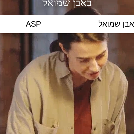
באבן שמואל
הקלידו נושא לימוד...
ללמוד
ללמוד אונליין
פרונטלי
ת קשב וריכוז
השכלה גבוהה
תיכון
יסודי
כל המ
כלי סינון