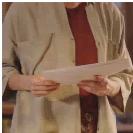
היום לומדים
משהו חדש.
מצאו מורה
הצטרפות מורים פרטיים
שירות לקוחות
על הצוות שלנו :)
משרות פתוחות
התחברות
כל הזכויות שמורות 2026 © Lessoons
חיפוש
המורים הטובים
בישראל, במקום אחד.