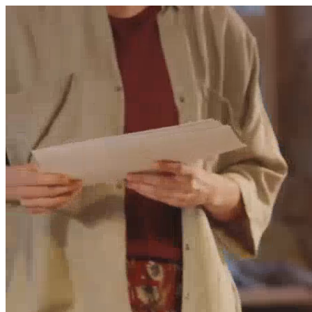
היום לומדים
משהו חדש.
מצאו מורה
הצטרפות מורים פרטיים
שירות לקוחות
על הצוות שלנו :)
משרות פתוחות
התחברות
כל הזכויות שמורות 2026 © Lessoons
חיפוש
המורים הטובים
בישראל, במקום אחד.