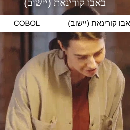
באבו קורינאת (יישוב)
הקלידו נושא לימוד...
ללמוד
ללמוד אונליין
פרונטלי
ת קשב וריכוז
השכלה גבוהה
תיכון
יסודי
כל המ
כלי סינון