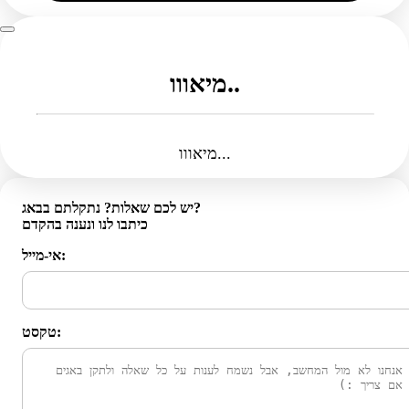
מיאווו..
מיאווו...
יש לכם שאלות? נתקלתם בבאג?
כיתבו לנו ונענה בהקדם
אי-מייל:
טקסט: