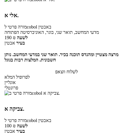
אלי א.
באבטין
לcobol
מורה פרטי
מדעי המחשב, תואר שני, בוגר, האוניברסיטה הפתוחה
לשעה
₪
190
בעיר
אבטין
מרצה מצטיין ומהנדס תוכנה בכיר. תואר שני במדעי המחשב. נותן
חשבונית. המלצות רבות בגוגל
לשלוח ווצאפ
לפרופיל המלא
אונליין
פרונטלי
צביקה א.
באבטין
לcobol
מורה פרטי
לשעה
₪
100
בעיר
אבטין