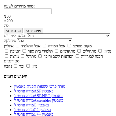
טווח מחירים לשעה:
₪50
₪200
סוג:
מאמן פרטי
מורה פרטי
מוסד לימודים:
מחלקה:
מקום מפגש:
אצל המורה
אצל התלמיד
אונליין
נסיון:
מתחילים
מתקדמים
תלמידי בית ספר
חטיבה
הכנה לבגרויות
הפרעות קשב וריכוז
מתרגל
מרצה
סטודנטים
מין:
זכר
נקבה
חיפושים דומים
מורה פרטי לשפות תכנות באבטין
מורה פרטי לASP באבטין
מורה פרטי לASP.NET באבטין
מורה פרטי לAssembler באבטין
מורה פרטי לC באבטין
מורה פרטי לC# באבטין
מורה פרטי לC++ באבטין