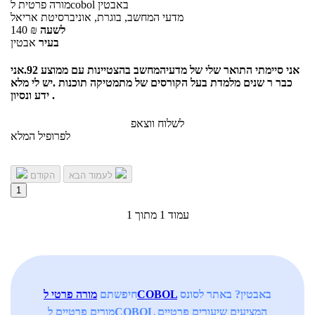
באבטין
לcobol
מורה פרטית
מדעי המחשב, בוגרת, אוניברסיטת אריאל
לשעה
₪
140
בעיר
אבטין
אני סיימתי התואר שלי של מדעיהמחשב בהצטיינות עם ממוצע 92.אני
כבר ר שנים מלמדת בעל הקורסים של מתמטיקה תוכנות .יש לי מלא
ידע ונסיון .
לשלוח ווצאפ
לפרופיל המלא
לעמוד הבא
הקודם
1
עמוד 1 מתוך 1
באבטין? באתר לסונס
מורה פרטי לCOBOL
חיפשתם
מורים פרטיים לCOBOL המציעים שיעורים פרטיים