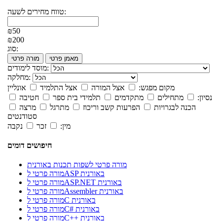
טווח מחירים לשעה:
₪50
₪200
סוג:
מאמן פרטי
מורה פרטי
מוסד לימודים:
מחלקה:
מקום מפגש:
אצל המורה
אצל התלמיד
אונליין
נסיון:
מתחילים
מתקדמים
תלמידי בית ספר
חטיבה
הכנה לבגרויות
הפרעות קשב וריכוז
מתרגל
מרצה
סטודנטים
מין:
זכר
נקבה
חיפושים דומים
מורה פרטי לשפות תכנות באורנית
מורה פרטי לASP באורנית
מורה פרטי לASP.NET באורנית
מורה פרטי לAssembler באורנית
מורה פרטי לC באורנית
מורה פרטי לC# באורנית
מורה פרטי לC++ באורנית