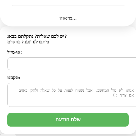
מיאווו...
יש לכם שאלות? נתקלתם בבאג?
כיתבו לנו ונענה בהקדם
אי-מייל:
טקסט:
שלח הודעה