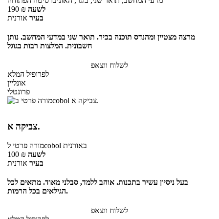
מדעי המחשב, תואר שני, בוגר, האוניברסיטה הפתוחה
לשעה
₪
190
בעיר
אורנית
מרצה מצטיין ומהנדס תוכנה בכיר. תואר שני במדעי המחשב. נותן
חשבונית. המלצות רבות בגוגל
לשלוח ווצאפ
לפרופיל המלא
אונליין
פרונטלי
צביקה א.
באורנית
לcobol
מורה פרטי
לשעה
₪
100
בעיר
אורנית
בעל ניסיון עשיר בתכנות. אוהב ללמד, סבלני מאוד. מתאים לכל
הגילאים בכל הרמות.
לשלוח ווצאפ