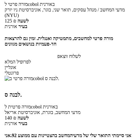
באורנית
לcobol
מורה פרטי
מדעי המחשב / מנהל עסקים, תואר שני, בוגר, אוניברסיטת ניו יורק
(NYU)
לשעה
₪
125
בעיר
אורנית
מורה פרטי למחשבים, מתמטיקה ואנגלית. זמין גם להרצאות
חד-פעמיות בנושאים מגוונים
לשלוח ווצאפ
לפרופיל המלא
אונליין
פרונטלי
לבנה ס.
באורנית
לcobol
מורה פרטית
מדעי המחשב, בוגרת, אוניברסיטת אריאל
לשעה
₪
140
בעיר
אורנית
אני סיימתי התואר שלי של מדעיהמחשב בהצטיינות עם ממוצע 92.אני