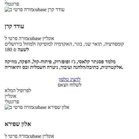
פרונטלי
עודד קרן
אונליין
לcubase
מורה פרטי
קומפוזיציה, תואר שני, בוגר, האקדמיה למוסיקה ולמחול בירושלים
לשעה
₪
180
מלמד פסנתר קלאסי, ג'ז ופופ/רוק, פיתוח-קול, הפקה, מוזיקה
אלקטרונית, כתיבה/הלחנה ועיבוד, גיטרה חשמלית ובס ותיאוריה.
להציג טלפון
לשלוח ווצאפ
לפרופיל המלא
אונליין
פרונטלי
אלון שפירא
אונליין
לcubase
מורה פרטי