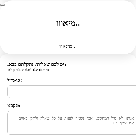
מיאווו..
מיאווו...
יש לכם שאלות? נתקלתם בבאג?
כיתבו לנו ונענה בהקדם
אי-מייל:
טקסט: