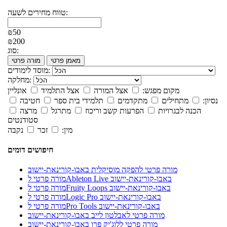
טווח מחירים לשעה:
₪50
₪200
סוג:
מאמן פרטי
מורה פרטי
מוסד לימודים:
מחלקה:
מקום מפגש:
אצל המורה
אצל התלמיד
אונליין
נסיון:
מתחילים
מתקדמים
תלמידי בית ספר
חטיבה
הכנה לבגרויות
הפרעות קשב וריכוז
מתרגל
מרצה
סטודנטים
מין:
זכר
נקבה
חיפושים דומים
מורה פרטי להפקה מוסיקלית באבו-קורינאת-יישוב
מורה פרטי לAbleton Live באבו-קורינאת-יישוב
מורה פרטי לFruity Loops באבו-קורינאת-יישוב
מורה פרטי לLogic Pro באבו-קורינאת-יישוב
מורה פרטי לPro Tools באבו-קורינאת-יישוב
מורה פרטי לאבלטון לייב באבו-קורינאת-יישוב
מורה פרטי ללוג'יק פרו באבו-קורינאת-יישוב