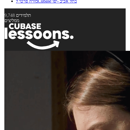
מורה פרטי לCubase בתל אביב -יפו
תלמידים
9,748
ממליצים