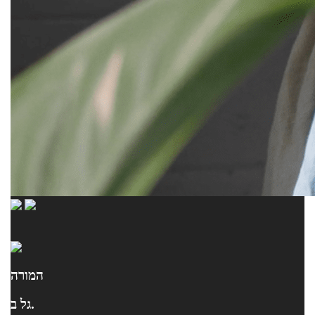
המורה
גל ב.