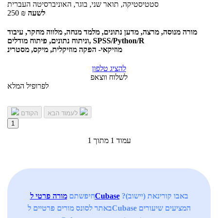
סטטיסטיקה, תואר שני, בוגר, האוניברסיטה העברית
לשעה
₪
250
מורה מנוסה, מרצה, מדען נתונים, מלמד מנחה, מלווה מחקר, עיבוד
וניתוח נתונים, פיתוח מודלים, SPSS/Python/R
מוזיקאי- הפקה מוזיקלית, מיקס, מסטרינ
להציג טלפון
לשלוח ווצאפ
לפרופיל המלא
לעמוד הבא
הקודם
1
עמוד 1 מתוך 1
באבו קורינאת (יישוב)?
מורה פרטי לCubase
חיפשתם
באתר לסונס מורים פרטיים לCubase המציעים שיעורים