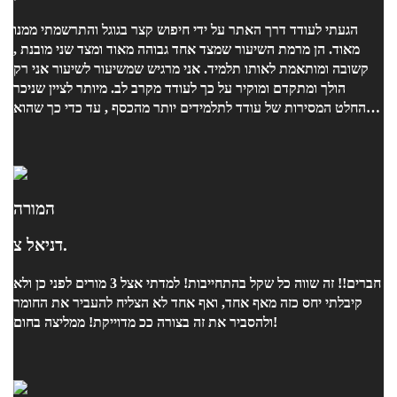
הגעתי לעודד דרך האתר על ידי חיפוש קצר בגוגל והתרשמתי ממנו
מאוד. הן מרמת השיעור שמצד אחד גבוהה מאוד ומצד שני מובנת ,
קשובה ומותאמת לאותו תלמיד. אני מרגיש שמשיעור לשיעור אני רק
הולך ומתקדם ומוקיר על כך לעודד מקרב לב. מיותר לציין שניכר
בהחלט המסירות של עודד לתלמידים יותר מהכסף , עד כדי כך שהוא
פעמים רבות חורג מזמן השיעור מתוך אותה מסירות מופלאה. הכי
חשוב לציין שעודד הוא בן אדם זהב ואין הרבה אנשים כמוהו. בקיצור -
ממליץ בחום!
המורה
דניאל צ.
חברים!! זה שווה כל שקל בהתחייבות! למדתי אצל 3 מורים לפני כן ולא
קיבלתי יחס כזה מאף אחד, ואף אחד לא הצליח להעביר את החומר
ולהסביר את זה בצורה ככ מדוייקת! ממליצה בחום!