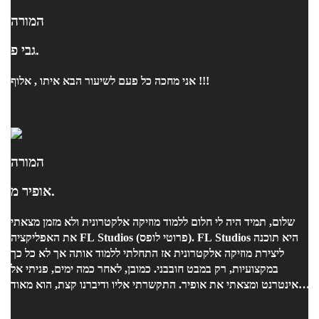
המורה
גבי פ.
אני מחכה כל פעם לשיעור הבא איתו , אלוף !!!
המורה
אופיר מ.
שלום, תמיד היה לי חלום ללמוד מוזיקה אלקטרונית ולא מזמן מצאתי
את האפליקציה FL Studios (פרוטי לופס). FL Studios היא תוכנה
ליצירת מוזיקה אלקטרונית אז התחלתי ללמוד אותה אך לא כל כך
במקצועיות, רק במבט חובבני. כמובן, לאחר כמה ימים, פניתי אל
האינטרנט ומצאתי את אופיר. התקשרתי אליו ודיברנו קצת, הוא מאוד
גמיש עם זמנים ולרוב גם מאריך את השיעורים! אופיר מלמד בצורה
מקצועית ומהנה אם זה אצלו באולפן (או במצבינו הנוכחי גם דרך