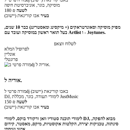
מוסיקה, בוגר, אוניברסיטת חיפה
לשעה
₪
180
בעיר
אבו קורינאת (יישוב)
מפיק מוסיקה וסאונדטראקים (+ מיקסינג ומאסטרינג) כבר 10 שנים,
בעל תואר ראשון במוסיקה ועובד עם Artlist ו - Joytunes.
לשלוח ווצאפ
לפרופיל המלא
אונליין
פרונטלי
אוריה ל.
באבו קורינאת (יישוב)
לdj
מורה פרטי
DJ, לימודי תעודה, בוגר, מכללת JustMusic
לשעה
₪
150
בעיר
אבו קורינאת (יישוב)
לימודי תוכנה סטודיו וואן ורקורד בוקס, לימודי DJ, מבוא להפקה,
סינתזה, טכניקות יצירה, הקלטות אקוסטיות, מיקס, מאסטר, קידום
אישי ועיסקי