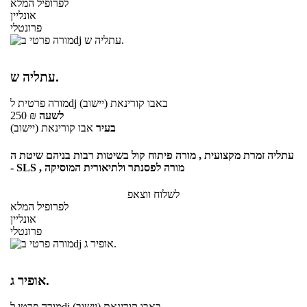
לפרופיל המלא
אונליין
פרונטלי
עתליה ש.
באבו קורינאת (יישוב)
לdj
מורה פרטית
לשעה
₪
250
בעיר
אבו קורינאת (יישוב)
עתליה זמרת מקצועית , מורה פיתוח קול בשיטות רבות בניהם שיטת ה
- SLS , מורה לפסנתר ולתיאורית המוסיקה
לשלוח ווצאפ
לפרופיל המלא
אונליין
פרונטלי
אופיר ג.
באבו קורינאת (יישוב)
לdj
מורה פרטי