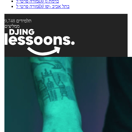
מורה פרטי לDJ ברמת גן
מורה פרטי לDJ בתל אביב -יפו
תלמידים
9,748
ממליצים