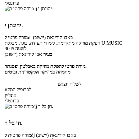
פרונטלי
יהונתן י.
באבו קורינאת (יישוב)
לdj
מורה פרטי
הפקת מוזיקה מתקדמת, לימודי תעודה, בוגר, מכללת U MUSIC
לשעה
₪
90
בעיר
אבו קורינאת (יישוב)
מורה פרטי להפקת מוזיקה באבלטון ופסנתר.
מתמחה במוזיקה אלקטרונית וביטים
לשלוח ווצאפ
לפרופיל המלא
אונליין
פרונטלי
חן בל ר.
באבו קורינאת (יישוב)
לdj
מורה פרטית