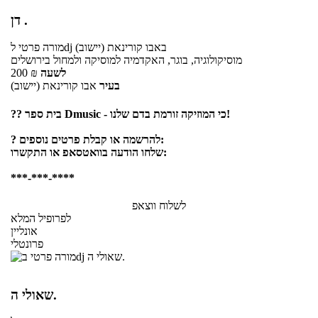
דן .
באבו קורינאת (יישוב)
לdj
מורה פרטי
מוסיקולוגיה, בוגר, האקדמיה למוסיקה ולמחול בירושלים
לשעה
₪
200
בעיר
אבו קורינאת (יישוב)
?‍? בית ספר Dmusic - כי המוזיקה זורמת בדם שלנו!
? להרשמה או קבלת פרטים נוספים:
שלחו הודעה בוואטסאפ או התקשרו:
***-***-****
לשלוח ווצאפ
לפרופיל המלא
אונליין
פרונטלי
שאולי ה.