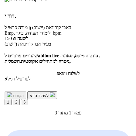
דור י.
באבו קורינאת (יישוב)
לdj
מורה פרטי
Emp, לימודי תעודה, בוגר, bpm
לשעה
₪
150
בעיר
אבו קורינאת (יישוב)
שיעורים פרטיים לablton live ,סינטזה,מיקס, סאונד ,
גיטרה למתחילים אקוסטית,חשמלית,
לשלוח ווצאפ
לפרופיל המלא
לעמוד הבא
הקודם
1
2
3
עמוד 1 מתוך 3