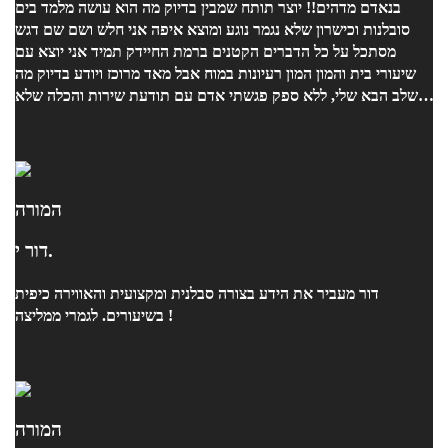
בנאדם מדהים!! יוצר תותח שמבין בדיוק מה הוא עושה מלמד בים
סובלנות וכישרון שלא נגמר נוגע ומוצא איפה אני חלש ושם שם דגש
מסתכל על כל הדברים הקטנים ברמת החיידק תמיד אני יוצא עם
שיעורי בית והמון המון רעיונות במוח אבל מאד מרוכז ויודע בדיוק מה
השלב הבא שלי, ללא ספק פגשתי אדם עם תודעת שירות והכלה שלא
נגמרת מפנק ותמיד יש משהו מתוק על השולחן תודה רבה ממני יונתן
שמח ללמוד אצלך :)
המורה
דור י.
דור מעביר את הידע בצורה סבלנית ומקצועית והאווירה כיפית
בשיעורים. לגמרי ממליצה !
המורה