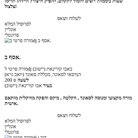
שעות ביממה? רוצים ללמוד לתקלט, להפיק וליצור? היידה! תרימו
צלצול!
לשלוח ווצאפ
לפרופיל המלא
אונליין
פרונטלי
אסף ב.
באבו קורינאת (יישוב)
לdj
מורה פרטי
הנדסאי לסאונד, מכללת סאונד (יואב גרא)
לשעה
₪
200
בעיר
אבו קורינאת (יישוב)
מורה מקצועי ומנוסה לסאונד , הקלטה , מיקס והפקה מוזיקלית מותאם
אישית.
לשלוח ווצאפ
לפרופיל המלא
אונליין
פרונטלי