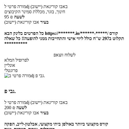
באבו קורינאת (יישוב)
לdj
מורה פרטי
חינוך, בוגר, מכללת סמינר הקיבוצים
לשעה
₪
95
בעיר
אבו קורינאת (יישוב)
כל הפרטים בלינק הבא https://*******.io/******-*****/ קורס
תקלוט ב297 ש''ח כולל ליווי אישי והתחייבות ממני להופעה!! כל שאלה
**********
לשלוח ווצאפ
לפרופיל המלא
אונליין
פרונטלי
גבי פ.
באבו קורינאת (יישוב)
לdj
מורה פרטי
לשעה
₪
200
בעיר
אבו קורינאת (יישוב)
קורס מקצועי ביותר באולפן ביתי מקצועי, אבלטון-לייב, הפקה