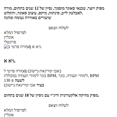
מפיק ויוצר, טכנאי סאונד מוסמך, נסיון של 12 שנים בתחום, מורה
לאבלטון לייב, סינתזה, מיקס, עיצוב סאונד, ותקלוט.
שיעורים באווירה נעימה ומהנה
לשלוח ווצאפ
לפרופיל המלא
אונליין
פרונטלי
גיא א.
באבו קורינאת (יישוב)
לdj
מורה פרטי
בוגר לימודי תעודה במכללת BPM, לימודי תעודה, בוגר, BPM
לשעה
₪
130
בעיר
אבו קורינאת (יישוב)
מפיק מוזיקה אלקטרונית ודיג'יי עם ניסיון של 18 שנים בתחום.
לשלוח ווצאפ
לפרופיל המלא
אונליין