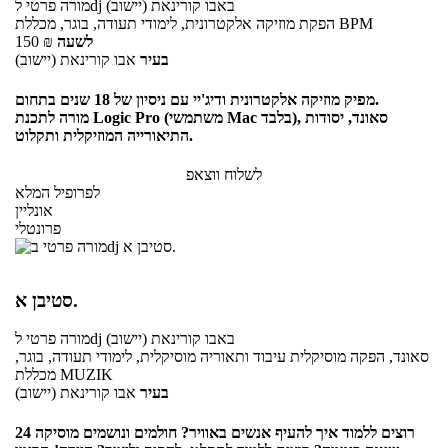
באבו קורינאת (יישוב)
לdj
מורה פרטי
הפקת מוזיקה אלקטרונית, לימודי תעודה, בוגר, מכללת BPM
לשעה
₪
150
בעיר
אבו קורינאת (יישוב)
מפיק מוזיקה אלקטרונית ודיג'יי עם ניסיון של 18 שנים בתחום.
מורה לתכנת Logic Pro (משתמשי Mac בלבד), סאונד, יסודות
התיאורייה המוזיקלית ותקלוט.
לשלוח ווצאפ
לפרופיל המלא
אונליין
פרונטלי
סטיבן א.
באבו קורינאת (יישוב)
לdj
מורה פרטי
סאונד, הפקה מוסיקלית עיבוד ותאוריה מוסיקלית, לימודי תעודה, בוגר,
מכללת MUZIK
בעיר
אבו קורינאת (יישוב)
רוצים ללמוד איך להעיף אנשים באוויר? חולמים ונושמים מוסיקה 24