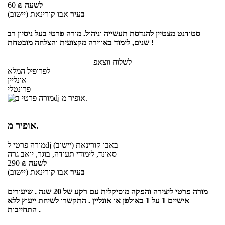
לשעה
₪
60
בעיר
אבו קורינאת (יישוב)
סטודנט מצטיין להנדסת תעשייה וניהול. מורה פרטי בעל ניסיון רב
שנים, לימוד באווירה מקצועית והצלחה מובטחת !
לשלוח ווצאפ
לפרופיל המלא
אונליין
פרונטלי
אופיר מ.
באבו קורינאת (יישוב)
לdj
מורה פרטי
סאונד, לימודי תעודה, בוגר, יואב גרה
לשעה
₪
290
בעיר
אבו קורינאת (יישוב)
מורה פרטי ליצירה והפקה מוסיקלית עם רקע של 20 שנה . שיעורים
אישיים 1 על 1 באולפן או אונליין . התקשרו לשיחת ייעוץ ללא
התחייבות .