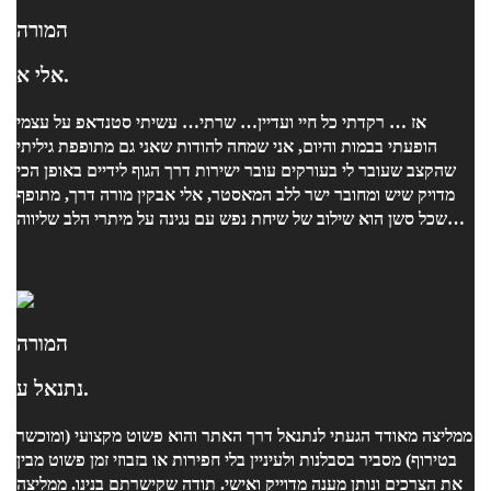
המורה
אלי א.
אז … רקדתי כל חיי ועדיין… שרתי… עשיתי סטנדאפ על עצמי
הופעתי בבמות והיום, אני שמחה להודות שאני גם מתופפת גיליתי
שהקצב שעובר לי בעורקים עובר ישירות דרך הגוף לידיים באופן הכי
מדויק שיש ומחובר ישר ללב המאסטר, אלי אבקין מורה דרך, מתופף
שכל סשן הוא שילוב של שיחת נפש עם נגינה על מיתרי הלב שליווה
אותי יד ביד אל עבר המטרה הזו אל עבר האתגר הבא… תודה על
הדרך
המורה
נתנאל ע.
ממליצה מאודד הגעתי לנתנאל דרך האתר והוא פשוט מקצועי (ומוכשר
בטירוף) מסביר בסבלנות ולעיניין בלי חפירות או בזבוזי זמן פשוט מבין
את הצרכים ונותן מענה מדוייק ואישי. תודה שקישרתם בנינו. ממליצה