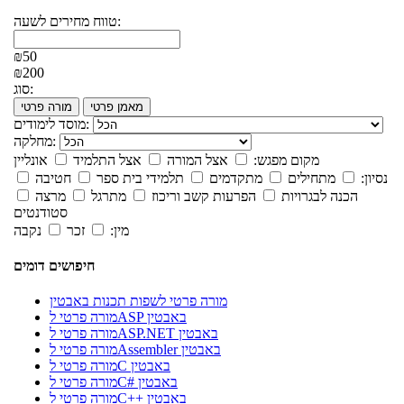
טווח מחירים לשעה:
₪50
₪200
סוג:
מאמן פרטי
מורה פרטי
מוסד לימודים:
מחלקה:
מקום מפגש:
אצל המורה
אצל התלמיד
אונליין
נסיון:
מתחילים
מתקדמים
תלמידי בית ספר
חטיבה
הכנה לבגרויות
הפרעות קשב וריכוז
מתרגל
מרצה
סטודנטים
מין:
זכר
נקבה
חיפושים דומים
מורה פרטי לשפות תכנות באבטין
מורה פרטי לASP באבטין
מורה פרטי לASP.NET באבטין
מורה פרטי לAssembler באבטין
מורה פרטי לC באבטין
מורה פרטי לC# באבטין
מורה פרטי לC++ באבטין