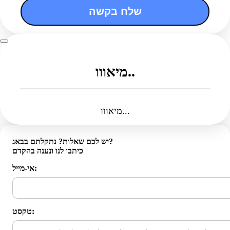
שלח בקשה
מיאווו..
מיאווו...
יש לכם שאלות? נתקלתם בבאג?
כיתבו לנו ונענה בהקדם
אי-מייל:
טקסט: