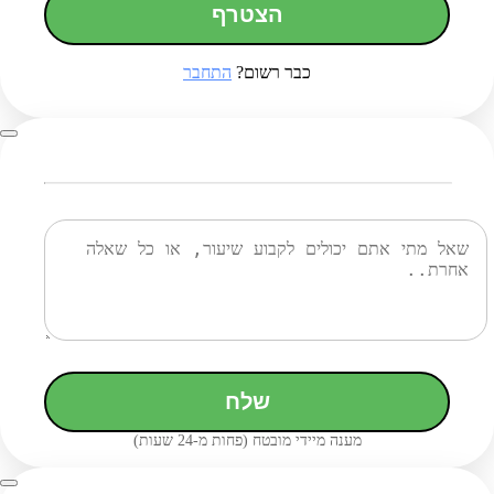
הצטרף
כבר רשום?
התחבר
שלח
מענה מיידי מובטח (פחות מ-24 שעות)