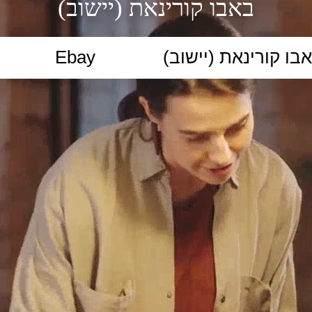
באבו קורינאת (יישוב)
הקלידו נושא לימוד...
ללמוד
ללמוד אונליין
פרונטלי
ת קשב וריכוז
השכלה גבוהה
תיכון
יסודי
כל המ
כלי סינון