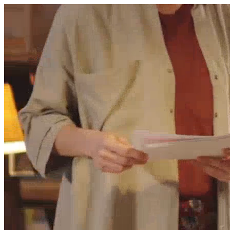
היום לומדים
משהו חדש.
מצאו מורה
הצטרפות מורים פרטיים
שירות לקוחות
על הצוות שלנו :)
משרות פתוחות
התחברות
כל הזכויות שמורות 2026 © Lessoons
חיפוש
המורים הטובים
בישראל, במקום אחד.