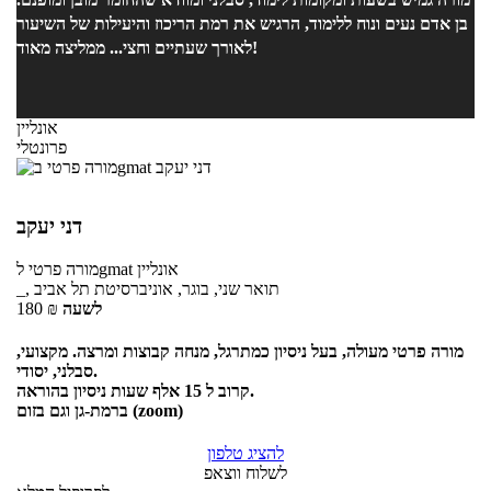
בן אדם נעים ונוח ללימוד, הרגיש את רמת הריכוז והיעילות של השיעור
לאורך שעתיים וחצי... ממליצה מאוד!
אונליין
פרונטלי
דני יעקב
אונליין
לgmat
מורה פרטי
_, תואר שני, בוגר, אוניברסיטת תל אביב
לשעה
₪
180
מורה פרטי מעולה, בעל ניסיון כמתרגל, מנחה קבוצות ומרצה. מקצועי,
סבלני, יסודי.
קרוב ל 15 אלף שעות ניסיון בהוראה.
ברמת-גן וגם בזום (zoom)
להציג טלפון
לשלוח ווצאפ