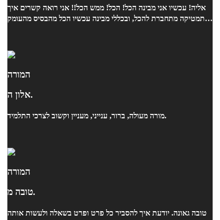
אליה! עכשיו אני מבינה הכל! הכל! ממש הכל!! אני רואה קשרים איך
מתמטיקה מתחברת להכל, ובכללי מבינה עכשיו הכל מהבסיס מהעומק
של הדברים! ויכולה לפתור באמת כל תרגיל מאוד מהר ונכון!! ובאמת
תודה ענקית ענקית למורה ליני! אחרי שעברתי אצל הרבה מורים את
האחת והיחידה שהצליחה לעזור לי!!!! תודה רבה !
המורה
אלון ה.
מורה מעולה, ברור, ענייני, מעניין וקשוב לצרכי התלמיד.
המורה
טובה מ.
טובה גאונה. יודעת איך להסביר כל פרט ופרט בשאלה ולעשות אותה