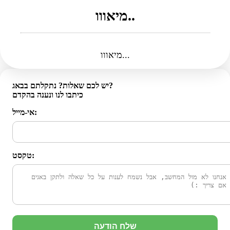
מיאווו..
מיאווו...
יש לכם שאלות? נתקלתם בבאג?
כיתבו לנו ונענה בהקדם
אי-מייל:
טקסט:
שלח הודעה