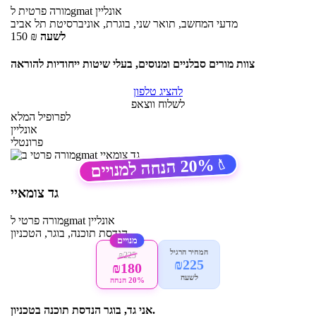
אונליין
לgmat
מורה פרטית
מדעי המחשב, תואר שני, בוגרת, אוניברסיטת תל אביב
לשעה
₪
150
צוות מורים סבלניים ומנוסים, בעלי שיטות ייחודיות להוראה
להציג טלפון
לשלוח ווצאפ
לפרופיל המלא
אונליין
פרונטלי
20%
הנחה למנויים
🏷️
גד צומאיי
אונליין
לgmat
מורה פרטי
הנדסת תוכנה, בוגר, הטכניון
מנויים
המחיר הרגיל
₪225
₪225
₪180
לשעה
20% הנחה
אני גד, בוגר הנדסת תוכנה בטכניון.