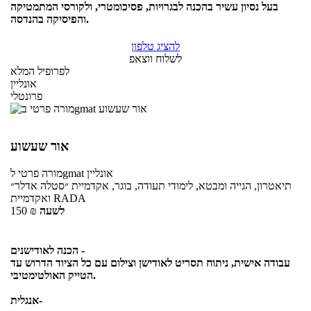
בעל נסיון עשיר בהכנה לבגרויות, פסיכומטרי, ולקורסי המתמטיקה
והפיסיקה בהנדסה.
להציג טלפון
לשלוח ווצאפ
לפרופיל המלא
אונליין
פרונטלי
אור שעשוע
אונליין
לgmat
מורה פרטי
תיאטרון, הגייה ומבטא, לימודי תעודה, בוגר, אקדמיית ״סטלה אדלר״
ואקדמיית RADA
לשעה
₪
150
הכנה לאודישנים -
עבודה אישית, ניתוח תסריט לאודישן וצילום עם כל הציוד הדרוש עד
הטייק האולטימטיבי.
אנגלית-