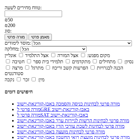
טווח מחירים לשעה:
₪50
₪200
סוג:
מאמן פרטי
מורה פרטי
מוסד לימודים:
מחלקה:
מקום מפגש:
אצל המורה
אצל התלמיד
אונליין
נסיון:
מתחילים
מתקדמים
תלמידי בית ספר
חטיבה
הכנה לבגרויות
הפרעות קשב וריכוז
מתרגל
מרצה
סטודנטים
מין:
זכר
נקבה
חיפושים דומים
מורה פרטי לבחינות כניסה והסמכה באבו-קורינאת-יישוב
מורה פרטי לGRE באבו-קורינאת-יישוב
מורה פרטי לSAT באבו-קורינאת-יישוב
מורה פרטי לבחינות הרשות לניירות ערך באבו-קורינאת-יישוב
מורה פרטי לבחינות לשכת עורכי הדין באבו-קורינאת-יישוב
מורה פרטי לבחינות מועצה באבו-קורינאת-יישוב
מורה פרטי לבחינות מועצת רואי החשבון באבו-קורינאת-יישוב