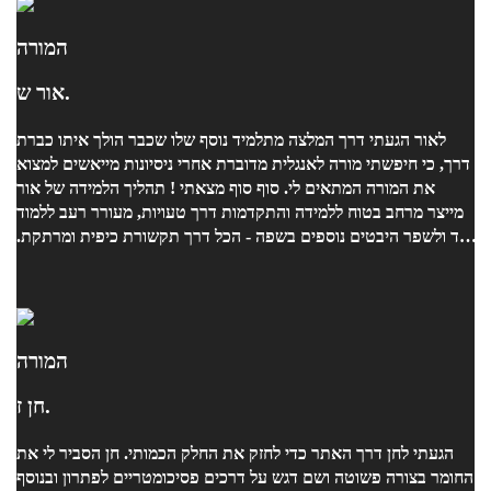
המורה
אור ש.
לאור הגעתי דרך המלצה מתלמיד נוסף שלו שכבר הולך איתו כברת
דרך, כי חיפשתי מורה לאנגלית מדוברת אחרי ניסיונות מייאשים למצוא
את המורה המתאים לי. סוף סוף מצאתי ! תהליך הלמידה של אור
מייצר מרחב בטוח ללמידה והתקדמות דרך טעויות, מעורר רעב ללמוד
עוד ולשפר היבטים נוספים בשפה - הכל דרך תקשורת כיפית ומרתקת.
היתרון המשמעותי הוא היכולת להתאים תכנית לימודים ותרגול
שמותאם ליכולות ולדרישות הספציפיות שלי מאחר שהוא זיהה אצלי
את הרמה באופן מיידי. ממליצה מכל הלב !
המורה
חן ז.
הגעתי לחן דרך האתר כדי לחזק את החלק הכמותי. חן הסביר לי את
החומר בצורה פשוטה ושם דגש על דרכים פסיכומטריים לפתרון ובנוסף