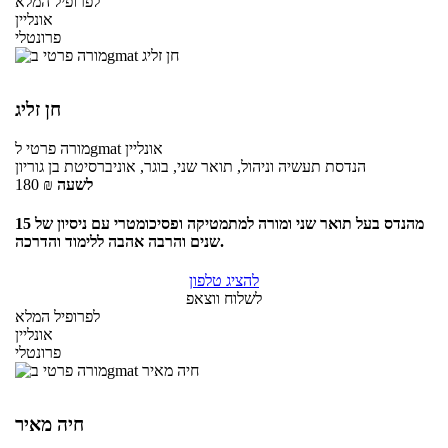
לפרופיל המלא
אונליין
פרונטלי
חן זליג
אונליין
לgmat
מורה פרטי
הנדסת תעשיה וניהול, תואר שני, בוגר, אוניברסיטת בן גוריון
לשעה
₪
180
מהנדס בעל תואר שני ומורה למתמטיקה ופסיכומטרי עם ניסיון של 15
שנים והרבה אהבה ללימוד והדרכה.
להציג טלפון
לשלוח ווצאפ
לפרופיל המלא
אונליין
פרונטלי
חיה מאיר