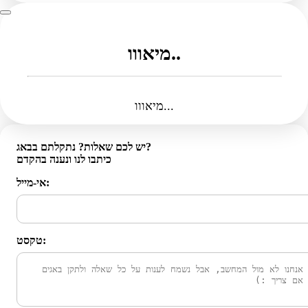
מיאווו..
מיאווו...
יש לכם שאלות? נתקלתם בבאג?
כיתבו לנו ונענה בהקדם
אי-מייל:
טקסט: