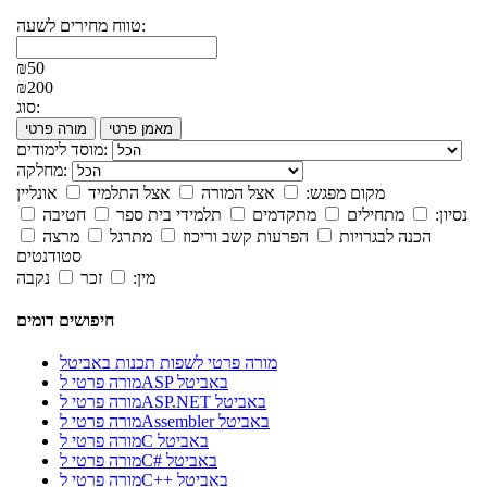
טווח מחירים לשעה:
₪50
₪200
סוג:
מאמן פרטי
מורה פרטי
מוסד לימודים:
מחלקה:
מקום מפגש:
אצל המורה
אצל התלמיד
אונליין
נסיון:
מתחילים
מתקדמים
תלמידי בית ספר
חטיבה
הכנה לבגרויות
הפרעות קשב וריכוז
מתרגל
מרצה
סטודנטים
מין:
זכר
נקבה
חיפושים דומים
מורה פרטי לשפות תכנות באביטל
מורה פרטי לASP באביטל
מורה פרטי לASP.NET באביטל
מורה פרטי לAssembler באביטל
מורה פרטי לC באביטל
מורה פרטי לC# באביטל
מורה פרטי לC++ באביטל