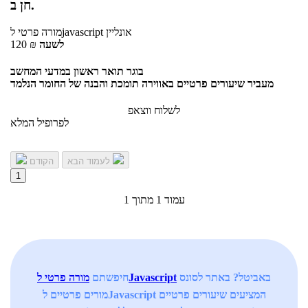
חן ב.
אונליין
לjavascript
מורה פרטי
לשעה
₪
120
בוגר תואר ראשון במדעי המחשב
מעביר שיעורים פרטיים באווירה תומכת והבנה של החומר הנלמד
לשלוח ווצאפ
לפרופיל המלא
לעמוד הבא
הקודם
1
עמוד 1 מתוך 1
באביטל? באתר לסונס
מורה פרטי לJavascript
חיפשתם
מורים פרטיים לJavascript המציעים שיעורים פרטיים