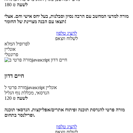
לשעה
₪
180
מורה למדעי המחשב עם הרבה נסיון וסבלנות, בעל יחס אישי וחם. אצלי
תצאו עם הבנה מצויינת של החומר!
להציג טלפון
לשלוח ווצאפ
לפרופיל המלא
אונליין
פרונטלי
חיים דדון
אונליין
לjavascript
מורה פרטי
הנדסאי, מכללת נוף הגליל
לשעה
₪
120
מורה פרטי להנדסת תוכנה ופיתוח אתרים/אפליקצות. הנדסאי תוכנה
ופרילנסר בתחום.
להציג טלפון
לשלוח ווצאפ