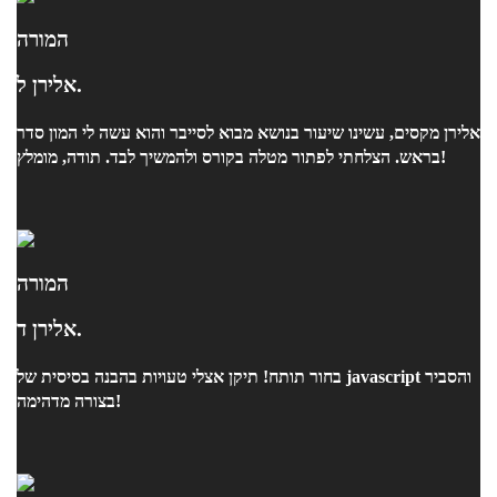
המורה
אלירן ל.
אלירן מקסים, עשינו שיעור בנושא מבוא לסייבר והוא עשה לי המון סדר
בראש. הצלחתי לפתור מטלה בקורס ולהמשיך לבד. תודה, מומלץ!
המורה
אלירן ד.
בחור תותח! תיקן אצלי טעויות בהבנה בסיסית של javascript והסביר
בצורה מדהימה!