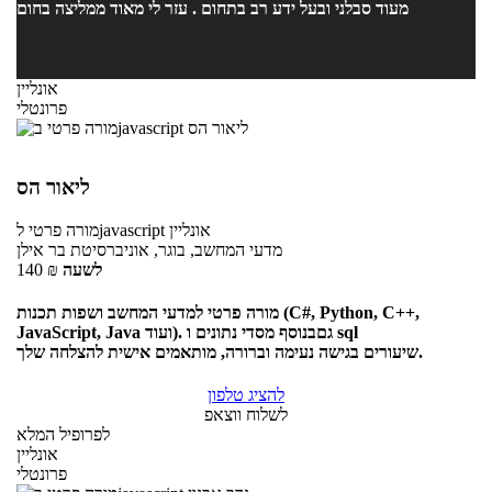
מעוד סבלני ובעל ידע רב בתחום . עזר לי מאוד ממליצה בחום
אונליין
פרונטלי
ליאור הס
אונליין
לjavascript
מורה פרטי
מדעי המחשב, בוגר, אוניברסיטת בר אילן
לשעה
₪
140
מורה פרטי למדעי המחשב ושפות תכנות (C#, Python, C++,
JavaScript, Java ועוד). גםבנוסף מסדי נתונים ו sql
שיעורים בגישה נעימה וברורה, מותאמים אישית להצלחה שלך.
להציג טלפון
לשלוח ווצאפ
לפרופיל המלא
אונליין
פרונטלי