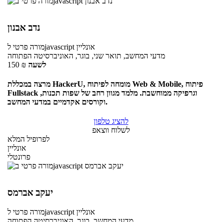
נדב אבנון
אונליין
לjavascript
מורה פרטי
מדעי המחשב, תואר שני, בוגר, האוניברסיטה הפתוחה
לשעה
₪
150
מרצה במכללת HackerU, מומחה לפיתוח Web & Mobile, פיתוח
Fullstack וגרפיקה ממוחשבת. מלמד מגוון רחב של שפות תכנות,
וקורסים אקדמיים במדעי המחשב.
להציג טלפון
לשלוח ווצאפ
לפרופיל המלא
אונליין
פרונטלי
יעקב אברמס
אונליין
לjavascript
מורה פרטי
מדעי המחשב, בוגר, האוניברסיטה הפתוחה