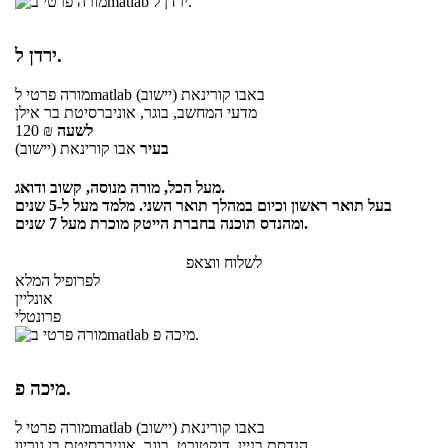
ירדן ל.
באבו קורינאת (יישוב)
לmatlab
מורה פרטי
מדעי המחשב, בוגר, אוניברסיטת בר אילן
לשעה
₪
120
בעיר
אבו קורינאת (יישוב)
מעל הכל, מורה מנוסה, קשוב ודואג.
בעל תואר ראשון וכיום במהלך תואר השני. מלמד מעל ל-5 שנים
ומהנדס תוכנה בחברת הייטק מוכרת מעל 7 שנים.
לשלוח ווצאפ
לפרופיל המלא
אונליין
פרונטלי
מיכה פ.
באבו קורינאת (יישוב)
לmatlab
מורה פרטי
הנדסת בניין, דוקטורט, בוגר, אוניברסיטת בן גוריון