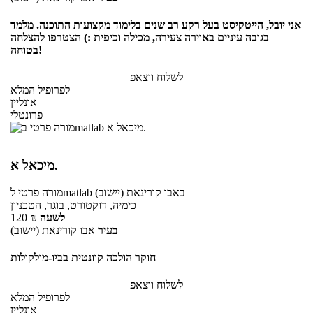
אני יובל, הייטקיסט בעל רקע רב שנים בלימוד מקצועות התוכנה. מלמד
בגובה עיניים באוירה צעירה, מכילה וכיפית :) הצטרפו להצלחה
בטוחה!
לשלוח ווצאפ
לפרופיל המלא
אונליין
פרונטלי
מיכאל א.
באבו קורינאת (יישוב)
לmatlab
מורה פרטי
כימיה, דוקטורט, בוגר, הטכניון
לשעה
₪
120
בעיר
אבו קורינאת (יישוב)
חוקר הולכה קוונטית בביו-מולקולות
לשלוח ווצאפ
לפרופיל המלא
אונליין