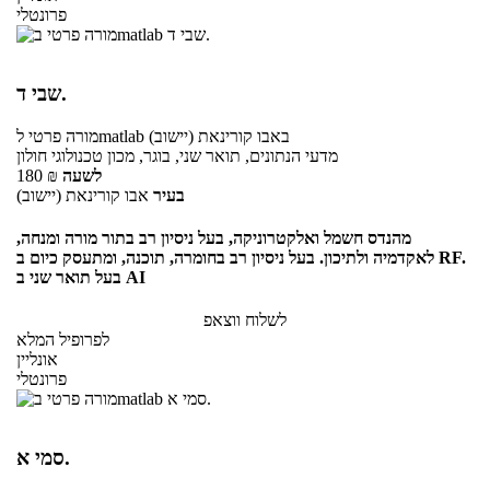
פרונטלי
שבי ד.
באבו קורינאת (יישוב)
לmatlab
מורה פרטי
מדעי הנתונים, תואר שני, בוגר, מכון טכנולוגי חולון
לשעה
₪
180
בעיר
אבו קורינאת (יישוב)
מהנדס חשמל ואלקטרוניקה, בעל ניסיון רב בתור מורה ומנחה,
לאקדמיה ולתיכון. בעל ניסיון רב בחומרה, תוכנה, ומתעסק כיום ב RF.
בעל תואר שני ב AI
לשלוח ווצאפ
לפרופיל המלא
אונליין
פרונטלי
סמי א.