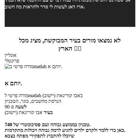
ארז דאג לעשות לי סדר ולהראות מה חשוב.
לא נמצאו מורים בעיר המבוקשת, מציג מכל
הארץ 👇🏼
אונליין
פרונטלי
יותם א.
באבו קורינאת (יישוב)
לmatlab
מורה פרטי
הנדסת מחשבים, בוגר, הטכניון
לשעה
₪
90
בעיר
אבו קורינאת (יישוב)
טכניון בממוצע גבוהה ועם פסיכומטרי של 740.
כאן כדי ללמד ולקדם ילדים להגיע לרמה גבוהה ויכולות מתקדמות.
שיוכלו להתברג לתפקידי מפתח בצבא