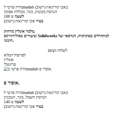
באבו קורינאת (יישוב)
לmatlab
מורה פרטי
הנדסת מכונות, בוגר, מכללת אפקה
לשעה
₪
100
בעיר
אבו קורינאת (יישוב)
מלמד אונליין מרחוק.
שיעורים בסולידוורקס Solidworks למתחילים באקדמיה, הנדסאי ועל
תיכוני.
לשלוח ווצאפ
לפרופיל המלא
אונליין
פרונטלי
אופיר פ.
באבו קורינאת (יישוב)
לmatlab
מורה פרטי
הנדסת חשמל, בוגר, הטכניון
לשעה
₪
140
בעיר
אבו קורינאת (יישוב)