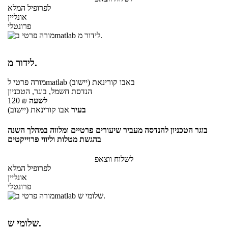
לפרופיל המלא
אונליין
פרונטלי
לידור מ.
באבו קורינאת (יישוב)
לmatlab
מורה פרטי
הנדסת חשמל, בוגר, הטכניון
לשעה
₪
120
בעיר
אבו קורינאת (יישוב)
בוגר הטכניון להנדסה מעביר שיעורים פרטיים ומלווה במהלך השנה
בהגשת מטלות וליווי פרוייקטים
לשלוח ווצאפ
לפרופיל המלא
אונליין
פרונטלי
שלומי ש.