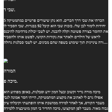
שבי ד.
הכרתי את שבי דרך חברים. הוא נתן שיעורים פרטיים במתמטיקה 5
יחידות לימוד לבן שלי. בזכות שבי הוא קיבל 92 בבגרות. שבי הסביר לו
את החומר בצורה פשוטה וקלה להבנה. יש לשבי יכולת מדהימה להיכנס
לראש של הילדים ולאתר את נקודות הקושי, לפשט אותו ולהסביר
בצורה עיניינית תוך שימוש בשפה שהם מבינים. יש לשבי סבלנות גדולה
ויכולת ביטוי מדהימה. אני מאד שמחה ששבי היה המורה של הבן שלי.
המורה
מיכה פ.
מיכה מורה נדיר וקשוב ובעל המון ידע וסבלנות, באופן מפתיע הוא
אפילו גרם לי לאהוב את מקצוע המתמטיקה, הייתי חסר אמונה לגבי
מעבר הקורס, אך לאחר למידה ממושכת איתו הופתעתי וקיבלתי ציון
גבוה מאוד. מעבר לפן המקצועי, מיכה החדיר בי המון מוטיבציה ללמידה