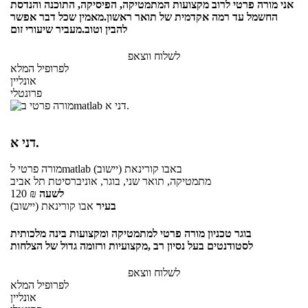
אני מורה פרטי לרוב מקצועות המתמטיקה, הפיסיקה, התוכנה והנדסת
החשמל עד רמה אקדמית של תואר ראשון.מאמין שכל דבר אפשר
להבין וטוב.מעביר שיעורי זום
לשלוח ווצאפ
לפרופיל המלא
אונליין
פרונטלי
דני א.
באבו קורינאת (יישוב)
לmatlab
מורה פרטי
מתמטיקה, תואר שני, בוגר, אוניברסיטת תל אביב
לשעה
₪
120
בעיר
אבו קורינאת (יישוב)
בוגר טכניון מורה פרטי למתמטיקה ומקצועות בינה מלכותית
לסטודנטים בעל נסיון רב ,מקצועיות ורזומה גדול של הצלחות
לשלוח ווצאפ
לפרופיל המלא
אונליין