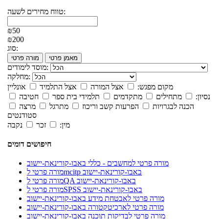
טווח מחירים לשעה:
₪50
₪200
סוג:
מאמן פרטי
מורה פרטי
מוסד לימודים:
מחלקה:
מקום מפגש:
אצל המורה
אצל התלמיד
אונליין
נסיון:
מתחילים
מתקדמים
תלמידי בית ספר
חטיבה
הכנה לבגרויות
הפרעות קשב וריכוז
מתרגל
מרצה
סטודנטים
מין:
זכר
נקבה
חיפושים דומים
מורה פרטי למחשבים - כללי באבו-קורינאת-יישוב
מורה פרטי לmcitp באבו-קורינאת-יישוב
מורה פרטי לQA באבו-קורינאת-יישוב
מורה פרטי לSPSS באבו-קורינאת-יישוב
מורה פרטי לאבטחת מידע באבו-קורינאת-יישוב
מורה פרטי לארכיטקטורה באבו-קורינאת-יישוב
מורה פרטי לבדיקות תוכנה באבו-קורינאת-יישוב