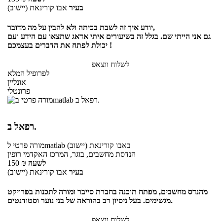
בעיר
אבו קורינאת (יישוב)
יודע איך זה לשבת בכיתה ולא להבין על מה מדובר,
גם אני הייתי שם. בגלל זה בשיעורים איתי אדאג שתצאו עם הידע ועם
יכולת לפתח את הדברים בעצמכם !
לשלוח ווצאפ
לפרופיל המלא
אונליין
פרונטלי
רפאל ב.
באבו קורינאת (יישוב)
לmatlab
מורה פרטי
הנדסת מחשבים, בוגר, המרכז האקדמי רופין
לשעה
₪
150
בעיר
אבו קורינאת (יישוב)
מהנדס מחשבים, מפתח תוכנה בחברת סייבר ומורה לתכנות בפרויקט
מגשימים. בעל ניסיון רב בהוראה של בני נוער וסטודנטים.
לשלוח ווצאפ