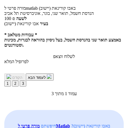
באבו קורינאת (יישוב)
לmatlab
מורה פרטי
הנדסת חשמל, תואר שני, בוגר, אוניברסיטת תל אביב
לשעה
₪
100
בעיר
אבו קורינאת (יישוב)
* עבודות מטלאב *
באמצע תואר שני בהנדסת חשמל, בעל ניסיון בהוראה לבגרות, מכינות
וסטודנטים.
לשלוח ווצאפ
לפרופיל המלא
לעמוד הבא
הקודם
1
2
3
עמוד 1 מתוך 3
באבו קורינאת (יישוב)?
מורה פרטי לMatlab
חיפשתם