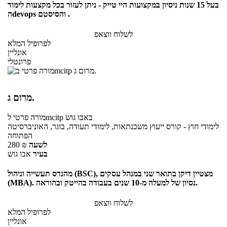
בעל 15 שנות ניסיון במקצועות היי טייק - ניתן לעזור בכל מקצעות לימוד
הdevops והסיסטם .
לשלוח ווצאפ
לפרופיל המלא
אונליין
פרונטלי
מרום ג.
באבו גוש
לmcitp
מורה פרטי
לימודי חוץ - קורס ייעוץ משכנתאות, לימודי תעודה, בוגר, האוניברסיטה
הפתוחה
לשעה
₪
280
בעיר
אבו גוש
מהנדס תעשייה וניהול (BSC), מצטיין דיקן בתואר שני במנהל עסקים
(MBA). נסיון של למעלה מ-10 שנים בעבודה בהייטק ובהוראה.
לשלוח ווצאפ
לפרופיל המלא
אונליין