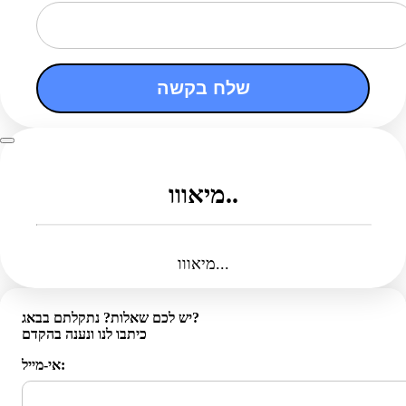
שלח בקשה
מיאווו..
מיאווו...
יש לכם שאלות? נתקלתם בבאג?
כיתבו לנו ונענה בהקדם
אי-מייל: