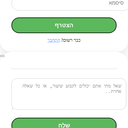
הצטרף
כבר רשום?
התחבר
שלח