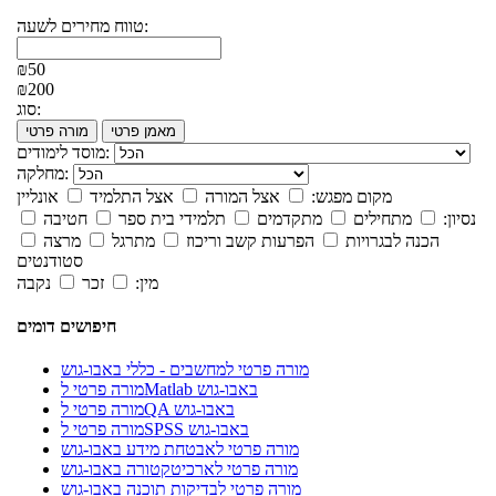
טווח מחירים לשעה:
₪50
₪200
סוג:
מאמן פרטי
מורה פרטי
מוסד לימודים:
מחלקה:
מקום מפגש:
אצל המורה
אצל התלמיד
אונליין
נסיון:
מתחילים
מתקדמים
תלמידי בית ספר
חטיבה
הכנה לבגרויות
הפרעות קשב וריכוז
מתרגל
מרצה
סטודנטים
מין:
זכר
נקבה
חיפושים דומים
מורה פרטי למחשבים - כללי באבו-גוש
מורה פרטי לMatlab באבו-גוש
מורה פרטי לQA באבו-גוש
מורה פרטי לSPSS באבו-גוש
מורה פרטי לאבטחת מידע באבו-גוש
מורה פרטי לארכיטקטורה באבו-גוש
מורה פרטי לבדיקות תוכנה באבו-גוש