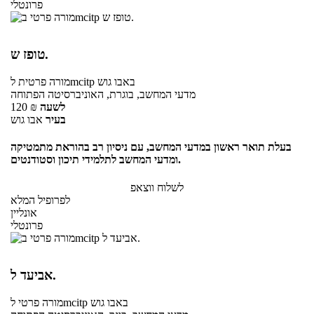
פרונטלי
טופז ש.
באבו גוש
לmcitp
מורה פרטית
מדעי המחשב, בוגרת, האוניברסיטה הפתוחה
לשעה
₪
120
בעיר
אבו גוש
בעלת תואר ראשון במדעי המחשב, עם ניסיון רב בהוראת מתמטיקה
ומדעי המחשב לתלמידי תיכון וסטודנטים.
לשלוח ווצאפ
לפרופיל המלא
אונליין
פרונטלי
אביעד ל.
באבו גוש
לmcitp
מורה פרטי