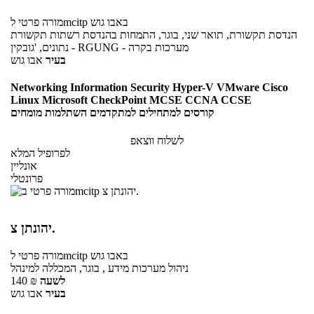
באבו גוש
לmcitp
מורה פרטי
הנדסת תקשורת, תואר שני, בוגר, התמחות בהנדסת רשתות תקשורת
נתונים, 'גובקין - RGUNG - מערכות בקרה
בעיר
אבו גוש
Networking Information Security Hyper-V VMware Cisco
Linux Microsoft CheckPoint MCSE CCNA CCSE
קורסים למתחילים למתקדמים השתלמות מומחים
לשלוח ווצאפ
לפרופיל המלא
אונליין
פרונטלי
יהונתן צ.
באבו גוש
לmcitp
מורה פרטי
ניהול מערכות מידע , בוגר, המכללה למינהל
לשעה
₪
140
בעיר
אבו גוש