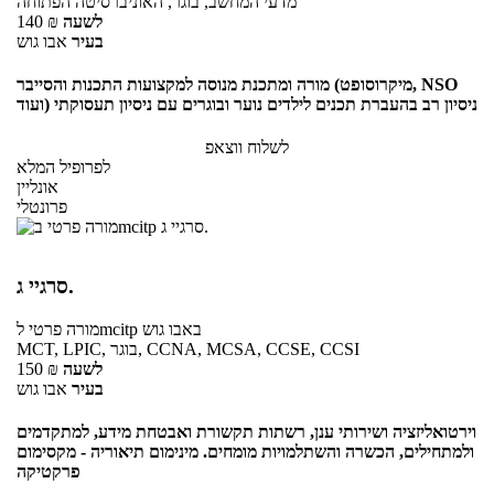
מדעי המחשב, בוגר, האוניברסיטה הפתוחה
לשעה
₪
140
בעיר
אבו גוש
מורה ומתכנת מנוסה למקצועות התכנות והסייבר (מיקרוסופט, NSO
ועוד) ניסיון רב בהעברת תכנים לילדים נוער ובוגרים עם ניסיון תעסוקתי
לשלוח ווצאפ
לפרופיל המלא
אונליין
פרונטלי
סרגיי ג.
באבו גוש
לmcitp
מורה פרטי
MCT, LPIC, בוגר, CCNA, MCSA, CCSE, CCSI
לשעה
₪
150
בעיר
אבו גוש
וירטואליזציה ושירותי ענן, רשתות תקשורת ואבטחת מידע, למתקדמים
ולמתחילים, הכשרה והשתלמויות מומחים. מינימום תיאוריה - מקסימום
פרקטיקה