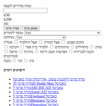
טווח מחירים לשעה:
₪50
₪200
סוג:
מאמן פרטי
מורה פרטי
מוסד לימודים:
מחלקה:
מקום מפגש:
אצל המורה
אצל התלמיד
אונליין
נסיון:
מתחילים
מתקדמים
תלמידי בית ספר
חטיבה
הכנה לבגרויות
הפרעות קשב וריכוז
מתרגל
מרצה
סטודנטים
מין:
זכר
נקבה
חיפושים דומים
מורה פרטי לתוכנות עיצוב, אדריכלות וציור באביטל
מורה פרטי ל3D Studio Max באביטל
מורה פרטי לARCHICAD באביטל
מורה פרטי לAutoCAD באביטל
מורה פרטי לFreehand באביטל
מורה פרטי לIllustrator באביטל
מורה פרטי לPhotoshop באביטל