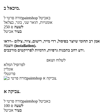
מיכאל ב.
באביטל
לpaintshop
מורה פרטי
אומנויות, תואר שני, בוגר, בצלאל
לשעה
₪
250
בעיר
אביטל
אמן רב תחומי שיוצר בפיסול, רדי מייד, רישום, ציור, צילום –וידאו
והצבה (installation).
ידע רחב בתכנות גרפיות, הדמיות לפרויקטים מורכבים.
לשלוח ווצאפ
לפרופיל המלא
אונליין
פרונטלי
צביקה א.
באביטל
לpaintshop
מורה פרטי
לשעה
₪
100
בעיר
אביטל