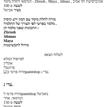
הנדסאי לתלת מימד - Zbrush , Maya , 3dmax , אוניברסיטת תל אביב
לשעה
₪
100
בעיר
אביטל
מורה לתלת מימד עם המון ידע וניסיון
מלמד בפרטי לפי הצורך של התלמיד .
התכונות שאני מלמד הן :
Zbrush
3dsmax
Maya
מידול לתכשיטנות
לשלוח ווצאפ
לפרופיל המלא
אונליין
פרונטלי
עדי נ.
באביטל
לpaintshop
מורה פרטי
הנדסאי, אחר
לשעה
₪
150
בעיר
אביטל