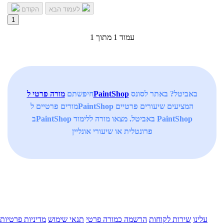
לעמוד הבא
הקודם
1
עמוד 1 מתוך 1
באביטל? באתר לסונס
מורה פרטי לPaintShop
חיפשתם
מורים פרטיים לPaintShop המציעים שיעורים פרטיים
בPaintShop באביטל. מצאו מורה ללימוד PaintShop
פרונטלית או שיעורי אונליין
עלינו
שירות לקוחות
הרשמה כמורה פרטי
תנאי שימוש
מדיניות פרטיות