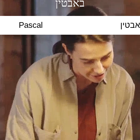
באבטין
הקלידו נושא לימוד...
ללמוד
ללמוד אונליין
פרונטלי
ת קשב וריכוז
השכלה גבוהה
תיכון
יסודי
כל המ
כלי סינון