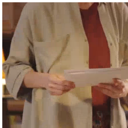
היום לומדים
משהו חדש.
מצאו מורה
הצטרפות מורים פרטיים
שירות לקוחות
על הצוות שלנו :)
משרות פתוחות
התחברות
כל הזכויות שמורות 2026 © Lessoons
חיפוש
המורים הטובים
בישראל, במקום אחד.