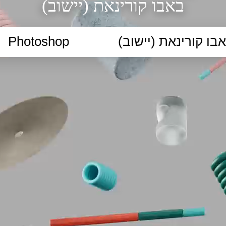
באבו קורינאת (יישוב)
הקלידו נושא לימוד...
ללמוד
ללמוד אונליין
פרונטלי
ת קשב וריכוז
השכלה גבוהה
תיכון
יסודי
כל המ
כלי סינון