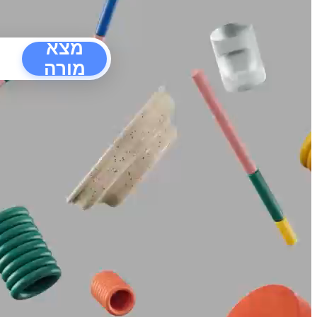
מצא
מורה
הפרעו