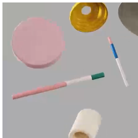
היום לומדים
משהו חדש.
מצאו מורה
הצטרפות מורים פרטיים
שירות לקוחות
על הצוות שלנו :)
משרות פתוחות
התחברות
כל הזכויות שמורות 2026 © Lessoons
חיפוש
המורים הטובים
בישראל, במקום אחד.