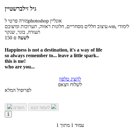
גיל זילברשטיין
אונליין
לphotoshop
מורה פרטי
עיצוב חללים מסחריים, חלונות ראווה, תערוכות ומיצובם-vm, לימודי
תעודה, בוגר, שנקר
לשעה
₪
150
Happiness is not a destination, it's a way of life
so always remember to... leave a little spark..
this is me!
who are you...
להציג טלפון
לשלוח ווצאפ
לפרופיל המלא
לעמוד הבא
הקודם
1
עמוד 1 מתוך 1