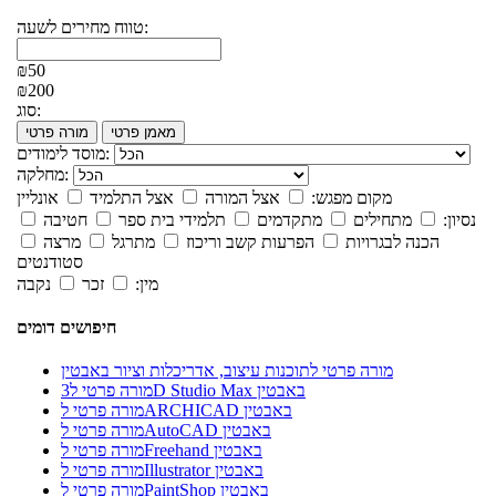
טווח מחירים לשעה:
₪50
₪200
סוג:
מאמן פרטי
מורה פרטי
מוסד לימודים:
מחלקה:
מקום מפגש:
אצל המורה
אצל התלמיד
אונליין
נסיון:
מתחילים
מתקדמים
תלמידי בית ספר
חטיבה
הכנה לבגרויות
הפרעות קשב וריכוז
מתרגל
מרצה
סטודנטים
מין:
זכר
נקבה
חיפושים דומים
מורה פרטי לתוכנות עיצוב, אדריכלות וציור באבטין
מורה פרטי ל3D Studio Max באבטין
מורה פרטי לARCHICAD באבטין
מורה פרטי לAutoCAD באבטין
מורה פרטי לFreehand באבטין
מורה פרטי לIllustrator באבטין
מורה פרטי לPaintShop באבטין