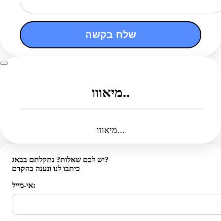
שלח בקשה
מיאווו..
מיאווו...
יש לכם שאלות? נתקלתם בבאג?
כיתבו לנו ונענה בהקדם
אי-מייל: