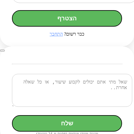
הצטרף
כבר רשום?
התחבר
שלח
מענה מיידי מובטח (פחות מ-24 שעות)