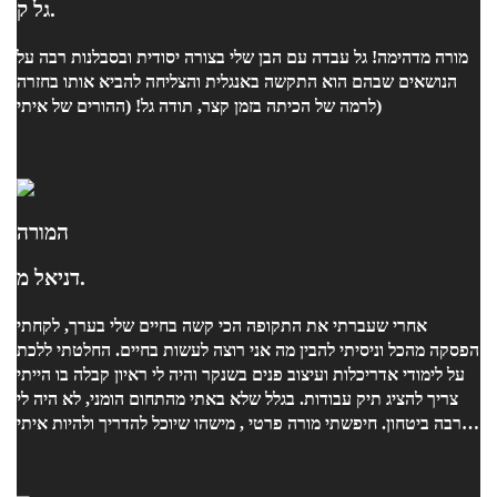
גל ק.
מורה מדהימה! גל עבדה עם הבן שלי בצורה יסודית ובסבלנות רבה על
הנושאים שבהם הוא התקשה באנגלית והצליחה להביא אותו בחזרה
לרמה של הכיתה בזמן קצר, תודה גל! (ההורים של איתי)
המורה
דניאל מ.
אחרי שעברתי את התקופה הכי קשה בחיים שלי בערך, לקחתי
הפסקה מהכל וניסיתי להבין מה אני רוצה לעשות בחיים. החלטתי ללכת
על לימודי אדריכלות ועיצוב פנים בשנקר והיה לי ראיון קבלה בו הייתי
צריך להציג תיק עבודות. בגלל שלא באתי מהתחום הומני, לא היה לי
הרבה ביטחון. חיפשתי מורה פרטי , מישהו שיוכל להדריך ולהיות איתי
לאורך כל הדרך. ואז מצאתי את דניאל. היא הייתה הרבה מעבר למורה,
ידעה לקרוא אותי, להבין אותי והכי חשוב להכיל אותה בתקופה לא
פשוטה בכלל. לאט לאט התחלנו לרקום מהשיחות שלנו ומהסיפורים