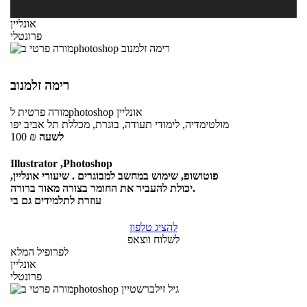
אונליין
פרונטלי
רימה זלמנוב
אונליין
לphotoshop
מורה פרטית
מולטימדיה, לימודי תעודה, בוגרת, מכללת תל אביב יפו
לשעה
₪
100
Illustrator ,Photoshop
,פוטושופ, שימוש במחשב למבוגרים . שיעורי אונליין
יכולת להעביר את החומר בצורה מאוד ברורה.
עוזרת לתלמידים גם בי
להציג טלפון
לשלוח ווצאפ
לפרופיל המלא
אונליין
פרונטלי