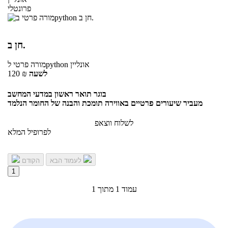
פרונטלי
חן ב.
אונליין
לpython
מורה פרטי
לשעה
₪
120
בוגר תואר ראשון במדעי המחשב
מעביר שיעורים פרטיים באווירה תומכת והבנה של החומר הנלמד
לשלוח ווצאפ
לפרופיל המלא
לעמוד הבא
הקודם
1
עמוד 1 מתוך 1