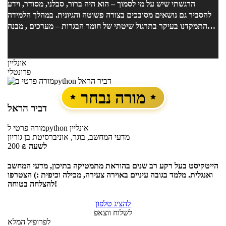
הרגשתי שיש על מי לסמוך – הוא היה ברור, סבלני, מסודר, וידע
להסביר גם נושאים מסובכים בצורה פשוטה והגיונית. במהלך הלמידה
התמקדנו בעיקר בתרגול שיטתי של חומר הבגרות – מערכים , מבנה
מחלקות, הורשה, ממשק , מבני נתונים נוספים , ועוד – והכול תמיד עם
דגש על הבנת הלוגיקה ולא רק פתרון יבש. היה לי כיף ללמוד איתו,
והרגשתי שהוא באמת אכפתי ורוצה שאבין, לא רק "אעבור". הוא ידע
אונליין
את החומר לעומק, וענה על כל שאלה שהייתה לי – גם כאלו מחוץ
פרונטלי
למסגרת השיעור. הצלחתי בבגרות הרבה יותר ממה שציפיתי, ואני
בהחלט ממליצה לכל מי שצריך חיזוק או ליווי בלמידת תכנות – במיוחד
מורה נבחר
אם רוצים להבין באמת, לא רק לשנן. תודה אושרי! ??
דביר הראל
אונליין
לpython
מורה פרטי
מדעי המחשב, בוגר, אוניברסיטת בן גוריון
לשעה
₪
200
הייטקיסט בעל רקע רב שנים בהוראת מתמטיקה בתיכון, מדעי המחשב
ואנגלית. מלמד בגובה עיניים באוירה צעירה, מכילה וכיפית :) הצטרפו
להצלחה בטוחה!
להציג טלפון
לשלוח ווצאפ
לפרופיל המלא