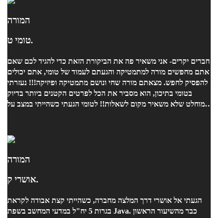
המורה
טומי ט.
חברים יקרים- אני משאיר פה את הביקורת הזאת כדי להגיד לכם שאם
אתם מחפשים מורה למתמטיקה והגעתם לעמוד של טומי, אתם יכולים
להפסיק לחפש. מצאתם מורה שחי ונושם מתמטיקה ופיזיקה!!! נעזרתי
בטומי בתיכון, הוא מסביר את הכל לפרטים הקטנים ביותר בדיוק
מוחלט שלא משאיר מקום לשאלות!! לטומי הגעתי כשהייתי במצב על
הפנים, המורה אמרה לי אתה לא חומר של 5 יחידות, אבל טומי סידר
אותי. נתן לי כלים להצליח, גישה למקצוע, וגרם לי להתחבר למתמטיקה.
לא רק שחזרתי ל5 יחידות מהר מאוד גם קיבלתי לא מעט מחמאות
מהמורה שאמרה לי "אין לי מילים" כשהיא החזירה לי את המבחן.
ציונים 90+ יותר גבוה מרוב התלמידים בכיתה! בפיזיקה גם אותו סיפור,
המורה
וסוף שנה ציון כמעט מאה עגול בבגרות! אם אתם מחפשים מורה פרטי,
אושרי ק.
אין עוד אופציה חוץ מטומי! לא יכול להמליץ מספיק על הבחור.
מקצוען!
הגעתי אל אושרי דרך המלצה מחברה, כשהייתי קצת אבודה לקראת
בגרות 5 יח"ל במדעי המחשב בשפת Java. כבר מהשיעור הראשון