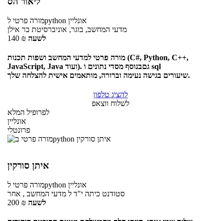
ליאור הס
אונליין
לpython
מורה פרטי
מדעי המחשב, בוגר, אוניברסיטת בר אילן
לשעה
₪
140
מורה פרטי למדעי המחשב ושפות תכנות (C#, Python, C++,
JavaScript, Java ועוד). גםבנוסף מסדי נתונים ו sql
שיעורים בגישה נעימה וברורה, מותאמים אישית להצלחה שלך.
להציג טלפון
לשלוח ווצאפ
לפרופיל המלא
אונליין
פרונטלי
איתן סורקין
אונליין
לpython
מורה פרטי
סטודנט כיתה י"ד ל מדעי המחשב , אחר
לשעה
₪
200