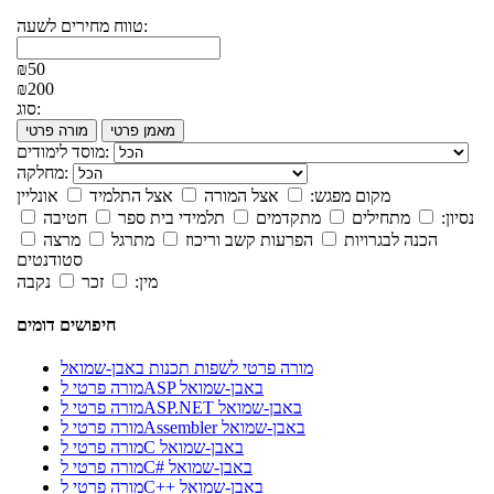
טווח מחירים לשעה:
₪50
₪200
סוג:
מאמן פרטי
מורה פרטי
מוסד לימודים:
מחלקה:
מקום מפגש:
אצל המורה
אצל התלמיד
אונליין
נסיון:
מתחילים
מתקדמים
תלמידי בית ספר
חטיבה
הכנה לבגרויות
הפרעות קשב וריכוז
מתרגל
מרצה
סטודנטים
מין:
זכר
נקבה
חיפושים דומים
מורה פרטי לשפות תכנות באבן-שמואל
מורה פרטי לASP באבן-שמואל
מורה פרטי לASP.NET באבן-שמואל
מורה פרטי לAssembler באבן-שמואל
מורה פרטי לC באבן-שמואל
מורה פרטי לC# באבן-שמואל
מורה פרטי לC++ באבן-שמואל