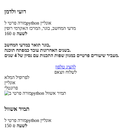
רועי ולדמן
אונליין
לpython
מורה פרטי
מדעי המחשב, בוגר, המרכז האקדמי רופין
לשעה
₪
160
בוגר תואר במדעי המחשב,
בשנים האחרונות עובד כמפתח תוכנה.
מעביר שיעורים פרטיים במגוון שפות התכנות עם נסיון של 4 שנים.
להציג טלפון
לשלוח ווצאפ
לפרופיל המלא
אונליין
פרונטלי
תמיר אשוול
אונליין
לpython
מורה פרטי
לשעה
₪
150