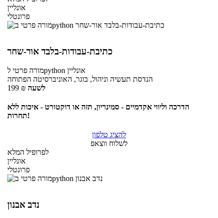
אונליין
פרונטלי
כתיבת-עבודות-בלבד אור-שחר
אונליין
לpython
מורה פרטי
הנדסת תעשיה וניהול, בוגר, האוניברסיטה הפתוחה
לשעה
₪
199
הדרכה וליווי אקדמיים - סמינריון, תזה או דוקטורט - איכות ללא
תחרות!
להציג טלפון
לשלוח ווצאפ
לפרופיל המלא
אונליין
פרונטלי
נדב אבנון