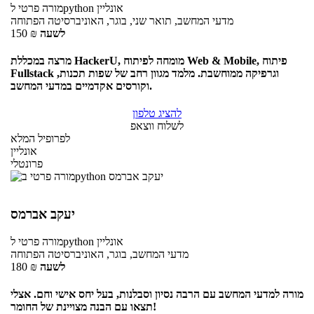
אונליין
לpython
מורה פרטי
מדעי המחשב, תואר שני, בוגר, האוניברסיטה הפתוחה
לשעה
₪
150
מרצה במכללת HackerU, מומחה לפיתוח Web & Mobile, פיתוח
Fullstack וגרפיקה ממוחשבת. מלמד מגוון רחב של שפות תכנות,
וקורסים אקדמיים במדעי המחשב.
להציג טלפון
לשלוח ווצאפ
לפרופיל המלא
אונליין
פרונטלי
יעקב אברמס
אונליין
לpython
מורה פרטי
מדעי המחשב, בוגר, האוניברסיטה הפתוחה
לשעה
₪
180
מורה למדעי המחשב עם הרבה נסיון וסבלנות, בעל יחס אישי וחם. אצלי
תצאו עם הבנה מצויינת של החומר!