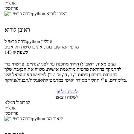
אונליין
פרונטלי
ראובן לוריא
אונליין
לpython
מורה פרטי
מדעי המחשב, בוגר, אוניברסיטת תל אביב
לשעה
₪
145
נעים מאוד, ראובן :) הייתי מתכנת עד לפני שנתיים, פרשתי כדי
להתמקד בהוראה פרטית מותאמת אישית. מלווה את הבן/בת שלך
בחטיבת ביניים (כיתות ו', ז', ח', ט' ו- י') למימוש הפוטנציאל שלו
בלימודים, ע"י תהליך מסודר ואישי במתמטיקה/אנגלית/תכנות/פיזיקה.
להציג טלפון
לשלוח ווצאפ
לפרופיל המלא
אונליין
פרונטלי