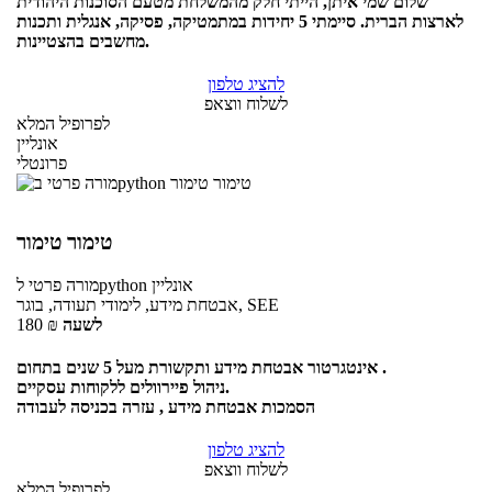
שלום שמי איתן, הייתי חלק מהמשלחת מטעם הסוכנות היהודית
לארצות הברית. סיימתי 5 יחידות במתמטיקה, פסיקה, אנגלית ותכנות
מחשבים בהצטיינות.
להציג טלפון
לשלוח ווצאפ
לפרופיל המלא
אונליין
פרונטלי
טימור טימור
אונליין
לpython
מורה פרטי
אבטחת מידע, לימודי תעודה, בוגר, SEE
לשעה
₪
180
אינטגרטור אבטחת מידע ותקשורת מעל 5 שנים בתחום .
ניהול פיירוולים ללקוחות עסקיים.
הסמכות אבטחת מידע , עזרה בכניסה לעבודה
להציג טלפון
לשלוח ווצאפ
לפרופיל המלא