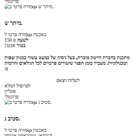
פרונטלי
מיתר ש.
באבטין
לqa
מורה פרטי
לשעה
₪
150
בעיר
אבטין
מתכנת בחברת הייטק מוכרת, בעל ניסיון של כמעט עשור במגוון שפות
וטכנולוגיות. מעביר בזמן הפנוי שיעורים פרטיים לכל הגילאים והרמות
:)
לשלוח ווצאפ
לפרופיל המלא
אונליין
פרונטלי
סטיב ג.
באבטין
לqa
מורה פרטי
הנדסאי, נטקראפט אקדמי