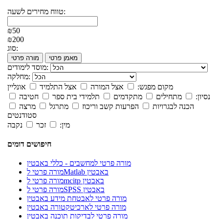
טווח מחירים לשעה:
₪50
₪200
סוג:
מאמן פרטי
מורה פרטי
מוסד לימודים:
מחלקה:
מקום מפגש:
אצל המורה
אצל התלמיד
אונליין
נסיון:
מתחילים
מתקדמים
תלמידי בית ספר
חטיבה
הכנה לבגרויות
הפרעות קשב וריכוז
מתרגל
מרצה
סטודנטים
מין:
זכר
נקבה
חיפושים דומים
מורה פרטי למחשבים - כללי באבטין
מורה פרטי לMatlab באבטין
מורה פרטי לmcitp באבטין
מורה פרטי לSPSS באבטין
מורה פרטי לאבטחת מידע באבטין
מורה פרטי לארכיטקטורה באבטין
מורה פרטי לבדיקות תוכנה באבטין