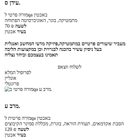
עידן ס.
באבטין
לqa
מורה פרטי
מתמטיקה, בוגר, האוניברסיטה הפתוחה
לשעה
₪
70
בעיר
אבטין
מעביר שיעורים פרטיים במתמטיקה,פיזיקה מדעי המחשב ואנגלית
בעל ניסיון עשיר בהכנה לבגרוית וכן במקצועות הליבה
תאמינו בעצמכם וביחד נצליח
לשלוח ווצאפ
לפרופיל המלא
אונליין
פרונטלי
מרב ע.
באבטין
לqa
מורה פרטית
הסבת אקדמאים, תעודת הוראה, בוגרת, מכללת סמינר הקיבוצים
לשעה
₪
120
בעיר
אבטין