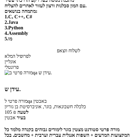
מתכנת מנוסה בעל רקע הדרכתי עשיר
עם המון סבלנות ורצון לעזור לאחרים להצליח.
מתמחה בנושאים:
1.C, C++, C#
2.Java
3.Python
4.Assembly
5.מו
לשלוח ווצאפ
לפרופיל המלא
אונליין
פרונטלי
עידן ש.
באבטין
לqa
מורה פרטי
כלכלה חשבונאות, בוגר, אוניברסיטת בן גוריון
לשעה
₪
105
בעיר
אבטין
מורה פרטי סטודנט מצטין בוגר לימודים גבוהים בקנדה מלמד כל
המקצועות המדעים + השפות אנגלית עברית וערבית + מחשבים, בכל