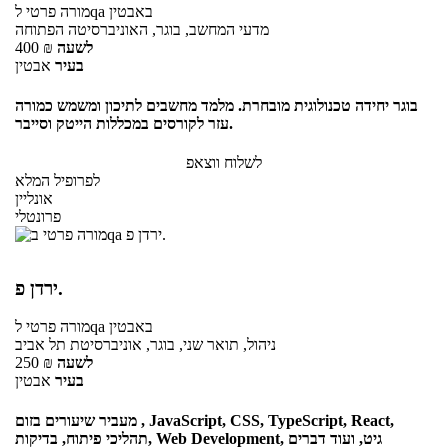
באבטין
לqa
מורה פרטי
מדעי המחשב, בוגר, האוניברסיטה הפתוחה
לשעה
₪
400
בעיר
אבטין
בוגר יחידה טכנולוגית מובחרת. מלמד מחשבים לתיכון ומשמש כמורה
עזר לקורסים במכללות הייטק וסייבר.
לשלוח ווצאפ
לפרופיל המלא
אונליין
פרונטלי
ירדן פ.
באבטין
לqa
מורה פרטי
ניהול, תואר שני, בוגר, אוניברסיטת תל אביב
לשעה
₪
250
בעיר
אבטין
מעביר שיעורים בזום , JavaScript, CSS, TypeScript, React,
תהליכי פיתוח, בדיקות, Web Development, גיט, ועוד דברים