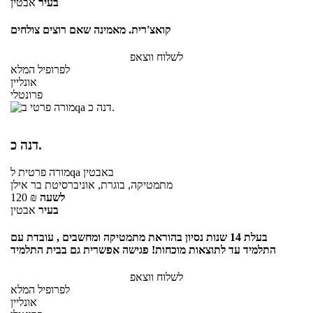
בעיר
אבטין
קואצ'רית. מאמינה שאם רוצים צולחים
לשלוח ווצאפ
לפרופיל המלא
אונליין
פרונטלי
דנה כ.
באבטין
לqa
מורה פרטית
מתמטיקה, בוגרת, אוניברסיטת בר אילן
לשעה
₪
120
בעיר
אבטין
בעלת 14 שנות נסיון בהוראת מתמטיקה ומחשבים , עובדת עם
התלמיד עד לתוצאות מוכחות! פגישה אפשרית גם בבית התלמיד
לשלוח ווצאפ
לפרופיל המלא
אונליין