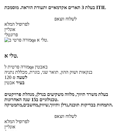
בעלת 3 תארים אקדמאיים ותעודת הוראה. מוסמכת ITIL
לשלוח ווצאפ
לפרופיל המלא
אונליין
פרונטלי
טלי א.
באבטין
לqa
מורה פרטית
בנקאות ושוק ההון, תואר שני, בוגרת, מכללת נתניה
לשעה
₪
120
בעיר
אבטין
בעלת משרד תיווך, מלווה משקיעים בנדלן, מנהלת פרויקטים
טכנולוגיים ב15 שנה האחרונות.
התמחות בבדיקות תוכנה,נדלן ותיווך,שיווק,מחשבים,מתמטיקה.
לשלוח ווצאפ
לפרופיל המלא
אונליין