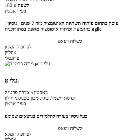
לשעה
₪
180
בעיר
אבטין
- עוסק בתחום פיתוח תשתיות האוטומציה מזה 7 שנים - ניסיון
בהתמעת ופיתוח אוטומציה מאפס במתודולגית agile
לשלוח ווצאפ
לפרופיל המלא
אונליין
פרונטלי
עלי ט.
באבטין
לqa
מורה פרטי
הנדסת חשמל, בוגר, מכון טכנולוגי חולון
בעיר
אבטין
בעל ניסיון בעזרה לתלמידים בנושאים שסומנו
לשלוח ווצאפ
לפרופיל המלא
אונליין