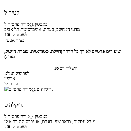
קטיה ל.
באבטין
לqa
מורה פרטית
מדעי המחשב, בוגרת, אוניברסיטת תל אביב
לשעה
₪
100
בעיר
אבטין
שיעורים פרטיים לאורך כל הדרך (חיילת, סטודנטית, עובדת הייטק,
מורה)
לשלוח ווצאפ
לפרופיל המלא
אונליין
פרונטלי
דיקלה ט.
באבטין
לqa
מורה פרטית
מנהל עסקים, תואר שני, בוגרת, אוניברסיטת בר אילן
לשעה
₪
200