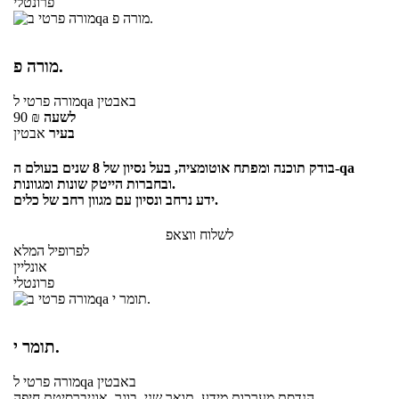
פרונטלי
מורה פ.
באבטין
לqa
מורה פרטי
לשעה
₪
90
בעיר
אבטין
בודק תוכנה ומפתח אוטומציה, בעל נסיון של 8 שנים בעולם ה-qa
ובחברות הייטק שונות ומגוונות.
ידע נרחב ונסיון עם מגוון רחב של כלים.
לשלוח ווצאפ
לפרופיל המלא
אונליין
פרונטלי
תומר י.
באבטין
לqa
מורה פרטי
הנדסת מערכות מידע, תואר שני, בוגר, אוניברסיטת חיפה