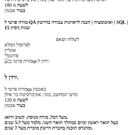
לשעה
₪
180
בעיר
אבטין
מורה פרטי ל-QA ואוטומציה | הכנה לראיונות עבודה בהייטק | SQL |
15 שנות ניסיון
לשלוח ווצאפ
לפרופיל המלא
אונליין
פרונטלי
ירדן ל.
באבטין
לqa
מורה פרטי
מדעי המחשב, בוגר, אוניברסיטת בר אילן
לשעה
₪
120
בעיר
אבטין
מעל הכל, מורה מנוסה, קשוב ודואג.
בעל תואר ראשון וכיום במהלך תואר השני. מלמד מעל ל-5 שנים
ומהנדס תוכנה בחברת הייטק מוכרת מעל 7 שנים.