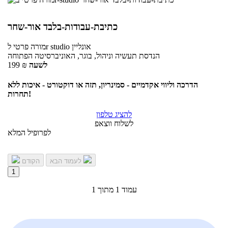
כתיבת-עבודות-בלבד אור-שחר
אונליין
לr studio
מורה פרטי
הנדסת תעשיה וניהול, בוגר, האוניברסיטה הפתוחה
לשעה
₪
199
הדרכה וליווי אקדמיים - סמינריון, תזה או דוקטורט - איכות ללא
תחרות!
להציג טלפון
לשלוח ווצאפ
לפרופיל המלא
לעמוד הבא
הקודם
1
עמוד 1 מתוך 1