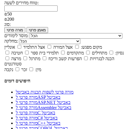
טווח מחירים לשעה:
₪50
₪200
סוג:
מאמן פרטי
מורה פרטי
מוסד לימודים:
מחלקה:
מקום מפגש:
אצל המורה
אצל התלמיד
אונליין
נסיון:
מתחילים
מתקדמים
תלמידי בית ספר
חטיבה
הכנה לבגרויות
הפרעות קשב וריכוז
מתרגל
מרצה
סטודנטים
מין:
זכר
נקבה
חיפושים דומים
מורה פרטי לשפות תכנות באביטל
מורה פרטי לASP באביטל
מורה פרטי לASP.NET באביטל
מורה פרטי לAssembler באביטל
מורה פרטי לC באביטל
מורה פרטי לC# באביטל
מורה פרטי לC++ באביטל
מורה פרטי לCOBOL באביטל