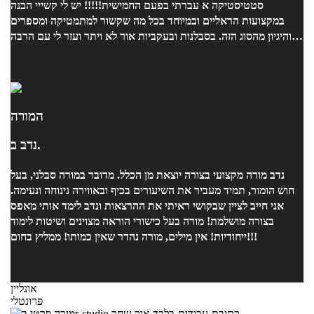
סטטיסטיקה א עברתי בפעם החמישית!!!!! יש לי קשייי הבנה
במקצועות הראליים ובמיוחד בכל מה שקשור למתמטיקה ומספרים
והיגיון מהסוג הזה. בסבלנות ובעקביות אור לא ויתר ועזר לי עם הרבה
שיעורים ביסודיות ובשיטתיות ובאכפתיות רבה ובעידוד . אני ממליצה
בחום!!!!!!!!!
המורה
נדב ב.
נדב מורה מקצועי בצורה יוצאת מן הכלל. מדובר במורה סבלני, בעל
חוש הומור, תמיד מעביר את השיעורים בכיף ובאווירה נינוחה ונעימה.
אני חייב לציין שבקושי ראיתי את ההרצאות ונדב לימד אותי מאפס
בצורה מושלמת! מורה בעל כישורי הוראה מצוינים ושיטות לימוד
ייחודיות! אין מילים, מורה נהדר שאין כמותו! ממליץ בחום!!!
אונליין
פרונטלי