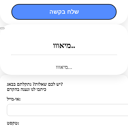
שלח בקשה
מיאווו..
מיאווו...
יש לכם שאלות? נתקלתם בבאג?
כיתבו לנו ונענה בהקדם
אי-מייל:
טקסט: