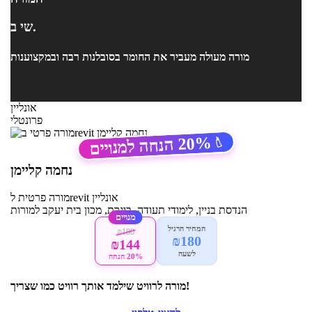
שי ב.
מורה מעולה מעביר את החומר בסובלנות רבה ובמקצוענות
אונליין
פרונטלי
20%
הנחה למנויים
🏷️
נחמה קליימן
אונליין
לrevit
מורה פרטית
הנדסת בניין, לימודי תעודה, בוגרת, מכון בית יעקב למורות
מנויים
המחיר הרגיל
₪180
₪180
₪144
לשעה
20% הנחה
מורה לרוויט שילמד אותך רוויט כמו שצריך!