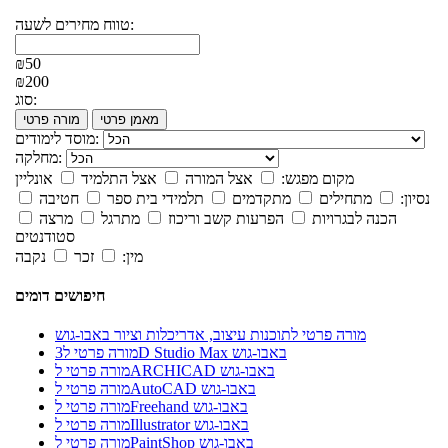
טווח מחירים לשעה:
₪50
₪200
סוג:
מאמן פרטי
מורה פרטי
מוסד לימודים:
מחלקה:
מקום מפגש:
אצל המורה
אצל התלמיד
אונליין
נסיון:
מתחילים
מתקדמים
תלמידי בית ספר
חטיבה
הכנה לבגרויות
הפרעות קשב וריכוז
מתרגל
מרצה
סטודנטים
מין:
זכר
נקבה
חיפושים דומים
מורה פרטי לתוכנות עיצוב, אדריכלות וציור באבו-גוש
מורה פרטי ל3D Studio Max באבו-גוש
מורה פרטי לARCHICAD באבו-גוש
מורה פרטי לAutoCAD באבו-גוש
מורה פרטי לFreehand באבו-גוש
מורה פרטי לIllustrator באבו-גוש
מורה פרטי לPaintShop באבו-גוש