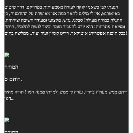
הגעתי לבן כשאני זקוקה לעזרה משמעותית בפרויקט, דרך שיטוט
באינטרנט, אין לי מילים לתאר כמה אני מאושרת על ההזדמנות, בן
התגלה כמורה מעולה! סבלני, נגיש, מקצועי ומעודד חשיבה יצירתית,
ומציאת פתרונות! הוא יודע להעביר חומר וכיצד לגשת לתלמיד, תותח
בכל תוכנה אפשרית: אוטוקאד, רוויט לומיון ועוד ועוד.. ממליצה בחום!
המורה
רותם ס.
רותם ממש מעולה בויריי, עזרה לי ממש ולמדתי ממנה המון! תודה מחיר
הגון...
המורה