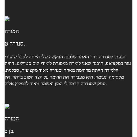
הנלמד. תודה, כן ירבו כמוך! מומלץ בחום (סטודנטית שעברה לפני כן
לא מעט שיעורי רוויט).
המורה
סנדרה ט.
הגעתי לסנדרה דרך האתר שלכם. הבקשה שלי הייתה לקבל שיעורי
עזר בסקצ'אפ, תוכנה שאני לומדת במסגרת לימודי הום סטיילינג. חווית
הלמידה הייתה מדהימה מאחר וסנדרה מאוד מקצועית, סבלנית,
מקסימה ונעימה. היא מעבירה את החומר על הצד הטוב ביותר. אין
ספק שסנדרה תרמה לי המון ואשמח מאוד להמליץ אליה.
המורה
בן כ.