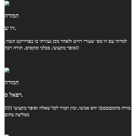
המורה
זיו ש.
למדתי עם זיו מס׳ שעורי רוויט ולאחר מכן נעזרתי בו בפרוייקט הגמר.
סופר מקצועי, סבלני ומקסים. תודה רבה!!
המורה
רפאל ס.
מורה מהמםםםם! יחס אנושי, זמין תמיד לכל שאלה וסופר מקצועי !!!!!
ממליצה בחום