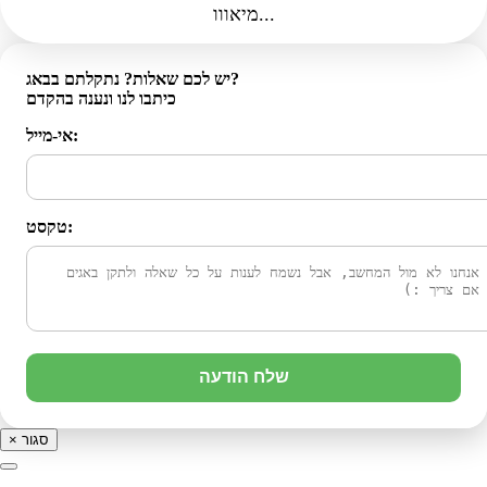
מיאווו...
יש לכם שאלות? נתקלתם בבאג?
כיתבו לנו ונענה בהקדם
אי-מייל:
טקסט:
שלח הודעה
סגור
×