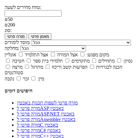
טווח מחירים לשעה:
₪50
₪200
סוג:
מאמן פרטי
מורה פרטי
מוסד לימודים:
מחלקה:
מקום מפגש:
אצל המורה
אצל התלמיד
אונליין
נסיון:
מתחילים
מתקדמים
תלמידי בית ספר
חטיבה
הכנה לבגרויות
הפרעות קשב וריכוז
מתרגל
מרצה
סטודנטים
מין:
זכר
נקבה
חיפושים דומים
מורה פרטי לשפות תכנות באבטין
מורה פרטי לASP באבטין
מורה פרטי לASP.NET באבטין
מורה פרטי לAssembler באבטין
מורה פרטי לC באבטין
מורה פרטי לC# באבטין
מורה פרטי לC++ באבטין