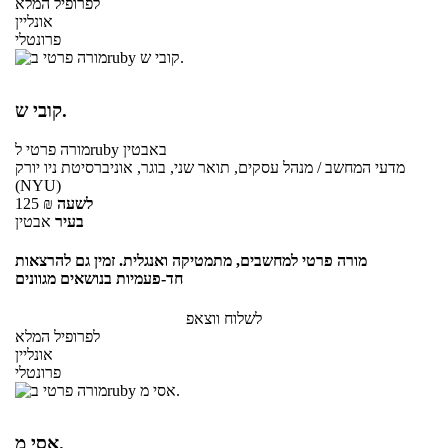
לפרופיל המלא
אונליין
פרונטלי
קובי ש.
באבטין
לruby
מורה פרטי
מדעי המחשב / מנהל עסקים, תואר שני, בוגר, אוניברסיטת ניו יורק
(NYU)
לשעה
₪
125
בעיר
אבטין
מורה פרטי למחשבים, מתמטיקה ואנגלית. זמין גם להרצאות
חד-פעמיות בנושאים מגוונים
לשלוח ווצאפ
לפרופיל המלא
אונליין
פרונטלי
אסי מ.