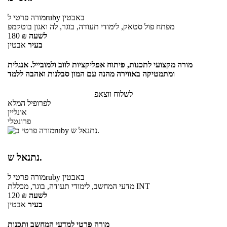
באבטין
לruby
מורה פרטי
מפתח פול סטאק, לימודי תעודה, בוגר, לה ואגון בוטקמפ
לשעה
₪
180
בעיר
אבטין
מורה מקצועי לתכנות, פיתוח אפליקציות לווב ולמובייל. אנגלית
ומתמטיקה באווירה מהנה עם המון סבלנות ואהבה ללמד
לשלוח ווצאפ
לפרופיל המלא
אונליין
פרונטלי
נתנאל ש.
באבטין
לruby
מורה פרטי
מדעי המחשב, לימודי תעודה, בוגר, מכללת INT
לשעה
₪
120
בעיר
אבטין
מורה פרטי למדעי המחשב ותכנות