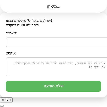
מיאווו...
יש לכם שאלות? נתקלתם בבאג?
כיתבו לנו ונענה בהקדם
אי-מייל:
טקסט:
שלח הודעה
סגור
×