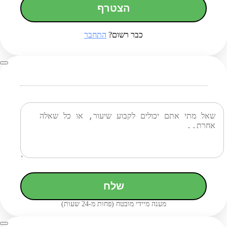
הצטרף
כבר רשום?
התחבר
שלח
מענה מיידי מובטח (פחות מ-24 שעות)