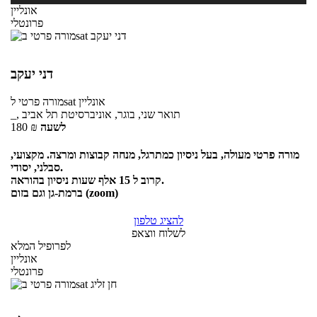
אונליין
פרונטלי
דני יעקב
אונליין
לsat
מורה פרטי
_, תואר שני, בוגר, אוניברסיטת תל אביב
לשעה
₪
180
מורה פרטי מעולה, בעל ניסיון כמתרגל, מנחה קבוצות ומרצה. מקצועי,
סבלני, יסודי.
קרוב ל 15 אלף שעות ניסיון בהוראה.
ברמת-גן וגם בזום (zoom)
להציג טלפון
לשלוח ווצאפ
לפרופיל המלא
אונליין
פרונטלי