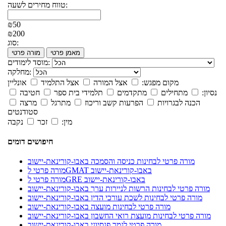
טווח מחירים לשעה:
₪50
₪200
סוג:
מאמן פרטי
מורה פרטי
מוסד לימודים:
מחלקה:
מקום מפגש:
אצל המורה
אצל התלמיד
אונליין
נסיון:
מתחילים
מתקדמים
תלמידי בית ספר
חטיבה
הכנה לבגרויות
הפרעות קשב וריכוז
מתרגל
מרצה
סטודנטים
מין:
זכר
נקבה
חיפושים דומים
מורה פרטי לבחינות כניסה והסמכה באבו-קורינאת-יישוב
מורה פרטי לGMAT באבו-קורינאת-יישוב
מורה פרטי לGRE באבו-קורינאת-יישוב
מורה פרטי לבחינות הרשות לניירות ערך באבו-קורינאת-יישוב
מורה פרטי לבחינות לשכת עורכי הדין באבו-קורינאת-יישוב
מורה פרטי לבחינות מועצה באבו-קורינאת-יישוב
מורה פרטי לבחינות מועצת רואי החשבון באבו-קורינאת-יישוב
מורה פרטי לגמר פנסיוני באבו-קורינאת-יישוב