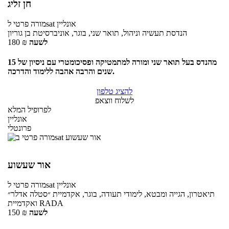
חן זליג
אונליין
לsat
מורה פרטי
הנדסת תעשיה וניהול, תואר שני, בוגר, אוניברסיטת בן גוריון
לשעה
₪
180
מהנדס בעל תואר שני ומורה למתמטיקה ופסיכומטרי עם ניסיון של 15
שנים והרבה אהבה ללימוד והדרכה.
להציג טלפון
לשלוח ווצאפ
לפרופיל המלא
אונליין
פרונטלי
אור שעשוע
אונליין
לsat
מורה פרטי
תיאטרון, הגייה ומבטא, לימודי תעודה, בוגר, אקדמיית ״סטלה אדלר״
ואקדמיית RADA
לשעה
₪
150