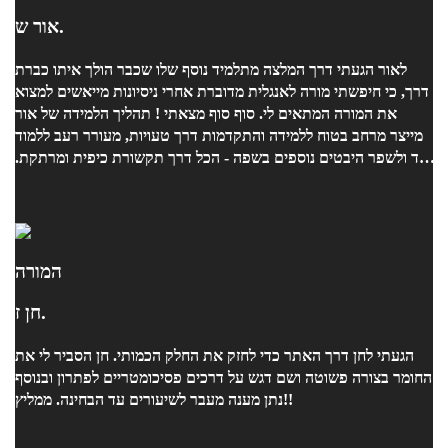
אור ש.
לאור הגעתי דרך המלצה מתלמיד נוסף שלו שכבר הולך איתו כברת
דרך, כי חיפשתי מורה לאנגלית מדוברת אחרי ניסיונות מייאשים למצוא
את המורה המתאים לי. סוף סוף מצאתי ! תהליך הלמידה של אור
מייצר מרחב בטוח ללמידה והתקדמות דרך טעויות, מעורר רעב ללמוד
עוד ולשפר היבטים נוספים בשפה - הכל דרך תקשורת כיפית ומרתקת.
היתרון המשמעותי הוא היכולת להתאים תכנית לימודים ותרגול
שמותאם ליכולות ולדרישות הספציפיות שלי מאחר שהוא זיהה אצלי
את הרמה באופן מיידי. ממליצה מכל הלב !
המורה
חן ז.
הגעתי לחן דרך האתר כדי לחזק את החלק הכמותי. חן הסביר לי את
החומר בצורה פשוטה ושם דגש על דרכים פסיכומטריים לפתרון ובנוסף
נתן מענה מעבר לשיעורים עד הבחינה. ממליץ!!