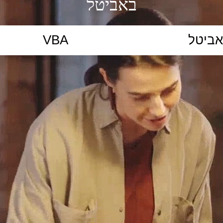
באביטל
הקלידו נושא לימוד...
ללמוד
ללמוד אונליין
פרונטלי
ת קשב וריכוז
השכלה גבוהה
תיכון
יסודי
כל המ
כלי סינון