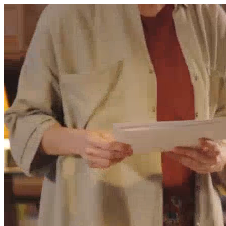
היום לומדים
משהו חדש.
מצאו מורה
הצטרפות מורים פרטיים
שירות לקוחות
על הצוות שלנו :)
משרות פתוחות
התחברות
כל הזכויות שמורות 2026 © Lessoons
חיפוש
המורים הטובים
בישראל, במקום אחד.