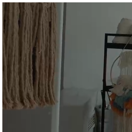
היום לומדים
משהו חדש.
מצאו מורה
הצטרפות מורים פרטיים
שירות לקוחות
על הצוות שלנו :)
משרות פתוחות
התחברות
כל הזכויות שמורות 2026 © Lessoons
חיפוש
המורים הטובים
בישראל, במקום אחד.