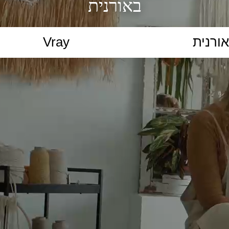
באורנית
הקלידו נושא לימוד...
ללמוד
ללמוד אונליין
פרונטלי
ת קשב וריכוז
השכלה גבוהה
תיכון
יסודי
כל המ
כלי סינון