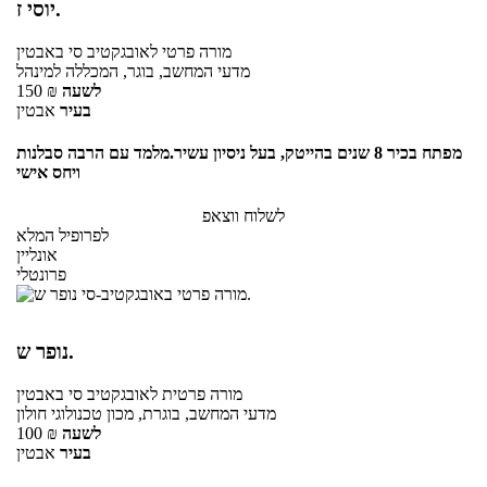
יוסי ז.
מורה פרטי
לאובגקטיב סי
באבטין
מדעי המחשב, בוגר, המכללה למינהל
לשעה
₪
150
בעיר
אבטין
מפתח בכיר 8 שנים בהייטק, בעל ניסיון עשיר.מלמד עם הרבה סבלנות
ויחס אישי
לשלוח ווצאפ
לפרופיל המלא
אונליין
פרונטלי
נופר ש.
מורה פרטית
לאובגקטיב סי
באבטין
מדעי המחשב, בוגרת, מכון טכנולוגי חולון
לשעה
₪
100
בעיר
אבטין