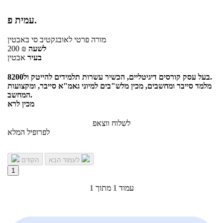
עמית פ.
מורה פרטי
לאובגקטיב סי
באבטין
לשעה
₪
200
בעיר
אבטין
בעל עסק קורסים דיגיטליים, הכשיר עשרות תלמידים להייטק ול8200.
מלמד סייבר ומחשבים, מכין מלש"בים למיוני גאמ"א סייבר, ומקצועות
המחשב.
מכין לרא
לשלוח ווצאפ
לפרופיל המלא
לעמוד הבא
הקודם
1
עמוד 1 מתוך 1