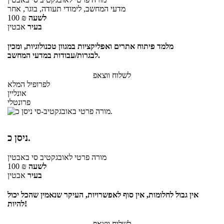
מדעי המחשב, לימודי תעודה, בוגר, אחר
לשעה
₪
100
בעיר
אבטין
מלמד פיתוח אתרים ואפליקציות במגוון טכנולוגיות, ומכין
לבגרות/עבודות במדעי המחשב.
לשלוח ווצאפ
לפרופיל המלא
אונליין
פרונטלי
ניסן כ.
מורה פרטי
לאובגקטיב סי
באבטין
לשעה
₪
100
בעיר
אבטין
אין גבול לחלומות, אין סוף לאפשרויות, העיקר שנאמין שהכל יכול
להיות!
לשלוח ווצאפ