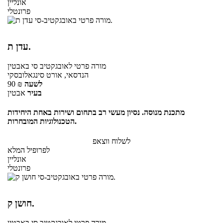
אונליין
פרונטלי
עדן ת.
מורה פרטי
לאובגקטיב סי
באבטין
הנדסאי, אורט סינגאלובסקי
לשעה
₪
90
בעיר
אבטין
מתכנת מנוסה. נסיון מעשי רב בתחום ושירות באחת היחידות
הטכנולוגיות המובחרות.
לשלוח ווצאפ
לפרופיל המלא
אונליין
פרונטלי
חושן ק.
מורה פרטי
לאובגקטיב סי
באבטין