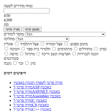
טווח מחירים לשעה:
₪50
₪200
סוג:
מאמן פרטי
מורה פרטי
מוסד לימודים:
מחלקה:
מקום מפגש:
אצל המורה
אצל התלמיד
אונליין
נסיון:
מתחילים
מתקדמים
תלמידי בית ספר
חטיבה
הכנה לבגרויות
הפרעות קשב וריכוז
מתרגל
מרצה
סטודנטים
מין:
זכר
נקבה
חיפושים דומים
מורה פרטי לשפות תכנות באבטין
מורה פרטי לASP באבטין
מורה פרטי לASP.NET באבטין
מורה פרטי לAssembler באבטין
מורה פרטי לC באבטין
מורה פרטי לC# באבטין
מורה פרטי לC++ באבטין