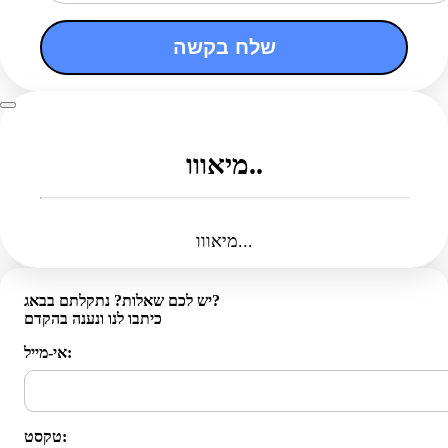
שלח בקשה
מיאווו..
מיאווו...
יש לכם שאלות? נתקלתם בבאג?
כיתבו לנו ונענה בהקדם
אי-מייל:
טקסט: