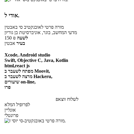
אודי ל.
מורה פרטי
לאובגקטיב סי
באבטין
מדעי המחשב, בוגר, אוניברסיטת בן גוריון
לשעה
₪
150
בעיר
אבטין
Xcode, Android studio
Swift, Objective C, Java, Kotlin
html,react js
מפתח לשעבר ב Moovit,
מרצה לשעבר ב Hackeru,
שיעורים on-line,
פרו
לשלוח ווצאפ
לפרופיל המלא
אונליין
פרונטלי